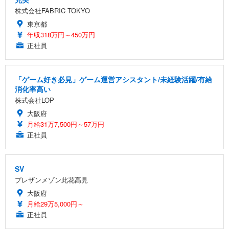
株式会社FABRIC TOKYO
Sezlife オフィスチェア デスクチェア 疲れない テレ
【純正品】27"ゲーミングモニター DualSense 充電
ネオ・ルーライフ ネオ・オムツ L 中型犬用 26枚入
東京都
ワーク チェア 強化バックレスト 30度ロッキング機
フック付き（CFI-ZDM1J）
り 単品
能 人間工学 椅子 腰サポート 90度跳ね上げ式アーム
年収318万円～450万円
レスト 3Dヘッドレスト ハンガー付き 高反発クッシ
￥49,979
￥1,800
正社員
￥7,680
ョン PCチェア 通気性メッシュ ゲーミング/勉強/事
務用 おしゃれ パソコンチェア (ブラック)
Sezlife オフィスチェア デスクチェア 疲れない テレ
【整備済み品】Dell E2724HS 27インチ 液晶モニタ
Smart Basic(スマートベーシック) 【Amazon.co.jp
「ゲーム好き必見」ゲーム運営アシスタント/未経験活躍/有給
ワーク チェア 強化バックレスト 30度ロッキング機
ー フルHD（1920×1080）VA 非光沢 HDMI/DisplayP
限定】 Smart Basic アイリスオーヤマ ペットシーツ
消化率高い
能 人間工学 椅子 腰サポート 90度跳ね上げ式アーム
ort/VGA スピーカー内蔵 高さ調整 スイベル VESA対
超厚型 お徳用 ワイド 100枚入 (x 1) (ケース販売)
株式会社LOP
レスト 3Dヘッドレスト ハンガー付き 高反発クッシ
応 ComfortView ビジネス向け
￥7,680
￥15,800
￥3,670
ョン PCチェア 通気性メッシュ ゲーミング/勉強/事
大阪府
務用 おしゃれ パソコンチェア (ホワイト)
月給31万7,500円～57万円
正社員
ANDWINT オフィスチェア デスクチェア 肘なし メ
【MiniLED/24.5inch/280Hz/FHD】GRAPHT THE S
アイリスオーヤマ ペットシーツ 超厚型 お徳用 レギ
ッシュ 通気性 ランバーサポート付き 腰サポート ガ
HOOTER Gaming Monitor 24” Essential ゲーミン
ュラー 200枚入【Amazon.co.jp限定】
ス圧無段階昇降 360度回転 キャスター付き コンパク
グモニター QD 24.5インチ 1ms FHD 量子ドット 残
ト 幅52×奥行58.5×高さ84～96cm テレワーク 在宅
像低減 (3年保証 | 輝点保証 | 日本メーカー)
￥3,731
￥4,139
￥34,980
SV
勤務 ブラック
プレザンメゾン此花高見
大阪府
月給29万5,000円～
正社員