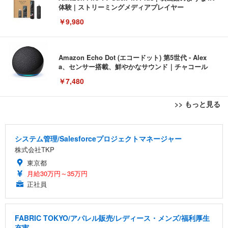
体験 | ストリーミングメディアプレイヤー
￥9,980
Amazon Echo Dot (エコードット) 第5世代 - Alex
a、センサー搭載、鮮やかなサウンド｜チャコール
￥7,480
>> もっと見る
[EdoErgo] オフィスチェア 椅子 テレワーク 疲れな
EIZO ビジネス向けプレミアムモニター | FlexScan
Amazonベーシック ペットシーツ 薄型 レギュラー 1
い 跳ね上げ式アームレスト コンパクト 約105度ロッ
EV3240X-WT | 31.5型4K UHD・USB Type-C・ホワ
回使い捨て 無香料 ホワイト 300枚
システム管理/Salesforceプロジェクトマネージャー
キング pc 事務椅子 360度回転 座面昇降 強化ナイロ
イト
株式会社TKP
ン樹脂ベース 通気性メッシュ 在宅ワーク H-WY01
￥3,373
￥5,699
￥105,595
(黒網+黒枠+黒足)
東京都
月給30万円～35万円
EIZO ビジネス向けプレミアムモニター | FlexScan
正社員
SIHOO B100 オフィスチェア／デスクチェア メッシ
Amazonベーシック ペットシーツ 厚型 ワイド 42枚
EV2740X-WT | 27.0型4K UHD・USB Type-C・ホワ
ュチェア 人間工学 疲れない ブラック
x2袋(84枚) ホワイト(吸収面:ライトブルー)
イト
￥27,999
￥3,234
￥109,572
FABRIC TOKYO/アパレル販売/レディース・メンズ/福利厚生
充実