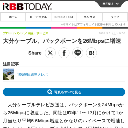
MENU
CLOSE
ホーム
IT・デジタル
SPEED TEST
エンタメ
ライフ
ホーム
IT・デジタル
ブロードバンド
回線・サービス
2001.3.3（土）0:50
大分ケーブル、バックボーンを26Mbpsに増速
IT・デジタルTOP
スマートフォン
SPEED TEST
ネタ
ガジェット・ツール
エンタメ
注目記事
ショッピング
その他
エンタメTOP
映画・ドラマ
ライフ
10G光回線導入レポ
韓流・K-POP
韓国・芸能
ライフTOP
グルメ
リリース一覧
音楽
スポーツ
ペット
ショッピング
プッシュ通知の停止方法
写真をすべて見る
グラビア
ブログ
その他
大分ケーブルテレビ放送は、バックボーンを24Mbpsか
ら26Mbpsに増速した。同社は昨年11〜12月にかけて1か
ショッピング
その他
月当たり平均5.5Mbps増速とかなりのハイペースで増速し