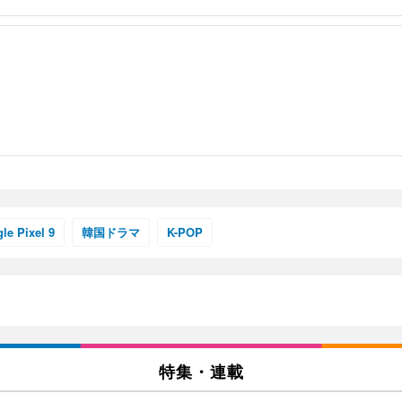
 通気性 ランバーサポート付き 腰サポート ガス圧無段階昇降 360度回転 キャス
SHOOTER Gaming Monitor 24” Essential ゲーミングモニター QD 24.5
0枚入【Amazon.co.jp限定】
le Pixel 9
韓国ドラマ
K-POP
特集・連載