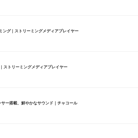
高画質ストリーミング | ストリーミングメディアプレイヤー
うな4K体験 | ストリーミングメディアプレイヤー
lexa、センサー搭載、鮮やかなサウンド｜チャコール