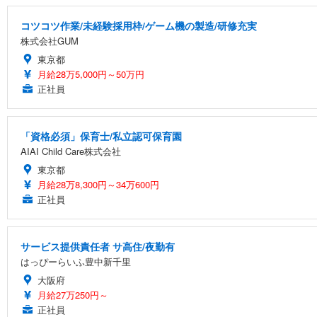
[EdoErgo] オフィスチェア 椅子 テレワーク 疲れない
EIZO ビジネス向けプレミアムモニター | FlexScan EV3240
Amazonベーシック ペットシーツ 薄型 レギュラー 1回使
(黒網+黒枠+黒足)
コツコツ作業/未経験採用枠/ゲーム機の製造/研修充実
￥105,595
￥3,373
株式会社GUM
￥5,699
東京都
月給28万5,000円～50万円
正社員
SIHOO B100 オフィスチェア／デスクチェア メッシュ
EIZO ビジネス向けプレミアムモニター | FlexScan EV2740
Amazonベーシック ペットシーツ 厚型 ワイド 42枚x2袋
￥27,999
￥109,572
￥3,234
「資格必須」保育士/私立認可保育園
AIAI Child Care株式会社
東京都
Sezlife オフィスチェア デスクチェア 疲れない テレ
【純正品】27"ゲーミングモニター DualSense 充電フック
ネオ・ルーライフ ネオ・オムツ L 中型犬用 26枚入り 単
月給28万8,300円～34万600円
ション PCチェア 通気性メッシュ ゲーミング/勉強/事務用
正社員
￥49,979
￥1,800
￥7,680
サービス提供責任者 サ高住/夜勤有
Sezlife オフィスチェア デスクチェア 疲れない テレ
はっぴーらいふ豊中新千里
【整備済み品】Dell E2724HS 27インチ 液晶モニター フルH
Smart Basic(スマートベーシック) 【Amazon.co.jp
ション PCチェア 通気性メッシュ ゲーミング/勉強/事務用
大阪府
￥15,800
￥3,670
￥7,680
月給27万250円～
正社員