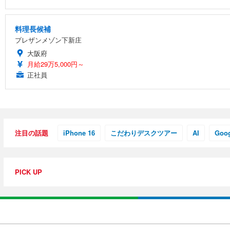
ANDWINT オフィスチェア デスクチェア 肘なし メッシュ
【MiniLED/24.5inch/280Hz/FHD】GRAPHT THE 
アイリスオーヤマ ペットシーツ 超厚型 お徳用 レギュラー 20
勤務 ブラック
料理長候補
￥34,980
￥3,731
プレザンメゾン下新庄
￥4,139
大阪府
月給29万5,000円～
正社員
注目の話題
iPhone 16
こだわりデスクツアー
AI
Goog
PICK UP