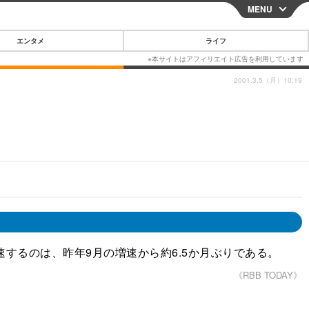
MENU
CLOSE
エンタメ
ライフ
2001.3.5（月）10:19
スマートフォン
ガジェット・ツール
その他
映画・ドラマ
韓国・芸能
グルメ
スポーツ
ショッピング
ブログ
速するのは、昨年9月の増速から約6.5か月ぶりである。
その他
《RBB TODAY》