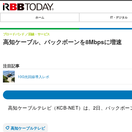
ホーム
IT・デジタル
ホーム
IT・デジタル
ブロードバンド
回線・サービス
高知ケーブル、バックボーンを8Mbpsに増速
IT・デジタルTOP
SPEED TEST
ネタ
エンタメ
注目記事
ショッピング
エンタメTOP
ライフ
10G光回線導入レポ
韓流・K-POP
ライフTOP
リリース一覧
音楽
ペット
プッシュ通知の停止方法
グラビア
その他
高知ケーブルテレビ（KCB-NET）は、2日、バックボーン
ショッピング
高知ケーブルテレビ