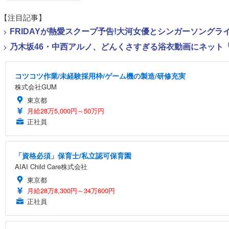
【注目記事】
>
FRIDAYが熱愛スクープ予告!大河女優とシンガーソング
>
乃木坂46・中西アルノ、どんくさすぎる浴衣動画にネット「
コツコツ作業/未経験採用枠/ゲーム機の製造/研修充実
株式会社GUM
東京都
月給28万5,000円～50万円
正社員
「資格必須」保育士/私立認可保育園
AIAI Child Care株式会社
東京都
月給28万8,300円～34万600円
正社員