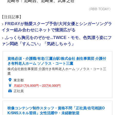
尼崎市：尼崎西、尼崎東、武庫之荘
《RBB TODAY》
【注目記事】
>
FRIDAYが熱愛スクープ予告!大河女優とシンガーソングラ
イター組み合わせにネットで憶測広がる
>
ふっくら胸元をのぞかせ...TWICE・モモ、色気漂う姿にフ
ァン悶絶「すんごい」「気絶しちゃう」
資格必須・介護職/有老/三鷹台駅/株式会社 創生事業団 介護付
き有料老人ホーム ソノラス・コート三鷹
株式会社創生事業団 介護付き有料老人ホーム ソノラス・コート三
鷹
東京都
月給21万6,000円～23万6,000円
正社員
映像コンテンツ制作スタッフ・資格不問「正社員/在宅相談O
K/SNSスキル習得」女性活躍中・未経験歓迎