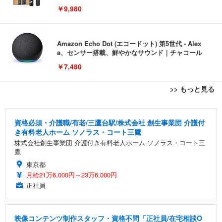
￥9,980
Amazon Echo Dot (エコードット) 第5世代 - Alex
a、センサー搭載、鮮やかなサウンド｜チャコール
￥7,480
>> もっと見る
[EdoErgo] オフィスチェア 椅子 テレワーク 疲れな
EIZO ビジネス向けプレミアムモニター | FlexScan
Amazonベーシック ペットシーツ 薄型 レギュラー 1
い 跳ね上げ式アームレスト コンパクト 約105度ロッ
EV3240X-WT | 31.5型4K UHD・USB Type-C・ホワ
回使い捨て 無香料 ホワイト 300枚
資格必須・介護職/有老/三鷹台駅/株式会社 創生事業団 介護付
キング pc 事務椅子 360度回転 座面昇降 強化ナイロ
イト
き有料老人ホーム ソノラス・コート三鷹
ン樹脂ベース 通気性メッシュ 在宅ワーク H-WY01
￥3,373
￥5,699
￥105,595
株式会社創生事業団 介護付き有料老人ホーム ソノラス・コート三
(黒網+黒枠+黒足)
鷹
東京都
EIZO ビジネス向けプレミアムモニター | FlexScan
SIHOO B100 オフィスチェア／デスクチェア メッシ
Amazonベーシック ペットシーツ 厚型 ワイド 42枚
月給21万6,000円～23万6,000円
EV2740X-WT | 27.0型4K UHD・USB Type-C・ホワ
ュチェア 人間工学 疲れない ブラック
x2袋(84枚) ホワイト(吸収面:ライトブルー)
イト
正社員
￥27,999
￥3,234
￥109,572
映像コンテンツ制作スタッフ・資格不問「正社員/在宅相談O