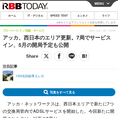
MENU
CLOSE
ホーム
IT・デジタル
SPEED TEST
エンタメ
ライフ
ホーム
IT・デジタル
ブロードバンド
回線・サービス
2001.3.8（木）19:44
アッカ、西日本のエリア更新。7局でサービス
IT・デジタルTOP
スマートフォン
SPEED TEST
イン、5月の開局予定も公開
ネタ
ガジェット・ツール
エンタメ
ショッピング
その他
エンタメTOP
映画・ドラマ
ライフ
注目記事
韓流・K-POP
韓国・芸能
ライフTOP
グルメ
リリース一覧
10G光回線導入レポ
音楽
スポーツ
ペット
ショッピング
プッシュ通知の停止方法
グラビア
ブログ
写真をすべて見る
その他
アッカ・ネットワークスは、西日本エリアで新たに7つ
ショッピング
その他
の交換局管内でADSLサービスを開始した。今回新たに開