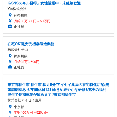
Sezlife オフィスチェア デスクチェア 疲れない テレ
K/SNSスキル習得」女性活躍中・未経験歓迎
【純正品】27"ゲーミングモニター DualSense 充電
ネオ・ルーライフ ネオ・オムツ L 中型犬用 26枚入
ワーク チェア 強化バックレスト 30度ロッキング機
フック付き（CFI-ZDM1J）
り 単品
Yts株式会社
能 人間工学 椅子 腰サポート 90度跳ね上げ式アーム
神奈川県
レスト 3Dヘッドレスト ハンガー付き 高反発クッシ
￥49,979
￥1,800
￥7,680
ョン PCチェア 通気性メッシュ ゲーミング/勉強/事
月給30万600円～50万円
務用 おしゃれ パソコンチェア (ブラック)
正社員
Sezlife オフィスチェア デスクチェア 疲れない テレ
【整備済み品】Dell E2724HS 27インチ 液晶モニタ
Smart Basic(スマートベーシック) 【Amazon.co.jp
ワーク チェア 強化バックレスト 30度ロッキング機
ー フルHD（1920×1080）VA 非光沢 HDMI/DisplayP
限定】 Smart Basic アイリスオーヤマ ペットシーツ
能 人間工学 椅子 腰サポート 90度跳ね上げ式アーム
ort/VGA スピーカー内蔵 高さ調整 スイベル VESA対
超厚型 お徳用 ワイド 100枚入 (x 1) (ケース販売)
在宅OK面接/光機器製造業務
レスト 3Dヘッドレスト ハンガー付き 高反発クッシ
応 ComfortView ビジネス向け
￥7,680
￥15,800
￥3,670
株式会社平山
ョン PCチェア 通気性メッシュ ゲーミング/勉強/事
務用 おしゃれ パソコンチェア (ホワイト)
神奈川県
月給23万3,600円
ANDWINT オフィスチェア デスクチェア 肘なし メ
【MiniLED/24.5inch/280Hz/FHD】GRAPHT THE S
アイリスオーヤマ ペットシーツ 超厚型 お徳用 レギ
正社員
ッシュ 通気性 ランバーサポート付き 腰サポート ガ
HOOTER Gaming Monitor 24” Essential ゲーミン
ュラー 200枚入【Amazon.co.jp限定】
ス圧無段階昇降 360度回転 キャスター付き コンパク
グモニター QD 24.5インチ 1ms FHD 量子ドット 残
ト 幅52×奥行58.5×高さ84～96cm テレワーク 在宅
像低減 (3年保証 | 輝点保証 | 日本メーカー)
￥3,731
￥4,139
￥34,980
勤務 ブラック
東京都福生市 福生市 駅近5分/アイセイ薬局の在宅特化店舗/無
菌調剤室あり/年間休日123日/きめ細やかな研修&充実の福利
厚生で長期就業が望めます!/東京都福生市
株式会社アイセイ薬局
東京都
年収400万円～520万円