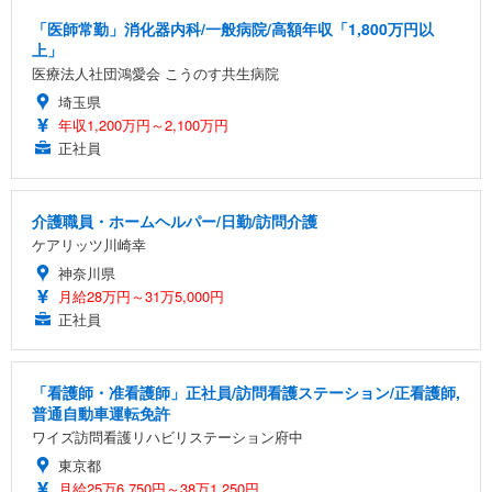
￥27,999
￥3,234
￥109,572
「医師常勤」消化器内科/一般病院/高額年収「1,800万円以
上」
医療法人社団鴻愛会 こうのす共生病院
Sezlife オフィスチェア デスクチェア 疲れない テレ
【純正品】27"ゲーミングモニター DualSense 充電
ネオ・ルーライフ ネオ・オムツ L 中型犬用 26枚入
埼玉県
ワーク チェア 強化バックレスト 30度ロッキング機
フック付き（CFI-ZDM1J）
り 単品
能 人間工学 椅子 腰サポート 90度跳ね上げ式アーム
年収1,200万円～2,100万円
レスト 3Dヘッドレスト ハンガー付き 高反発クッシ
￥49,979
￥1,800
正社員
￥7,680
ョン PCチェア 通気性メッシュ ゲーミング/勉強/事
務用 おしゃれ パソコンチェア (ブラック)
Sezlife オフィスチェア デスクチェア 疲れない テレ
【整備済み品】Dell E2724HS 27インチ 液晶モニタ
Smart Basic(スマートベーシック) 【Amazon.co.jp
介護職員・ホームヘルパー/日勤/訪問介護
ワーク チェア 強化バックレスト 30度ロッキング機
ー フルHD（1920×1080）VA 非光沢 HDMI/DisplayP
限定】 Smart Basic アイリスオーヤマ ペットシーツ
ケアリッツ川崎幸
能 人間工学 椅子 腰サポート 90度跳ね上げ式アーム
ort/VGA スピーカー内蔵 高さ調整 スイベル VESA対
超厚型 お徳用 ワイド 100枚入 (x 1) (ケース販売)
レスト 3Dヘッドレスト ハンガー付き 高反発クッシ
応 ComfortView ビジネス向け
神奈川県
￥7,680
￥15,800
￥3,670
ョン PCチェア 通気性メッシュ ゲーミング/勉強/事
月給28万円～31万5,000円
務用 おしゃれ パソコンチェア (ホワイト)
正社員
ANDWINT オフィスチェア デスクチェア 肘なし メ
【MiniLED/24.5inch/280Hz/FHD】GRAPHT THE S
アイリスオーヤマ ペットシーツ 超厚型 お徳用 レギ
ッシュ 通気性 ランバーサポート付き 腰サポート ガ
HOOTER Gaming Monitor 24” Essential ゲーミン
ュラー 200枚入【Amazon.co.jp限定】
ス圧無段階昇降 360度回転 キャスター付き コンパク
グモニター QD 24.5インチ 1ms FHD 量子ドット 残
「看護師・准看護師」正社員/訪問看護ステーション/正看護師,
ト 幅52×奥行58.5×高さ84～96cm テレワーク 在宅
像低減 (3年保証 | 輝点保証 | 日本メーカー)
￥3,731
￥4,139
￥34,980
普通自動車運転免許
勤務 ブラック
ワイズ訪問看護リハビリステーション府中
東京都
月給25万6,750円～38万1,250円