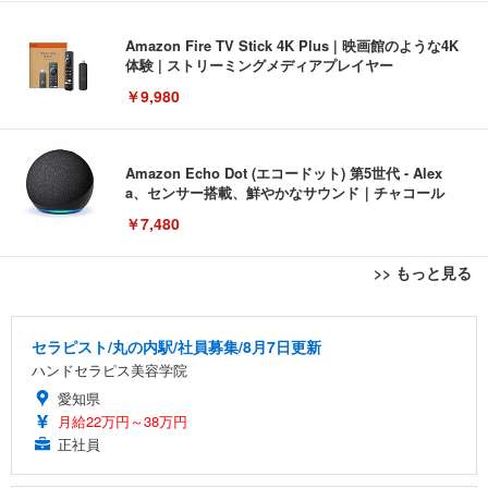
Amazon Fire TV Stick 4K Plus | 映画館のような4K
体験 | ストリーミングメディアプレイヤー
￥9,980
Amazon Echo Dot (エコードット) 第5世代 - Alex
a、センサー搭載、鮮やかなサウンド｜チャコール
￥7,480
>> もっと見る
[EdoErgo] オフィスチェア 椅子 テレワーク 疲れな
EIZO ビジネス向けプレミアムモニター | FlexScan
Amazonベーシック ペットシーツ 薄型 レギュラー 1
い 跳ね上げ式アームレスト コンパクト 約105度ロッ
EV3240X-WT | 31.5型4K UHD・USB Type-C・ホワ
回使い捨て 無香料 ホワイト 300枚
セラピスト/丸の内駅/社員募集/8月7日更新
キング pc 事務椅子 360度回転 座面昇降 強化ナイロ
イト
ハンドセラピス美容学院
ン樹脂ベース 通気性メッシュ 在宅ワーク H-WY01
￥3,373
￥5,699
￥105,595
(黒網+黒枠+黒足)
愛知県
月給22万円～38万円
EIZO ビジネス向けプレミアムモニター | FlexScan
正社員
SIHOO B100 オフィスチェア／デスクチェア メッシ
Amazonベーシック ペットシーツ 厚型 ワイド 42枚
EV2740X-WT | 27.0型4K UHD・USB Type-C・ホワ
ュチェア 人間工学 疲れない ブラック
x2袋(84枚) ホワイト(吸収面:ライトブルー)
イト