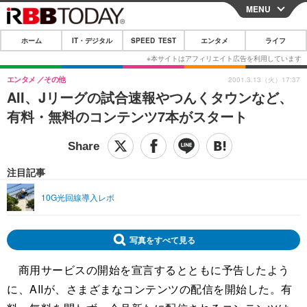
MENU
CLOSE
ホーム
IT・デジタル
SPEED TEST
エンタメ
ライフ
ホーム
IT・デジタル
エンタメ
その他
2001.3.13（火）17:37
AII、Jリーグの試合速報やつんくタウンなど、
IT・デジタルTOP
スマートフォン
SPEED TEST
有料・無料のコンテンツ7本がスタート
ネタ
ガジェット・ツール
エンタメ
ショッピング
その他
エンタメTOP
映画・ドラマ
ライフ
注目記事
韓流・K-POP
韓国・芸能
ライフTOP
グルメ
リリース一覧
10G光回線導入レポ
音楽
スポーツ
ペット
ショッピング
プッシュ通知の停止方法
グラビア
ブログ
写真をすべて見る
その他
商用サービスの開始を宣言するとともに予告したよう
ショッピング
その他
に、AIIが、さまざまなコンテンツの配信を開始した。有