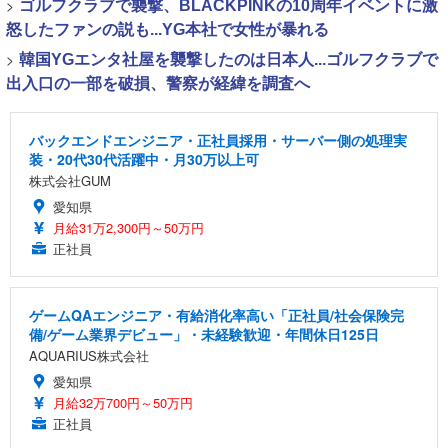
>
ゴルフクラブで襲撃、BLACKPINKの10周年イベントに激
怒したファンの説も...YG本社で女性が暴れる
>
韓国YGエンタ社屋を襲撃したのは日本人...ゴルフクラブで
出入口の一部を破損、警察が経緯を調査へ
バックエンドエンジニア・正社員採用・サーバー側の処理実
装・20代30代活躍中・月30万以上可
株式会社GUM
愛知県
月給31万2,300円～50万円
正社員
ゲームQAエンジニア・有給消化率高い「正社員/社会保険完
備/ゲーム業界デビュー」・未経験歓迎・年間休日125日
AQUARIUS株式会社
愛知県
月給32万700円～50万円
正社員