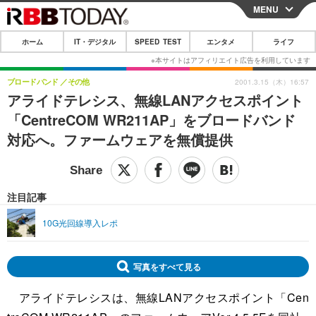
MENU
CLOSE
ホーム
IT・デジタル
SPEED TEST
エンタメ
ライフ
ホーム
IT・デジタル
ブロードバンド
その他
2001.3.15（木）16:57
アライドテレシス、無線LANアクセスポイント
IT・デジタルTOP
スマートフォン
SPEED TEST
「CentreCOM WR211AP」をブロードバンド
ネタ
ガジェット・ツール
対応へ。ファームウェアを無償提供
エンタメ
ショッピング
その他
エンタメTOP
映画・ドラマ
ライフ
韓流・K-POP
韓国・芸能
注目記事
ライフTOP
グルメ
リリース一覧
音楽
スポーツ
10G光回線導入レポ
ペット
ショッピング
プッシュ通知の停止方法
グラビア
ブログ
その他
写真をすべて見る
ショッピング
その他
アライドテレシスは、無線LANアクセスポイント「Cen