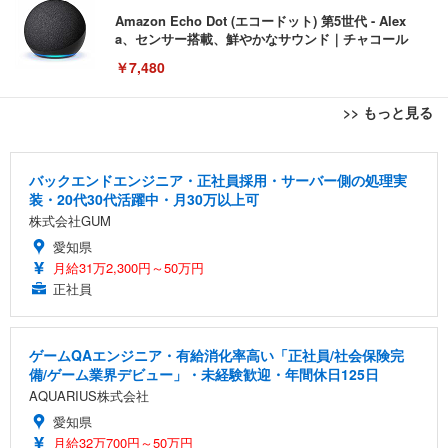
Amazon Echo Dot (エコードット) 第5世代 - Alex
a、センサー搭載、鮮やかなサウンド｜チャコール
￥7,480
>> もっと見る
[EdoErgo] オフィスチェア 椅子 テレワーク 疲れな
EIZO ビジネス向けプレミアムモニター | FlexScan
Amazonベーシック ペットシーツ 薄型 レギュラー 1
い 跳ね上げ式アームレスト コンパクト 約105度ロッ
EV3240X-WT | 31.5型4K UHD・USB Type-C・ホワ
回使い捨て 無香料 ホワイト 300枚
バックエンドエンジニア・正社員採用・サーバー側の処理実
キング pc 事務椅子 360度回転 座面昇降 強化ナイロ
イト
装・20代30代活躍中・月30万以上可
ン樹脂ベース 通気性メッシュ 在宅ワーク H-WY01
￥3,373
￥5,699
￥105,595
株式会社GUM
(黒網+黒枠+黒足)
愛知県
月給31万2,300円～50万円
EIZO ビジネス向けプレミアムモニター | FlexScan
SIHOO B100 オフィスチェア／デスクチェア メッシ
Amazonベーシック ペットシーツ 厚型 ワイド 42枚
EV2740X-WT | 27.0型4K UHD・USB Type-C・ホワ
正社員
ュチェア 人間工学 疲れない ブラック
x2袋(84枚) ホワイト(吸収面:ライトブルー)
イト
￥27,999
￥3,234
￥109,572
ゲームQAエンジニア・有給消化率高い「正社員/社会保険完
備/ゲーム業界デビュー」・未経験歓迎・年間休日125日
Sezlife オフィスチェア デスクチェア 疲れない テレ
【純正品】27"ゲーミングモニター DualSense 充電
ネオ・ルーライフ ネオ・オムツ L 中型犬用 26枚入
AQUARIUS株式会社
ワーク チェア 強化バックレスト 30度ロッキング機
フック付き（CFI-ZDM1J）
り 単品
愛知県
能 人間工学 椅子 腰サポート 90度跳ね上げ式アーム
レスト 3Dヘッドレスト ハンガー付き 高反発クッシ
￥49,979
￥1,800
月給32万700円～50万円