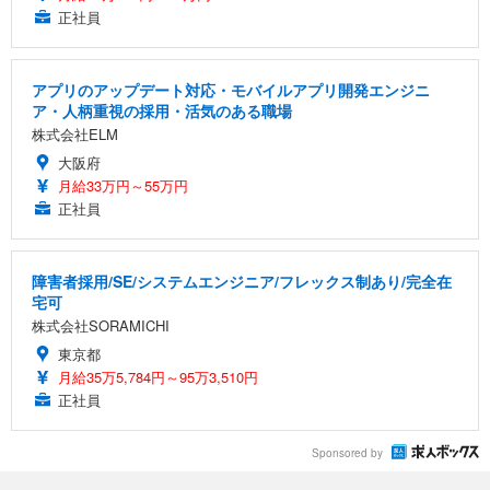
￥7,680
ョン PCチェア 通気性メッシュ ゲーミング/勉強/事
正社員
務用 おしゃれ パソコンチェア (ブラック)
Sezlife オフィスチェア デスクチェア 疲れない テレ
【整備済み品】Dell E2724HS 27インチ 液晶モニタ
Smart Basic(スマートベーシック) 【Amazon.co.jp
ワーク チェア 強化バックレスト 30度ロッキング機
ー フルHD（1920×1080）VA 非光沢 HDMI/DisplayP
限定】 Smart Basic アイリスオーヤマ ペットシーツ
アプリのアップデート対応・モバイルアプリ開発エンジニ
能 人間工学 椅子 腰サポート 90度跳ね上げ式アーム
ort/VGA スピーカー内蔵 高さ調整 スイベル VESA対
超厚型 お徳用 ワイド 100枚入 (x 1) (ケース販売)
ア・人柄重視の採用・活気のある職場
レスト 3Dヘッドレスト ハンガー付き 高反発クッシ
応 ComfortView ビジネス向け
￥7,680
￥15,800
￥3,670
株式会社ELM
ョン PCチェア 通気性メッシュ ゲーミング/勉強/事
務用 おしゃれ パソコンチェア (ホワイト)
大阪府
月給33万円～55万円
ANDWINT オフィスチェア デスクチェア 肘なし メ
【MiniLED/24.5inch/280Hz/FHD】GRAPHT THE S
アイリスオーヤマ ペットシーツ 超厚型 お徳用 レギ
ッシュ 通気性 ランバーサポート付き 腰サポート ガ
HOOTER Gaming Monitor 24” Essential ゲーミン
正社員
ュラー 200枚入【Amazon.co.jp限定】
ス圧無段階昇降 360度回転 キャスター付き コンパク
グモニター QD 24.5インチ 1ms FHD 量子ドット 残
ト 幅52×奥行58.5×高さ84～96cm テレワーク 在宅
像低減 (3年保証 | 輝点保証 | 日本メーカー)
￥3,731
￥4,139
￥34,980
勤務 ブラック
障害者採用/SE/システムエンジニア/フレックス制あり/完全在
宅可
株式会社SORAMICHI
東京都
月給35万5,784円～95万3,510円
正社員
Sponsored by