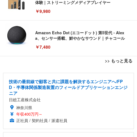
体験 | ストリーミングメディアプレイヤー
￥9,980
Amazon Echo Dot (エコードット) 第5世代 - Alex
a、センサー搭載、鮮やかなサウンド｜チャコール
￥7,480
>> もっと見る
[EdoErgo] オフィスチェア 椅子 テレワーク 疲れな
EIZO ビジネス向けプレミアムモニター | FlexScan
Amazonベーシック ペットシーツ 薄型 レギュラー 1
い 跳ね上げ式アームレスト コンパクト 約105度ロッ
EV3240X-WT | 31.5型4K UHD・USB Type-C・ホワ
回使い捨て 無香料 ホワイト 300枚
技術の最前線で顧客と共に課題を解決するエンジニアへ/FP
キング pc 事務椅子 360度回転 座面昇降 強化ナイロ
イト
D・半導体関係製造装置のフィールドアプリケーションエンジ
ン樹脂ベース 通気性メッシュ 在宅ワーク H-WY01
￥3,373
￥5,699
￥105,595
ニア
(黒網+黒枠+黒足)
日総工産株式会社
神奈川県
EIZO ビジネス向けプレミアムモニター | FlexScan
SIHOO B100 オフィスチェア／デスクチェア メッシ
Amazonベーシック ペットシーツ 厚型 ワイド 42枚
年収400万円～
EV2740X-WT | 27.0型4K UHD・USB Type-C・ホワ
ュチェア 人間工学 疲れない ブラック
x2袋(84枚) ホワイト(吸収面:ライトブルー)
イト
正社員 / 契約社員 / 派遣社員
￥27,999
￥3,234
￥109,572