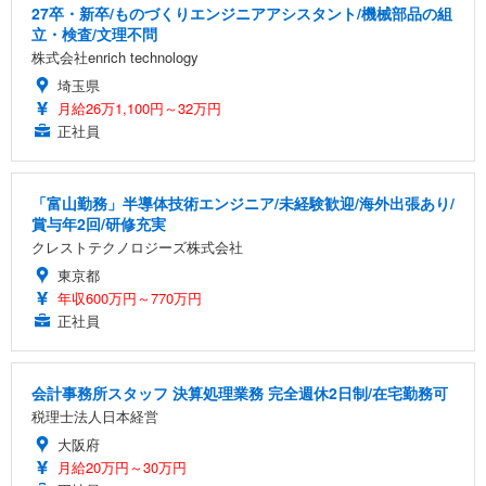
27卒・新卒/ものづくりエンジニアアシスタント/機械部品の組
Sezlife オフィスチェア デスクチェア 疲れない テレ
立・検査/文理不問
【純正品】27"ゲーミングモニター DualSense 充電
ネオ・ルーライフ ネオ・オムツ L 中型犬用 26枚入
ワーク チェア 強化バックレスト 30度ロッキング機
フック付き（CFI-ZDM1J）
り 単品
株式会社enrich technology
能 人間工学 椅子 腰サポート 90度跳ね上げ式アーム
レスト 3Dヘッドレスト ハンガー付き 高反発クッシ
埼玉県
￥49,979
￥1,800
￥7,680
ョン PCチェア 通気性メッシュ ゲーミング/勉強/事
月給26万1,100円～32万円
務用 おしゃれ パソコンチェア (ブラック)
正社員
Sezlife オフィスチェア デスクチェア 疲れない テレ
【整備済み品】Dell E2724HS 27インチ 液晶モニタ
Smart Basic(スマートベーシック) 【Amazon.co.jp
ワーク チェア 強化バックレスト 30度ロッキング機
ー フルHD（1920×1080）VA 非光沢 HDMI/DisplayP
限定】 Smart Basic アイリスオーヤマ ペットシーツ
能 人間工学 椅子 腰サポート 90度跳ね上げ式アーム
ort/VGA スピーカー内蔵 高さ調整 スイベル VESA対
超厚型 お徳用 ワイド 100枚入 (x 1) (ケース販売)
「富山勤務」半導体技術エンジニア/未経験歓迎/海外出張あり/
レスト 3Dヘッドレスト ハンガー付き 高反発クッシ
応 ComfortView ビジネス向け
￥7,680
￥15,800
￥3,670
賞与年2回/研修充実
ョン PCチェア 通気性メッシュ ゲーミング/勉強/事
クレストテクノロジーズ株式会社
務用 おしゃれ パソコンチェア (ホワイト)
東京都
ANDWINT オフィスチェア デスクチェア 肘なし メ
【MiniLED/24.5inch/280Hz/FHD】GRAPHT THE S
アイリスオーヤマ ペットシーツ 超厚型 お徳用 レギ
年収600万円～770万円
ッシュ 通気性 ランバーサポート付き 腰サポート ガ
HOOTER Gaming Monitor 24” Essential ゲーミン
ュラー 200枚入【Amazon.co.jp限定】
ス圧無段階昇降 360度回転 キャスター付き コンパク
グモニター QD 24.5インチ 1ms FHD 量子ドット 残
正社員
ト 幅52×奥行58.5×高さ84～96cm テレワーク 在宅
像低減 (3年保証 | 輝点保証 | 日本メーカー)
￥3,731
￥4,139
￥34,980
勤務 ブラック
会計事務所スタッフ 決算処理業務 完全週休2日制/在宅勤務可
税理士法人日本経営
大阪府
月給20万円～30万円