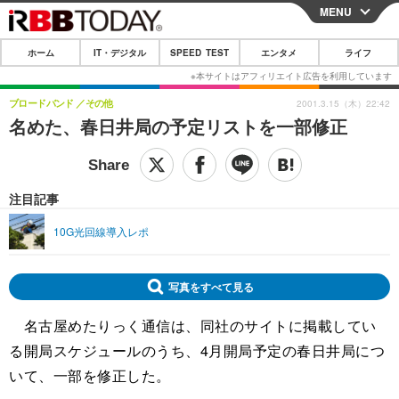
MENU
CLOSE
ホーム
IT・デジタル
SPEED TEST
エンタメ
ライフ
ホーム
IT・デジタル
ブロードバンド
その他
2001.3.15（木）22:42
名めた、春日井局の予定リストを一部修正
IT・デジタルTOP
スマートフォン
SPEED TEST
ネタ
ガジェット・ツール
エンタメ
注目記事
ショッピング
その他
エンタメTOP
映画・ドラマ
ライフ
10G光回線導入レポ
韓流・K-POP
韓国・芸能
ライフTOP
グルメ
リリース一覧
音楽
スポーツ
ペット
ショッピング
プッシュ通知の停止方法
写真をすべて見る
グラビア
ブログ
その他
名古屋めたりっく通信は、同社のサイトに掲載してい
る開局スケジュールのうち、4月開局予定の春日井局につ
ショッピング
その他
いて、一部を修正した。