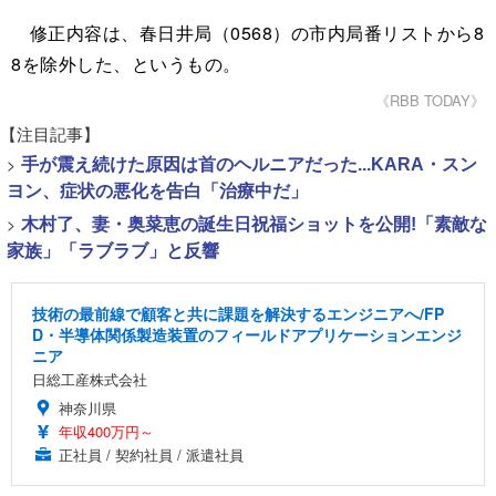
修正内容は、春日井局（0568）の市内局番リストから8
8を除外した、というもの。
《RBB TODAY》
【注目記事】
>
手が震え続けた原因は首のヘルニアだった...KARA・スン
ヨン、症状の悪化を告白「治療中だ」
>
木村了、妻・奥菜恵の誕生日祝福ショットを公開!「素敵な
家族」「ラブラブ」と反響
技術の最前線で顧客と共に課題を解決するエンジニアへ/FP
D・半導体関係製造装置のフィールドアプリケーションエンジ
ニア
日総工産株式会社
神奈川県
年収400万円～
正社員 / 契約社員 / 派遣社員