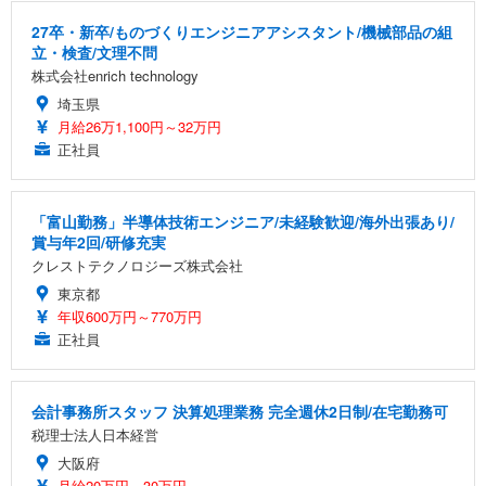
27卒・新卒/ものづくりエンジニアアシスタント/機械部品の組
立・検査/文理不問
株式会社enrich technology
埼玉県
月給26万1,100円～32万円
正社員
「富山勤務」半導体技術エンジニア/未経験歓迎/海外出張あり/
賞与年2回/研修充実
クレストテクノロジーズ株式会社
東京都
年収600万円～770万円
正社員
会計事務所スタッフ 決算処理業務 完全週休2日制/在宅勤務可
税理士法人日本経営
大阪府
月給20万円～30万円