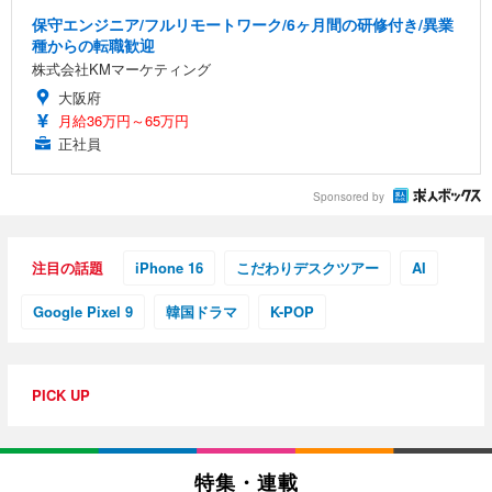
ト 幅52×奥行58.5×高さ84～96cm テレワーク 在宅
像低減 (3年保証 | 輝点保証 | 日本メーカー)
￥3,731
￥4,139
￥34,980
保守エンジニア/フルリモートワーク/6ヶ月間の研修付き/異業
勤務 ブラック
種からの転職歓迎
株式会社KMマーケティング
大阪府
月給36万円～65万円
正社員
Sponsored by
注目の話題
iPhone 16
こだわりデスクツアー
AI
Google Pixel 9
韓国ドラマ
K-POP
PICK UP
特集・連載