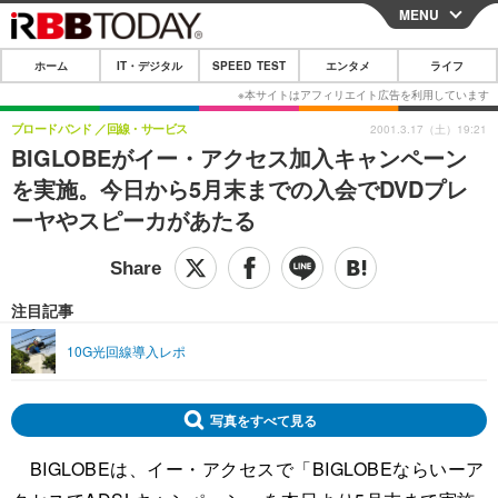
MENU
CLOSE
ホーム
IT・デジタル
SPEED TEST
エンタメ
ライフ
ホーム
IT・デジタル
ブロードバンド
回線・サービス
2001.3.17（土）19:21
BIGLOBEがイー・アクセス加入キャンペーン
IT・デジタルTOP
スマートフォン
SPEED TEST
を実施。今日から5月末までの入会でDVDプレ
ネタ
ガジェット・ツール
ーヤやスピーカがあたる
エンタメ
ショッピング
その他
エンタメTOP
映画・ドラマ
ライフ
韓流・K-POP
韓国・芸能
注目記事
ライフTOP
グルメ
リリース一覧
音楽
スポーツ
10G光回線導入レポ
ペット
ショッピング
プッシュ通知の停止方法
グラビア
ブログ
その他
写真をすべて見る
ショッピング
その他
BIGLOBEは、イー・アクセスで「BIGLOBEならいーア