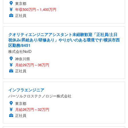
￥5,699
￥105,595
(黒網+黒枠+黒足)
東京都
年収500万円～1,400万円
EIZO ビジネス向けプレミアムモニター | FlexScan
正社員
SIHOO B100 オフィスチェア／デスクチェア メッシ
Amazonベーシック ペットシーツ 厚型 ワイド 42枚
EV2740X-WT | 27.0型4K UHD・USB Type-C・ホワ
ュチェア 人間工学 疲れない ブラック
x2袋(84枚) ホワイト(吸収面:ライトブルー)
イト
￥27,999
￥3,234
￥109,572
クオリティエンジニアアシスタント未経験歓迎「正社員/土日
祝休み/昇給あり/研修あり」やりがいのある環境です/横浜市西
区勤務/8451
Sezlife オフィスチェア デスクチェア 疲れない テレ
【純正品】27"ゲーミングモニター DualSense 充電
ネオ・ルーライフ ネオ・オムツ L 中型犬用 26枚入
株式会社NoID
ワーク チェア 強化バックレスト 30度ロッキング機
フック付き（CFI-ZDM1J）
り 単品
神奈川県
能 人間工学 椅子 腰サポート 90度跳ね上げ式アーム
レスト 3Dヘッドレスト ハンガー付き 高反発クッシ
￥49,979
￥1,800
月給29万円～36万円
￥7,680
ョン PCチェア 通気性メッシュ ゲーミング/勉強/事
正社員
務用 おしゃれ パソコンチェア (ブラック)
Sezlife オフィスチェア デスクチェア 疲れない テレ
【整備済み品】Dell E2724HS 27インチ 液晶モニタ
Smart Basic(スマートベーシック) 【Amazon.co.jp
ワーク チェア 強化バックレスト 30度ロッキング機
ー フルHD（1920×1080）VA 非光沢 HDMI/DisplayP
限定】 Smart Basic アイリスオーヤマ ペットシーツ
インフラエンジニア
能 人間工学 椅子 腰サポート 90度跳ね上げ式アーム
ort/VGA スピーカー内蔵 高さ調整 スイベル VESA対
超厚型 お徳用 ワイド 100枚入 (x 1) (ケース販売)
パーソルクロステクノロジー株式会社
レスト 3Dヘッドレスト ハンガー付き 高反発クッシ
応 ComfortView ビジネス向け
￥7,680
￥15,800
￥3,670
ョン PCチェア 通気性メッシュ ゲーミング/勉強/事
東京都
務用 おしゃれ パソコンチェア (ホワイト)
月給26万円～32万円
正社員
ANDWINT オフィスチェア デスクチェア 肘なし メ
【MiniLED/24.5inch/280Hz/FHD】GRAPHT THE S
アイリスオーヤマ ペットシーツ 超厚型 お徳用 レギ
ッシュ 通気性 ランバーサポート付き 腰サポート ガ
HOOTER Gaming Monitor 24” Essential ゲーミン
ュラー 200枚入【Amazon.co.jp限定】
ス圧無段階昇降 360度回転 キャスター付き コンパク
グモニター QD 24.5インチ 1ms FHD 量子ドット 残