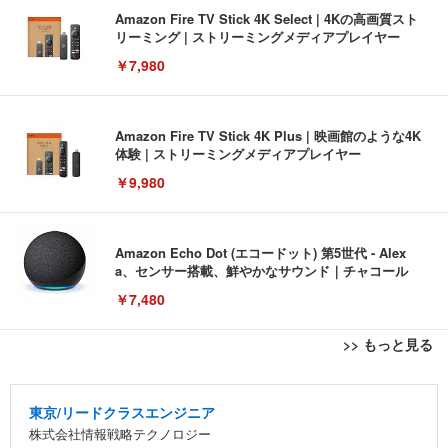
Amazon Fire TV Stick 4K Select | 4Kの高画質スト
リーミング | ストリーミングメディアプレイヤー
￥7,980
Amazon Fire TV Stick 4K Plus | 映画館のような4K
体験 | ストリーミングメディアプレイヤー
￥9,980
Amazon Echo Dot (エコードット) 第5世代 - Alex
a、センサー搭載、鮮やかなサウンド｜チャコール
￥7,480
>> もっと見る
[EdoErgo] オフィスチェア 椅子 テレワーク 疲れな
EIZO ビジネス向けプレミアムモニター | FlexScan
Amazonベーシック ペットシーツ 薄型 レギュラー 1
い 跳ね上げ式アームレスト コンパクト 約105度ロッ
EV3240X-WT | 31.5型4K UHD・USB Type-C・ホワ
回使い捨て 無香料 ホワイト 300枚
東京/リードクラスエンジニア
キング pc 事務椅子 360度回転 座面昇降 強化ナイロ
イト
株式会社情報戦略テクノロジー
ン樹脂ベース 通気性メッシュ 在宅ワーク H-WY01
￥3,373