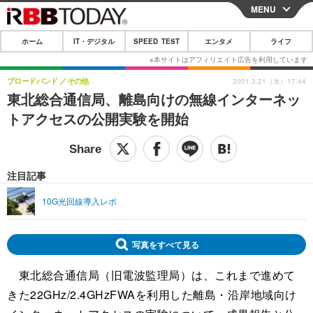
MENU
CLOSE
ホーム
IT・デジタル
SPEED TEST
エンタメ
ライフ
ホーム
IT・デジタル
ブロードバンド
その他
2001.3.21（水）17:44
東北総合通信局、離島向けの無線インターネッ
IT・デジタルTOP
スマートフォン
SPEED TEST
トアクセスの公開実験を開始
ネタ
ガジェット・ツール
エンタメ
ショッピング
その他
エンタメTOP
映画・ドラマ
ライフ
注目記事
韓流・K-POP
韓国・芸能
ライフTOP
グルメ
リリース一覧
10G光回線導入レポ
音楽
スポーツ
ペット
ショッピング
プッシュ通知の停止方法
グラビア
ブログ
写真をすべて見る
その他
東北総合通信局（旧電波監理局）は、これまで進めて
ショッピング
その他
きた22GHz/2.4GHzFWAを利用した離島・沿岸地域向け