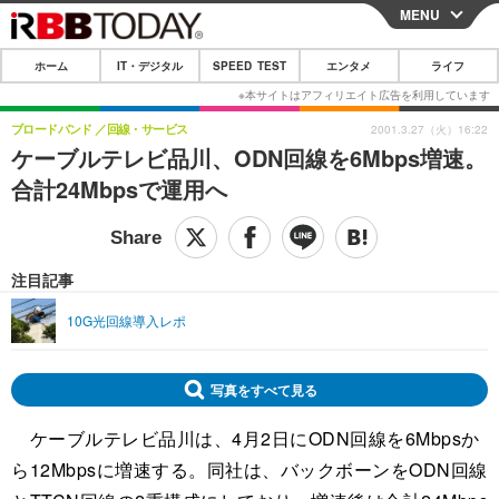
MENU
CLOSE
ホーム
IT・デジタル
SPEED TEST
エンタメ
ライフ
ホーム
IT・デジタル
ブロードバンド
回線・サービス
2001.3.27（火）16:22
ケーブルテレビ品川、ODN回線を6Mbps増速。
IT・デジタルTOP
スマートフォン
SPEED TEST
合計24Mbpsで運用へ
ネタ
ガジェット・ツール
エンタメ
ショッピング
その他
エンタメTOP
映画・ドラマ
ライフ
注目記事
韓流・K-POP
韓国・芸能
ライフTOP
グルメ
リリース一覧
10G光回線導入レポ
音楽
スポーツ
ペット
ショッピング
プッシュ通知の停止方法
グラビア
ブログ
写真をすべて見る
その他
ケーブルテレビ品川は、4月2日にODN回線を6Mbpsか
ショッピング
その他
ら12Mbpsに増速する。同社は、バックボーンをODN回線