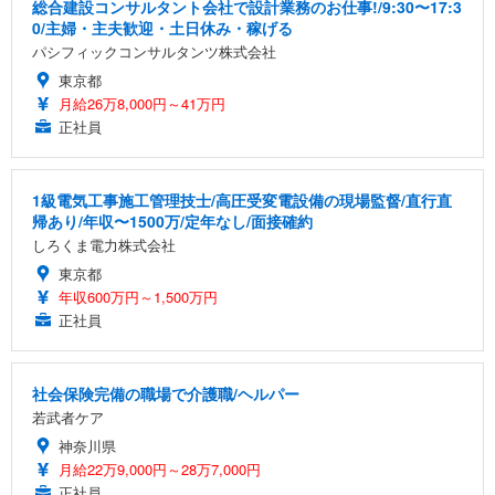
￥109,572
総合建設コンサルタント会社で設計業務のお仕事!/9:30〜17:3
0/主婦・主夫歓迎・土日休み・稼げる
パシフィックコンサルタンツ株式会社
Sezlife オフィスチェア デスクチェア 疲れない テレ
【純正品】27"ゲーミングモニター DualSense 充電
ネオ・ルーライフ ネオ・オムツ L 中型犬用 26枚入
東京都
ワーク チェア 強化バックレスト 30度ロッキング機
フック付き（CFI-ZDM1J）
り 単品
能 人間工学 椅子 腰サポート 90度跳ね上げ式アーム
月給26万8,000円～41万円
レスト 3Dヘッドレスト ハンガー付き 高反発クッシ
￥49,979
￥1,800
正社員
￥7,680
ョン PCチェア 通気性メッシュ ゲーミング/勉強/事
務用 おしゃれ パソコンチェア (ブラック)
Sezlife オフィスチェア デスクチェア 疲れない テレ
【整備済み品】Dell E2724HS 27インチ 液晶モニタ
Smart Basic(スマートベーシック) 【Amazon.co.jp
1級電気工事施工管理技士/高圧受変電設備の現場監督/直行直
ワーク チェア 強化バックレスト 30度ロッキング機
ー フルHD（1920×1080）VA 非光沢 HDMI/DisplayP
限定】 Smart Basic アイリスオーヤマ ペットシーツ
帰あり/年収〜1500万/定年なし/面接確約
能 人間工学 椅子 腰サポート 90度跳ね上げ式アーム
ort/VGA スピーカー内蔵 高さ調整 スイベル VESA対
超厚型 お徳用 ワイド 100枚入 (x 1) (ケース販売)
しろくま電力株式会社
レスト 3Dヘッドレスト ハンガー付き 高反発クッシ
応 ComfortView ビジネス向け
￥7,680
￥15,800
￥3,670
ョン PCチェア 通気性メッシュ ゲーミング/勉強/事
東京都
務用 おしゃれ パソコンチェア (ホワイト)
年収600万円～1,500万円
正社員
ANDWINT オフィスチェア デスクチェア 肘なし メ
【MiniLED/24.5inch/280Hz/FHD】GRAPHT THE S
アイリスオーヤマ ペットシーツ 超厚型 お徳用 レギ
ッシュ 通気性 ランバーサポート付き 腰サポート ガ
HOOTER Gaming Monitor 24” Essential ゲーミン
ュラー 200枚入【Amazon.co.jp限定】
ス圧無段階昇降 360度回転 キャスター付き コンパク
グモニター QD 24.5インチ 1ms FHD 量子ドット 残
ト 幅52×奥行58.5×高さ84～96cm テレワーク 在宅
像低減 (3年保証 | 輝点保証 | 日本メーカー)
￥3,731
￥4,139
￥34,980
社会保険完備の職場で介護職/ヘルパー
勤務 ブラック
若武者ケア
神奈川県
月給22万9,000円～28万7,000円
正社員