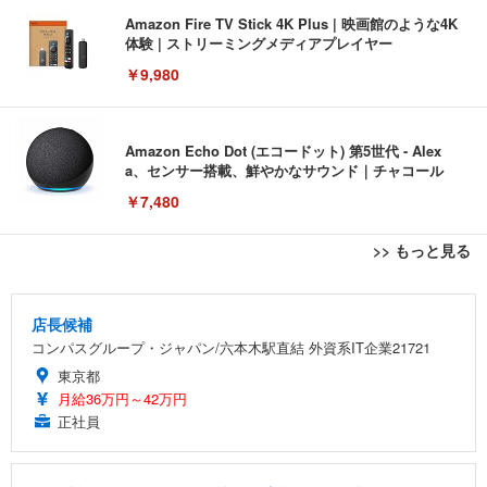
Amazon Fire TV Stick 4K Plus | 映画館のような4K
体験 | ストリーミングメディアプレイヤー
￥9,980
Amazon Echo Dot (エコードット) 第5世代 - Alex
a、センサー搭載、鮮やかなサウンド｜チャコール
￥7,480
>> もっと見る
[EdoErgo] オフィスチェア 椅子 テレワーク 疲れな
EIZO ビジネス向けプレミアムモニター | FlexScan
Amazonベーシック ペットシーツ 薄型 レギュラー 1
い 跳ね上げ式アームレスト コンパクト 約105度ロッ
EV3240X-WT | 31.5型4K UHD・USB Type-C・ホワ
回使い捨て 無香料 ホワイト 300枚
店長候補
キング pc 事務椅子 360度回転 座面昇降 強化ナイロ
イト
コンパスグループ・ジャパン/六本木駅直結 外資系IT企業21721
ン樹脂ベース 通気性メッシュ 在宅ワーク H-WY01
￥3,373
￥5,699
￥105,595
(黒網+黒枠+黒足)
東京都
月給36万円～42万円
EIZO ビジネス向けプレミアムモニター | FlexScan
正社員
SIHOO B100 オフィスチェア／デスクチェア メッシ
Amazonベーシック ペットシーツ 厚型 ワイド 42枚
EV2740X-WT | 27.0型4K UHD・USB Type-C・ホワ
ュチェア 人間工学 疲れない ブラック
x2袋(84枚) ホワイト(吸収面:ライトブルー)
イト
￥27,999
￥3,234