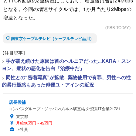
とTTCN回線の2重構成にしており、増速後は合計24Mbps
となる。今回の増速サイクルでは、1か月当たり2Mbpsの
増速となった。
《RBB TODAY》
南東京ケーブルテレビ（ケーブルテレビ品川）
【注目記事】
>
手が震え続けた原因は首のヘルニアだった...KARA・スン
ヨン、症状の悪化を告白「治療中だ」
>
同性との“密着写真”が拡散...薬物使用で有罪、男性への性
的暴行疑惑もあった俳優ユ・アインの近況
店長候補
コンパスグループ・ジャパン/六本木駅直結 外資系IT企業21721
東京都
月給36万円～42万円
正社員