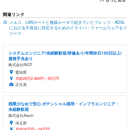
[EdoErgo] オフィスチェア 椅子 テレワーク 疲れな
EIZO ビジネス向けプレミアムモニター | FlexScan
Amazonベーシック ペットシーツ 薄型 レギュラー 1
関連リンク
い 跳ね上げ式アームレスト コンパクト 約105度ロッ
EV3240X-WT | 31.5型4K UHD・USB Type-C・ホワ
回使い捨て 無香料 ホワイト 300枚
キング pc 事務椅子 360度回転 座面昇降 強化ナイロ
イト
メルコ、LANカードと無線ルータで起きていたフレッツ・ADSL
ン樹脂ベース 通気性メッシュ 在宅ワーク H-WY01
￥3,373
における不具合に対応するためのドライバ・ファームウェアをリ
￥5,699
￥105,595
(黒網+黒枠+黒足)
リース
EIZO ビジネス向けプレミアムモニター | FlexScan
SIHOO B100 オフィスチェア／デスクチェア メッシ
Amazonベーシック ペットシーツ 厚型 ワイド 42枚
EV2740X-WT | 27.0型4K UHD・USB Type-C・ホワ
システムエンジニア/未経験歓迎/研修あり/年間休日120日以上/
ュチェア 人間工学 疲れない ブラック
x2袋(84枚) ホワイト(吸収面:ライトブルー)
イト
資格手当あり
￥27,999
￥3,234
￥109,572
株式会社RIOT
愛知県
月給29万2,900円～55万円
Sezlife オフィスチェア デスクチェア 疲れない テレ
【純正品】27"ゲーミングモニター DualSense 充電
ネオ・ルーライフ ネオ・オムツ L 中型犬用 26枚入
正社員
ワーク チェア 強化バックレスト 30度ロッキング機
フック付き（CFI-ZDM1J）
り 単品
能 人間工学 椅子 腰サポート 90度跳ね上げ式アーム
レスト 3Dヘッドレスト ハンガー付き 高反発クッシ
￥49,979
￥1,800
￥7,680
ョン PCチェア 通気性メッシュ ゲーミング/勉強/事
残業少なめで安心 ポテンシャル採用・インフラエンジニア・
務用 おしゃれ パソコンチェア (ブラック)
未経験歓迎
Sezlife オフィスチェア デスクチェア 疲れない テレ
【整備済み品】Dell E2724HS 27インチ 液晶モニタ
Smart Basic(スマートベーシック) 【Amazon.co.jp
株式会社Atech
ワーク チェア 強化バックレスト 30度ロッキング機
ー フルHD（1920×1080）VA 非光沢 HDMI/DisplayP
限定】 Smart Basic アイリスオーヤマ ペットシーツ
埼玉県
能 人間工学 椅子 腰サポート 90度跳ね上げ式アーム
ort/VGA スピーカー内蔵 高さ調整 スイベル VESA対
超厚型 お徳用 ワイド 100枚入 (x 1) (ケース販売)
レスト 3Dヘッドレスト ハンガー付き 高反発クッシ
応 ComfortView ビジネス向け
月給24万円～34万円