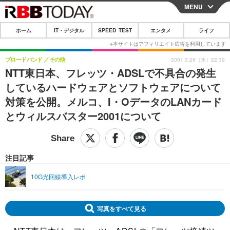
MENU
CLOSE
ホーム
IT・デジタル
SPEED TEST
エンタメ
ライフ
ホーム
IT・デジタル
ブロードバンド
その他
2001.3.28（水）22:39
NTT東日本、フレッツ・ADSLで不具合の発生
IT・デジタルTOP
スマートフォン
SPEED TEST
しているハードウェアとソフトウェアについて
ネタ
ガジェット・ツール
対策を公開。メルコ、I・OデータのLANカード
エンタメ
とウィルスバスター2001について
ショッピング
その他
エンタメTOP
映画・ドラマ
ライフ
韓流・K-POP
韓国・芸能
ライフTOP
グルメ
リリース一覧
注目記事
音楽
スポーツ
ペット
ショッピング
プッシュ通知の停止方法
10G光回線導入レポ
グラビア
ブログ
その他
ショッピング
その他
写真をすべて見る