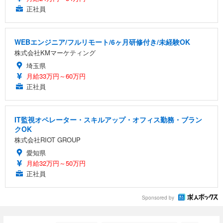
￥7,680
￥15,800
￥3,670
ョン PCチェア 通気性メッシュ ゲーミング/勉強/事
正社員
務用 おしゃれ パソコンチェア (ホワイト)
ANDWINT オフィスチェア デスクチェア 肘なし メ
【MiniLED/24.5inch/280Hz/FHD】GRAPHT THE S
アイリスオーヤマ ペットシーツ 超厚型 お徳用 レギ
ッシュ 通気性 ランバーサポート付き 腰サポート ガ
HOOTER Gaming Monitor 24” Essential ゲーミン
WEBエンジニア/フルリモート/6ヶ月研修付き/未経験OK
ュラー 200枚入【Amazon.co.jp限定】
ス圧無段階昇降 360度回転 キャスター付き コンパク
グモニター QD 24.5インチ 1ms FHD 量子ドット 残
株式会社KMマーケティング
ト 幅52×奥行58.5×高さ84～96cm テレワーク 在宅
像低減 (3年保証 | 輝点保証 | 日本メーカー)
￥3,731
￥4,139
￥34,980
勤務 ブラック
埼玉県
月給33万円～60万円
正社員
IT監視オペレーター・スキルアップ・オフィス勤務・ブラン
クOK
株式会社RIOT GROUP
愛知県
月給32万円～50万円
正社員
Sponsored by