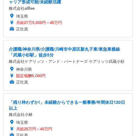
ャリア形成可能/未経験活躍
ン樹脂ベース 通気性メッシュ 在宅ワーク H-WY01
￥3,373
￥5,699
￥105,595
株式会社alBee
(黒網+黒枠+黒足)
埼玉県
月給27万5,000円～45万円
EIZO ビジネス向けプレミアムモニター | FlexScan
SIHOO B100 オフィスチェア／デスクチェア メッシ
Amazonベーシック ペットシーツ 厚型 ワイド 42枚
EV2740X-WT | 27.0型4K UHD・USB Type-C・ホワ
正社員
ュチェア 人間工学 疲れない ブラック
x2袋(84枚) ホワイト(吸収面:ライトブルー)
イト
￥27,999
￥3,234
￥109,572
介護職/神奈川県/介護職/川崎市中原区新丸子東/東急東横線
「武蔵小杉駅」徒歩5分
Sezlife オフィスチェア デスクチェア 疲れない テレ
【純正品】27"ゲーミングモニター DualSense 充電
ネオ・ルーライフ ネオ・オムツ L 中型犬用 26枚入
株式会社ケアリッツ・アンド・パートナーズ ケアリッツ武蔵小杉
ワーク チェア 強化バックレスト 30度ロッキング機
フック付き（CFI-ZDM1J）
り 単品
神奈川県
能 人間工学 椅子 腰サポート 90度跳ね上げ式アーム
レスト 3Dヘッドレスト ハンガー付き 高反発クッシ
￥49,979
￥1,800
固定報酬5,000円
￥7,680
ョン PCチェア 通気性メッシュ ゲーミング/勉強/事
正社員
務用 おしゃれ パソコンチェア (ブラック)
Sezlife オフィスチェア デスクチェア 疲れない テレ
【整備済み品】Dell E2724HS 27インチ 液晶モニタ
Smart Basic(スマートベーシック) 【Amazon.co.jp
ワーク チェア 強化バックレスト 30度ロッキング機
ー フルHD（1920×1080）VA 非光沢 HDMI/DisplayP
限定】 Smart Basic アイリスオーヤマ ペットシーツ
「残り枠わずか!」未経験からできる一般事務/年間休日120日
能 人間工学 椅子 腰サポート 90度跳ね上げ式アーム
ort/VGA スピーカー内蔵 高さ調整 スイベル VESA対
超厚型 お徳用 ワイド 100枚入 (x 1) (ケース販売)
以上
レスト 3Dヘッドレスト ハンガー付き 高反発クッシ
応 ComfortView ビジネス向け
￥7,680
￥15,800
￥3,670
株式会社小林
ョン PCチェア 通気性メッシュ ゲーミング/勉強/事
務用 おしゃれ パソコンチェア (ホワイト)
埼玉県
月給26万円～40万円
ANDWINT オフィスチェア デスクチェア 肘なし メ
【MiniLED/24.5inch/280Hz/FHD】GRAPHT THE S
アイリスオーヤマ ペットシーツ 超厚型 お徳用 レギ
ッシュ 通気性 ランバーサポート付き 腰サポート ガ
HOOTER Gaming Monitor 24” Essential ゲーミン
正社員