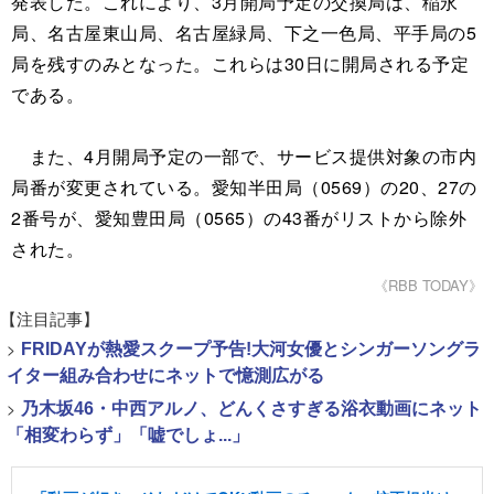
発表した。これにより、3月開局予定の交換局は、稲永
局、名古屋東山局、名古屋緑局、下之一色局、平手局の5
局を残すのみとなった。これらは30日に開局される予定
である。
また、4月開局予定の一部で、サービス提供対象の市内
局番が変更されている。愛知半田局（0569）の20、27の
2番号が、愛知豊田局（0565）の43番がリストから除外
された。
《RBB TODAY》
【注目記事】
>
FRIDAYが熱愛スクープ予告!大河女優とシンガーソングラ
イター組み合わせにネットで憶測広がる
>
乃木坂46・中西アルノ、どんくさすぎる浴衣動画にネット
「相変わらず」「嘘でしょ...」