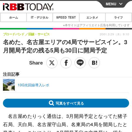
MENU
CLOSE
ホーム
IT・デジタル
SPEED TEST
エンタメ
ライフ
ホーム
IT・デジタル
ブロードバンド
回線・サービス
2001.3.29（木）9:10
名めた、名古屋エリアの4局でサービスイン。3
IT・デジタルTOP
スマートフォン
SPEED TEST
月開局予定の残る5局も30日に開局予定
ネタ
ガジェット・ツール
エンタメ
ショッピング
その他
エンタメTOP
映画・ドラマ
ライフ
注目記事
韓流・K-POP
韓国・芸能
ライフTOP
グルメ
リリース一覧
10G光回線導入レポ
音楽
スポーツ
ペット
ショッピング
プッシュ通知の停止方法
グラビア
ブログ
写真をすべて見る
その他
名古屋めたりっく通信は、3月開局予定となってた猪子
ショッピング
その他
石局、天白局、名古屋守山局、名東局の4局を開局したと