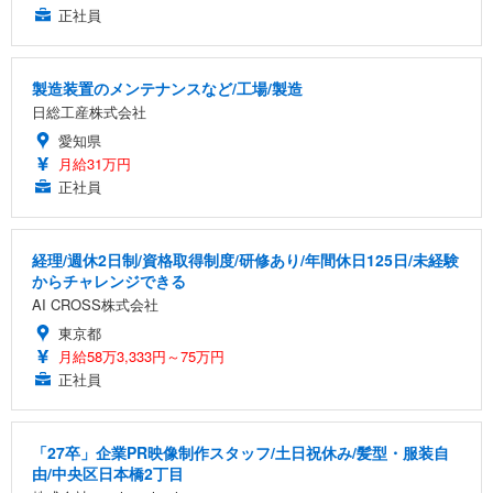
正社員
製造装置のメンテナンスなど/工場/製造
日総工産株式会社
愛知県
月給31万円
正社員
経理/週休2日制/資格取得制度/研修あり/年間休日125日/未経験
からチャレンジできる
AI CROSS株式会社
東京都
月給58万3,333円～75万円
正社員
「27卒」企業PR映像制作スタッフ/土日祝休み/髪型・服装自
由/中央区日本橋2丁目