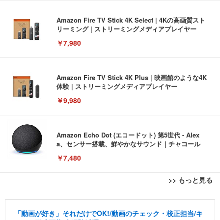
Amazon Fire TV Stick 4K Select | 4Kの高画質スト
リーミング | ストリーミングメディアプレイヤー
￥7,980
Amazon Fire TV Stick 4K Plus | 映画館のような4K
体験 | ストリーミングメディアプレイヤー
￥9,980
Amazon Echo Dot (エコードット) 第5世代 - Alex
a、センサー搭載、鮮やかなサウンド｜チャコール
￥7,480
>> もっと見る
[EdoErgo] オフィスチェア 椅子 テレワーク 疲れな
EIZO ビジネス向けプレミアムモニター | FlexScan
Amazonベーシック ペットシーツ 薄型 レギュラー 1
い 跳ね上げ式アームレスト コンパクト 約105度ロッ
EV3240X-WT | 31.5型4K UHD・USB Type-C・ホワ
回使い捨て 無香料 ホワイト 300枚
「動画が好き」それだけでOK!/動画のチェック・校正担当/キ
キング pc 事務椅子 360度回転 座面昇降 強化ナイロ
イト