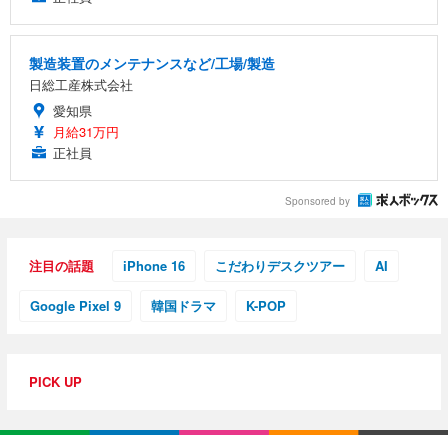
ュラー 200枚入【Amazon.co.jp限定】
ス圧無段階昇降 360度回転 キャスター付き コンパク
グモニター QD 24.5インチ 1ms FHD 量子ドット 残
ト 幅52×奥行58.5×高さ84～96cm テレワーク 在宅
像低減 (3年保証 | 輝点保証 | 日本メーカー)
￥3,731
￥4,139
￥34,980
勤務 ブラック
製造装置のメンテナンスなど/工場/製造
日総工産株式会社
愛知県
月給31万円
正社員
Sponsored by
注目の話題
iPhone 16
こだわりデスクツアー
AI
Google Pixel 9
韓国ドラマ
K-POP
PICK UP