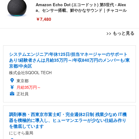
Amazon Echo Dot (エコードット) 第5世代 - Alex
a、センサー搭載、鮮やかなサウンド｜チャコール
￥7,480
>> もっと見る
[EdoErgo] オフィスチェア 椅子 テレワーク 疲れな
EIZO ビジネス向けプレミアムモニター | FlexScan
Amazonベーシック ペットシーツ 薄型 レギュラー 1
い 跳ね上げ式アームレスト コンパクト 約105度ロッ
EV3240X-WT | 31.5型4K UHD・USB Type-C・ホワ
回使い捨て 無香料 ホワイト 300枚
システムエンジニア/年休125日/担当マネージャーのサポート
キング pc 事務椅子 360度回転 座面昇降 強化ナイロ
イト
あり!経験者さんは月給35万円～/年収840万円のメンバーも/東
ン樹脂ベース 通気性メッシュ 在宅ワーク H-WY01
￥3,373
￥5,699
￥105,595
京都/中央区
(黒網+黒枠+黒足)
株式会社SQOOL TECH
東京都
EIZO ビジネス向けプレミアムモニター | FlexScan
SIHOO B100 オフィスチェア／デスクチェア メッシ
Amazonベーシック ペットシーツ 厚型 ワイド 42枚
月給35万円～
EV2740X-WT | 27.0型4K UHD・USB Type-C・ホワ
ュチェア 人間工学 疲れない ブラック
x2袋(84枚) ホワイト(吸収面:ライトブルー)
イト
正社員
￥27,999
￥3,234
￥109,572
調剤事務・西東京市富士町・完全週休2日制 残業少なめ IT機
Sezlife オフィスチェア デスクチェア 疲れない テレ
器を積極的に導入し、ヒューマンエラーが少ない仕組み作り
【純正品】27"ゲーミングモニター DualSense 充電
ネオ・ルーライフ ネオ・オムツ L 中型犬用 26枚入
ワーク チェア 強化バックレスト 30度ロッキング機
を徹底しています
フック付き（CFI-ZDM1J）
り 単品
能 人間工学 椅子 腰サポート 90度跳ね上げ式アーム
にじそら薬局
レスト 3Dヘッドレスト ハンガー付き 高反発クッシ
￥49,979
￥1,800
￥7,680