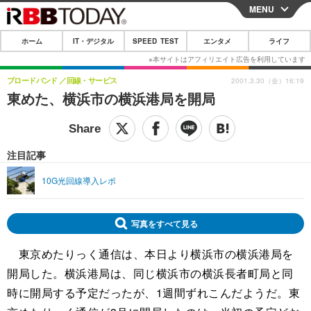
MENU
CLOSE
ホーム
IT・デジタル
SPEED TEST
エンタメ
ライフ
ホーム
IT・デジタル
ブロードバンド
回線・サービス
2001.3.30（金）16:19
東めた、横浜市の横浜港局を開局
IT・デジタルTOP
スマートフォン
SPEED TEST
ネタ
ガジェット・ツール
エンタメ
注目記事
ショッピング
その他
エンタメTOP
映画・ドラマ
ライフ
10G光回線導入レポ
韓流・K-POP
韓国・芸能
ライフTOP
グルメ
リリース一覧
音楽
スポーツ
ペット
ショッピング
プッシュ通知の停止方法
写真をすべて見る
グラビア
ブログ
その他
東京めたりっく通信は、本日より横浜市の横浜港局を
開局した。横浜港局は、同じ横浜市の横浜長者町局と同
ショッピング
その他
時に開局する予定だったが、1週間ずれこんだようだ。東