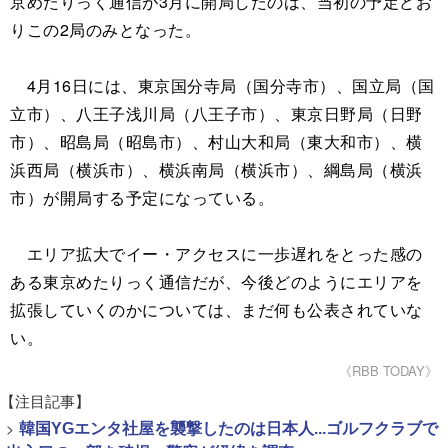
京めたりっく通信が3月に開局したのは、当初の予定どお
りこの2局のみとなった。
4月16日には、東京国分寺局（国分寺市）、国立局（国
立市）、八王子浅川局（八王子市）、東京日野局（日野
市）、昭島局（昭島市）、村山大和局（東大和市）、横
浜西局（横浜市）、横浜南局（横浜市）、綱島局（横浜
市）が開局する予定になっている。
エリア拡大でイー・アクセスに一歩遅れをとった感の
ある東京めたりっく通信だが、今後どのようにエリアを
拡張していくのかについては、まだ何も公表されていな
い。
《RBB TODAY》
【注目記事】
>
韓国YGエンタ社屋を襲撃したのは日本人...ゴルフクラブで