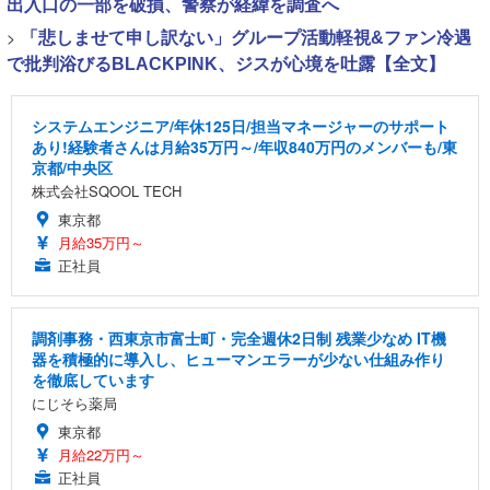
出入口の一部を破損、警察が経緯を調査へ
>
「悲しませて申し訳ない」グループ活動軽視&ファン冷遇
で批判浴びるBLACKPINK、ジスが心境を吐露【全文】
システムエンジニア/年休125日/担当マネージャーのサポート
あり!経験者さんは月給35万円～/年収840万円のメンバーも/東
京都/中央区
株式会社SQOOL TECH
東京都
月給35万円～
正社員
調剤事務・西東京市富士町・完全週休2日制 残業少なめ IT機
器を積極的に導入し、ヒューマンエラーが少ない仕組み作り
を徹底しています
にじそら薬局
東京都
月給22万円～
正社員