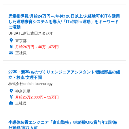
児童指導員/月給24万円～/年休120日以上/未経験可/ICTを活用
した運動療育システムを導入/「IT×福祉×運動」をキーワード
に活動
UPDATE新江古田スタジオ
東京都
月給24万円～40万1,472円
正社員
27卒・新卒/ものづくりエンジニアアシスタント/機械部品の組
立・検査/文理不問
株式会社enrich technology
神奈川県
月給25万2,000円～32万円
正社員
半導体装置エンジニア「富山勤務」/未経験OK/賞与年2回/海
外勤務/高収入可