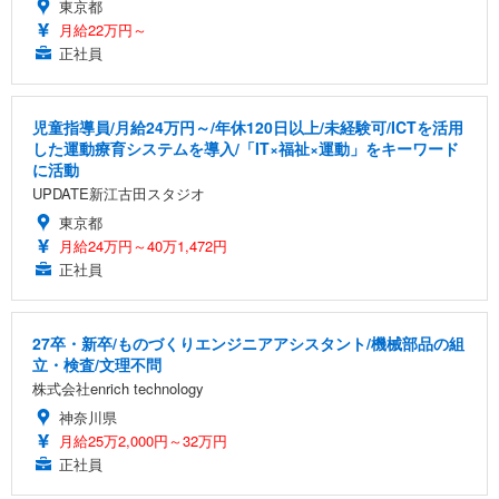
ョン PCチェア 通気性メッシュ ゲーミング/勉強/事
東京都
務用 おしゃれ パソコンチェア (ブラック)
月給22万円～
正社員
Sezlife オフィスチェア デスクチェア 疲れない テレ
【整備済み品】Dell E2724HS 27インチ 液晶モニタ
Smart Basic(スマートベーシック) 【Amazon.co.jp
ワーク チェア 強化バックレスト 30度ロッキング機
ー フルHD（1920×1080）VA 非光沢 HDMI/DisplayP
限定】 Smart Basic アイリスオーヤマ ペットシーツ
能 人間工学 椅子 腰サポート 90度跳ね上げ式アーム
ort/VGA スピーカー内蔵 高さ調整 スイベル VESA対
超厚型 お徳用 ワイド 100枚入 (x 1) (ケース販売)
レスト 3Dヘッドレスト ハンガー付き 高反発クッシ
応 ComfortView ビジネス向け
￥7,680
￥15,800
￥3,670
児童指導員/月給24万円～/年休120日以上/未経験可/ICTを活用
ョン PCチェア 通気性メッシュ ゲーミング/勉強/事
した運動療育システムを導入/「IT×福祉×運動」をキーワード
務用 おしゃれ パソコンチェア (ホワイト)
に活動
ANDWINT オフィスチェア デスクチェア 肘なし メ
【MiniLED/24.5inch/280Hz/FHD】GRAPHT THE S
UPDATE新江古田スタジオ
アイリスオーヤマ ペットシーツ 超厚型 お徳用 レギ
ッシュ 通気性 ランバーサポート付き 腰サポート ガ
HOOTER Gaming Monitor 24” Essential ゲーミン
ュラー 200枚入【Amazon.co.jp限定】
東京都
ス圧無段階昇降 360度回転 キャスター付き コンパク
グモニター QD 24.5インチ 1ms FHD 量子ドット 残
ト 幅52×奥行58.5×高さ84～96cm テレワーク 在宅
像低減 (3年保証 | 輝点保証 | 日本メーカー)
月給24万円～40万1,472円
￥3,731
￥4,139
￥34,980
勤務 ブラック
正社員
27卒・新卒/ものづくりエンジニアアシスタント/機械部品の組
立・検査/文理不問
株式会社enrich technology
神奈川県
月給25万2,000円～32万円
正社員