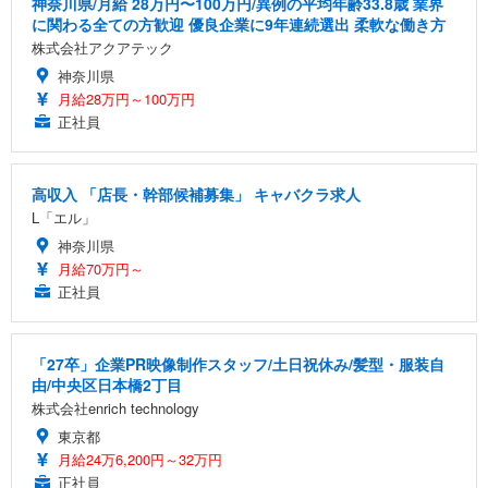
神奈川県/月給 28万円〜100万円/異例の平均年齢33.8歳 業界
に関わる全ての方歓迎 優良企業に9年連続選出 柔軟な働き方
株式会社アクアテック
神奈川県
月給28万円～100万円
正社員
高収入 「店長・幹部候補募集」 キャバクラ求人
L「エル」
神奈川県
月給70万円～
正社員
「27卒」企業PR映像制作スタッフ/土日祝休み/髪型・服装自
由/中央区日本橋2丁目
株式会社enrich technology
東京都
月給24万6,200円～32万円
正社員