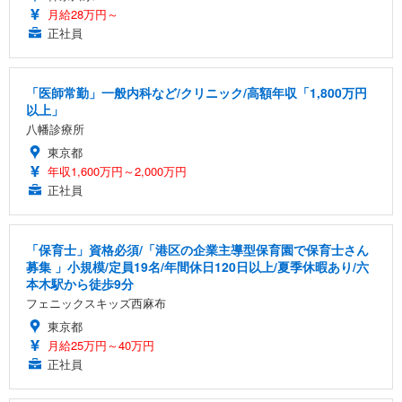
SIHOO B100 オフィスチェア／デスクチェア メッシ
Amazonベーシック ペットシーツ 厚型 ワイド 42枚
月給28万円～
EV2740X-WT | 27.0型4K UHD・USB Type-C・ホワ
ュチェア 人間工学 疲れない ブラック
x2袋(84枚) ホワイト(吸収面:ライトブルー)
イト
正社員
￥27,999
￥3,234
￥109,572
「医師常勤」一般内科など/クリニック/高額年収「1,800万円
Sezlife オフィスチェア デスクチェア 疲れない テレ
以上」
【純正品】27"ゲーミングモニター DualSense 充電
ネオ・ルーライフ ネオ・オムツ L 中型犬用 26枚入
ワーク チェア 強化バックレスト 30度ロッキング機
フック付き（CFI-ZDM1J）
り 単品
八幡診療所
能 人間工学 椅子 腰サポート 90度跳ね上げ式アーム
レスト 3Dヘッドレスト ハンガー付き 高反発クッシ
東京都
￥49,979
￥1,800
￥7,680
ョン PCチェア 通気性メッシュ ゲーミング/勉強/事
年収1,600万円～2,000万円
務用 おしゃれ パソコンチェア (ブラック)
正社員
Sezlife オフィスチェア デスクチェア 疲れない テレ
【整備済み品】Dell E2724HS 27インチ 液晶モニタ
Smart Basic(スマートベーシック) 【Amazon.co.jp
ワーク チェア 強化バックレスト 30度ロッキング機
ー フルHD（1920×1080）VA 非光沢 HDMI/DisplayP
限定】 Smart Basic アイリスオーヤマ ペットシーツ
能 人間工学 椅子 腰サポート 90度跳ね上げ式アーム
ort/VGA スピーカー内蔵 高さ調整 スイベル VESA対
超厚型 お徳用 ワイド 100枚入 (x 1) (ケース販売)
「保育士」資格必須/「港区の企業主導型保育園で保育士さん
レスト 3Dヘッドレスト ハンガー付き 高反発クッシ
応 ComfortView ビジネス向け
￥7,680
￥15,800
￥3,670
募集 」小規模/定員19名/年間休日120日以上/夏季休暇あり/六
ョン PCチェア 通気性メッシュ ゲーミング/勉強/事
本木駅から徒歩9分
務用 おしゃれ パソコンチェア (ホワイト)
フェニックスキッズ西麻布
ANDWINT オフィスチェア デスクチェア 肘なし メ
【MiniLED/24.5inch/280Hz/FHD】GRAPHT THE S
アイリスオーヤマ ペットシーツ 超厚型 お徳用 レギ
東京都
ッシュ 通気性 ランバーサポート付き 腰サポート ガ
HOOTER Gaming Monitor 24” Essential ゲーミン
ュラー 200枚入【Amazon.co.jp限定】
月給25万円～40万円
ス圧無段階昇降 360度回転 キャスター付き コンパク
グモニター QD 24.5インチ 1ms FHD 量子ドット 残
ト 幅52×奥行58.5×高さ84～96cm テレワーク 在宅
像低減 (3年保証 | 輝点保証 | 日本メーカー)
￥3,731
正社員
￥4,139
￥34,980
勤務 ブラック