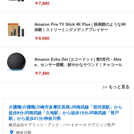
￥7,980
Amazon Fire TV Stick 4K Plus | 映画館のような4K
体験 | ストリーミングメディアプレイヤー
￥9,980
Amazon Echo Dot (エコードット) 第5世代 - Alex
a、センサー搭載、鮮やかなサウンド｜チャコール
￥7,480
>> もっと見る
[EdoErgo] オフィスチェア 椅子 テレワーク 疲れな
EIZO ビジネス向けプレミアムモニター | FlexScan
Amazonベーシック ペットシーツ 薄型 レギュラー 1
い 跳ね上げ式アームレスト コンパクト 約105度ロッ
EV3240X-WT | 31.5型4K UHD・USB Type-C・ホワ
回使い捨て 無香料 ホワイト 300枚
介護職/介護職/川崎市多摩区長尾/JR南武線「宿河原駅」から
キング pc 事務椅子 360度回転 座面昇降 強化ナイロ
イト
徒歩8分JR南武線「久地駅」から徒歩15分JR南武線「登戸
ン樹脂ベース 通気性メッシュ 在宅ワーク H-WY01
￥3,373
￥5,699
￥105,595
駅」から徒歩21分/神奈川県
(黒網+黒枠+黒足)
株式会社ケアリッツ・アンド・パートナーズ ケアリッツ登戸
神奈川県
EIZO ビジネス向けプレミアムモニター | FlexScan