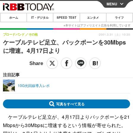
MENU
CLOSE
ホーム
IT・デジタル
SPEED TEST
エンタメ
ライフ
ホーム
IT・デジタル
ブロードバンド
その他
2001.3.31（土）10:30
ケーブルテレビ足立、バックボーンを30Mbps
IT・デジタルTOP
スマートフォン
SPEED TEST
に増速。4月17日より
ネタ
ガジェット・ツール
エンタメ
ショッピング
その他
エンタメTOP
映画・ドラマ
ライフ
注目記事
韓流・K-POP
韓国・芸能
ライフTOP
グルメ
リリース一覧
10G光回線導入レポ
音楽
スポーツ
ペット
ショッピング
プッシュ通知の停止方法
グラビア
ブログ
写真をすべて見る
その他
ケーブルテレビ足立が、4月17日よりバックボーンを21
ショッピング
その他
Mbpsから30Mbpsに増速するという情報が寄せられた。