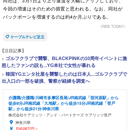
同社は、3月1日より上り速度を大幅にアップしており、
今回の増速はそのための措置と思われる。なお、同社が
バックボーンを増速するのは約4か月ぶりである。
《RBB TODAY》
ケーブルテレビ足立
【注目記事】
>
ゴルフクラブで襲撃、BLACKPINKの10周年イベントに激
怒したファンの説も...YG本社で女性が暴れる
>
韓国YGエンタ社屋を襲撃したのは日本人...ゴルフクラブで
出入口の一部を破損、警察が経緯を調査へ
介護職/介護職/川崎市多摩区長尾/JR南武線「宿河原駅」から
徒歩8分JR南武線「久地駅」から徒歩15分JR南武線「登戸
駅」から徒歩21分/神奈川県
株式会社ケアリッツ・アンド・パートナーズ ケアリッツ登戸
神奈川県
月給28万円～