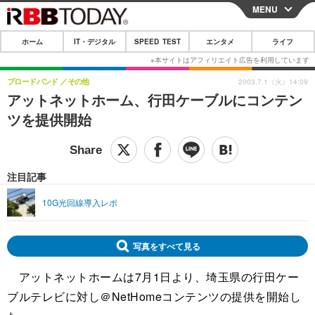
MENU
CLOSE
ホーム
IT・デジタル
SPEED TEST
エンタメ
ライフ
ホーム
IT・デジタル
ブロードバンド
その他
2003.7.1（火）14:09
アットネットホーム、行田ケーブルにコンテン
IT・デジタルTOP
スマートフォン
SPEED TEST
ツを提供開始
ネタ
ガジェット・ツール
エンタメ
ショッピング
その他
エンタメTOP
映画・ドラマ
ライフ
注目記事
韓流・K-POP
韓国・芸能
ライフTOP
グルメ
リリース一覧
10G光回線導入レポ
音楽
スポーツ
ペット
ショッピング
プッシュ通知の停止方法
グラビア
ブログ
写真をすべて見る
その他
アットネットホームは7月1日より、埼玉県の行田ケー
ショッピング
その他
ブルテレビに対し＠NetHomeコンテンツの提供を開始し