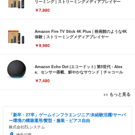
リーミング | ストリーミングメディアプレイヤー
￥7,980
Amazon Fire TV Stick 4K Plus | 映画館のような4K
体験 | ストリーミングメディアプレイヤー
￥9,980
Amazon Echo Dot (エコードット) 第5世代 - Alex
a、センサー搭載、鮮やかなサウンド｜チャコール
￥7,480
>> もっと見る
[EdoErgo] オフィスチェア 椅子 テレワーク 疲れな
EIZO ビジネス向けプレミアムモニター | FlexScan
Amazonベーシック ペットシーツ 薄型 レギュラー 1
い 跳ね上げ式アームレスト コンパクト 約105度ロッ
EV3240X-WT | 31.5型4K UHD・USB Type-C・ホワ
回使い捨て 無香料 ホワイト 300枚
「新卒・27卒」ゲームインフラエンジニア/未経験活躍/サーバ
キング pc 事務椅子 360度回転 座面昇降 強化ナイロ
イト
ー環境の構築運用/髪型・服装・ピアス自由
ン樹脂ベース 通気性メッシュ 在宅ワーク H-WY01
￥3,373
￥5,699
￥105,595
株式会社ELシステム
(黒網+黒枠+黒足)
神奈川県