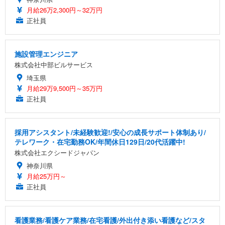
月給26万2,300円～32万円
EIZO ビジネス向けプレミアムモニター | FlexScan
SIHOO B100 オフィスチェア／デスクチェア メッシ
Amazonベーシック ペットシーツ 厚型 ワイド 42枚
EV2740X-WT | 27.0型4K UHD・USB Type-C・ホワ
正社員
ュチェア 人間工学 疲れない ブラック
x2袋(84枚) ホワイト(吸収面:ライトブルー)
イト
￥27,999
￥3,234
￥109,572
施設管理エンジニア
株式会社中部ビルサービス
Sezlife オフィスチェア デスクチェア 疲れない テレ
【純正品】27"ゲーミングモニター DualSense 充電
ネオ・ルーライフ ネオ・オムツ L 中型犬用 26枚入
埼玉県
ワーク チェア 強化バックレスト 30度ロッキング機
フック付き（CFI-ZDM1J）
り 単品
能 人間工学 椅子 腰サポート 90度跳ね上げ式アーム
月給29万9,500円～35万円
レスト 3Dヘッドレスト ハンガー付き 高反発クッシ
￥49,979
￥1,800
正社員
￥7,680
ョン PCチェア 通気性メッシュ ゲーミング/勉強/事
務用 おしゃれ パソコンチェア (ブラック)
Sezlife オフィスチェア デスクチェア 疲れない テレ
【整備済み品】Dell E2724HS 27インチ 液晶モニタ
Smart Basic(スマートベーシック) 【Amazon.co.jp
採用アシスタント/未経験歓迎!/安心の成長サポート体制あり/
ワーク チェア 強化バックレスト 30度ロッキング機
ー フルHD（1920×1080）VA 非光沢 HDMI/DisplayP
限定】 Smart Basic アイリスオーヤマ ペットシーツ
テレワーク・在宅勤務OK/年間休日129日/20代活躍中!
能 人間工学 椅子 腰サポート 90度跳ね上げ式アーム
ort/VGA スピーカー内蔵 高さ調整 スイベル VESA対
超厚型 お徳用 ワイド 100枚入 (x 1) (ケース販売)
株式会社エクシードジャパン
レスト 3Dヘッドレスト ハンガー付き 高反発クッシ
応 ComfortView ビジネス向け
￥7,680
￥15,800
￥3,670
ョン PCチェア 通気性メッシュ ゲーミング/勉強/事
神奈川県
務用 おしゃれ パソコンチェア (ホワイト)
月給25万円～
正社員
ANDWINT オフィスチェア デスクチェア 肘なし メ
【MiniLED/24.5inch/280Hz/FHD】GRAPHT THE S
アイリスオーヤマ ペットシーツ 超厚型 お徳用 レギ
ッシュ 通気性 ランバーサポート付き 腰サポート ガ
HOOTER Gaming Monitor 24” Essential ゲーミン
ュラー 200枚入【Amazon.co.jp限定】
ス圧無段階昇降 360度回転 キャスター付き コンパク
グモニター QD 24.5インチ 1ms FHD 量子ドット 残
ト 幅52×奥行58.5×高さ84～96cm テレワーク 在宅
像低減 (3年保証 | 輝点保証 | 日本メーカー)
￥3,731
￥4,139
￥34,980
看護業務/看護ケア業務/在宅看護/外出付き添い看護など/スタ
勤務 ブラック