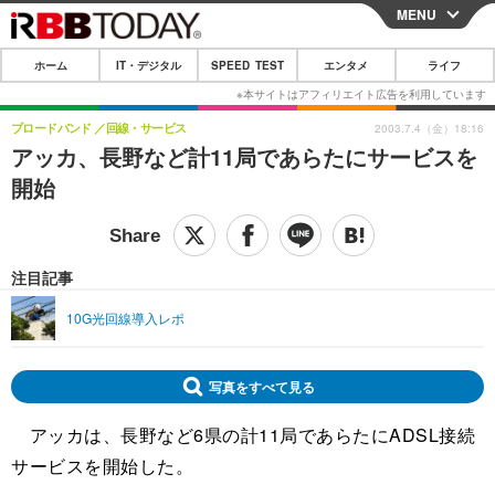
MENU
CLOSE
ホーム
IT・デジタル
SPEED TEST
エンタメ
ライフ
ホーム
IT・デジタル
ブロードバンド
回線・サービス
2003.7.4（金）18:16
アッカ、長野など計11局であらたにサービスを
IT・デジタルTOP
スマートフォン
SPEED TEST
開始
ネタ
ガジェット・ツール
エンタメ
ショッピング
その他
エンタメTOP
映画・ドラマ
ライフ
注目記事
韓流・K-POP
韓国・芸能
ライフTOP
グルメ
リリース一覧
10G光回線導入レポ
音楽
スポーツ
ペット
ショッピング
プッシュ通知の停止方法
グラビア
ブログ
写真をすべて見る
その他
アッカは、長野など6県の計11局であらたにADSL接続
ショッピング
その他
サービスを開始した。