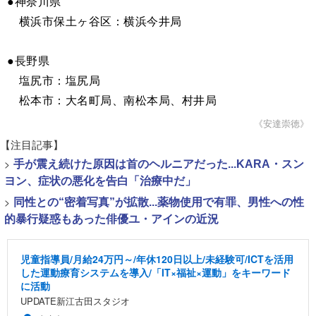
●神奈川県
横浜市保土ヶ谷区：横浜今井局
●長野県
塩尻市：塩尻局
松本市：大名町局、南松本局、村井局
《安達崇徳》
【注目記事】
>
手が震え続けた原因は首のヘルニアだった...KARA・スン
ヨン、症状の悪化を告白「治療中だ」
>
同性との“密着写真”が拡散...薬物使用で有罪、男性への性
的暴行疑惑もあった俳優ユ・アインの近況
児童指導員/月給24万円～/年休120日以上/未経験可/ICTを活用
した運動療育システムを導入/「IT×福祉×運動」をキーワード
に活動
UPDATE新江古田スタジオ