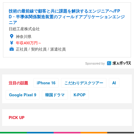
勤務 ブラック
技術の最前線で顧客と共に課題を解決するエンジニアへ/FP
D・半導体関係製造装置のフィールドアプリケーションエンジ
ニア
日総工産株式会社
神奈川県
年収400万円～
正社員 / 契約社員 / 派遣社員
Sponsored by
注目の話題
iPhone 16
こだわりデスクツアー
AI
Google Pixel 9
韓国ドラマ
K-POP
PICK UP