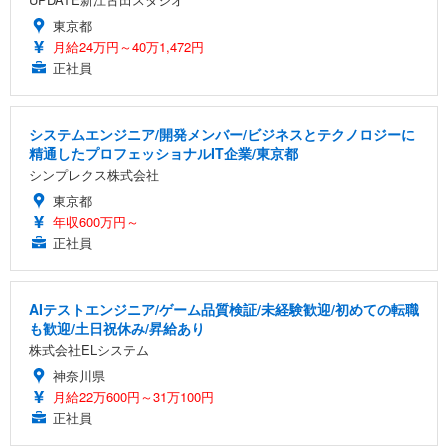
東京都
EIZO ビジネス向けプレミアムモニター | FlexScan
SIHOO B100 オフィスチェア／デスクチェア メッシ
Amazonベーシック ペットシーツ 厚型 ワイド 42枚
月給24万円～40万1,472円
EV2740X-WT | 27.0型4K UHD・USB Type-C・ホワ
ュチェア 人間工学 疲れない ブラック
x2袋(84枚) ホワイト(吸収面:ライトブルー)
イト
正社員
￥27,999
￥3,234
￥109,572
システムエンジニア/開発メンバー/ビジネスとテクノロジーに
Sezlife オフィスチェア デスクチェア 疲れない テレ
精通したプロフェッショナルIT企業/東京都
【純正品】27"ゲーミングモニター DualSense 充電
ネオ・ルーライフ ネオ・オムツ L 中型犬用 26枚入
ワーク チェア 強化バックレスト 30度ロッキング機
フック付き（CFI-ZDM1J）
り 単品
シンプレクス株式会社
能 人間工学 椅子 腰サポート 90度跳ね上げ式アーム
レスト 3Dヘッドレスト ハンガー付き 高反発クッシ
東京都
￥49,979
￥1,800
￥7,680
ョン PCチェア 通気性メッシュ ゲーミング/勉強/事
年収600万円～
務用 おしゃれ パソコンチェア (ブラック)
正社員
Sezlife オフィスチェア デスクチェア 疲れない テレ
【整備済み品】Dell E2724HS 27インチ 液晶モニタ
Smart Basic(スマートベーシック) 【Amazon.co.jp
ワーク チェア 強化バックレスト 30度ロッキング機
ー フルHD（1920×1080）VA 非光沢 HDMI/DisplayP
限定】 Smart Basic アイリスオーヤマ ペットシーツ
能 人間工学 椅子 腰サポート 90度跳ね上げ式アーム
ort/VGA スピーカー内蔵 高さ調整 スイベル VESA対
超厚型 お徳用 ワイド 100枚入 (x 1) (ケース販売)
AIテストエンジニア/ゲーム品質検証/未経験歓迎/初めての転職
レスト 3Dヘッドレスト ハンガー付き 高反発クッシ
応 ComfortView ビジネス向け
￥7,680
￥15,800
￥3,670
も歓迎/土日祝休み/昇給あり
ョン PCチェア 通気性メッシュ ゲーミング/勉強/事
株式会社ELシステム
務用 おしゃれ パソコンチェア (ホワイト)
神奈川県
ANDWINT オフィスチェア デスクチェア 肘なし メ
【MiniLED/24.5inch/280Hz/FHD】GRAPHT THE S
アイリスオーヤマ ペットシーツ 超厚型 お徳用 レギ
月給22万600円～31万100円
ッシュ 通気性 ランバーサポート付き 腰サポート ガ
HOOTER Gaming Monitor 24” Essential ゲーミン
ュラー 200枚入【Amazon.co.jp限定】
ス圧無段階昇降 360度回転 キャスター付き コンパク
グモニター QD 24.5インチ 1ms FHD 量子ドット 残
正社員
ト 幅52×奥行58.5×高さ84～96cm テレワーク 在宅
像低減 (3年保証 | 輝点保証 | 日本メーカー)
￥3,731
￥4,139
￥34,980