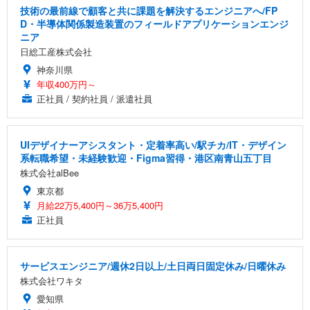
技術の最前線で顧客と共に課題を解決するエンジニアへ/FP
D・半導体関係製造装置のフィールドアプリケーションエンジ
ニア
日総工産株式会社
神奈川県
年収400万円～
正社員 / 契約社員 / 派遣社員
UIデザイナーアシスタント・定着率高い/駅チカ/IT・デザイン
系転職希望・未経験歓迎・Figma習得・港区南青山五丁目
株式会社alBee
東京都
月給22万5,400円～36万5,400円
正社員
サービスエンジニア/週休2日以上/土日両日固定休み/日曜休み
株式会社ワキタ
愛知県