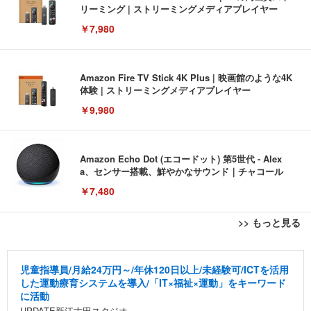
リーミング | ストリーミングメディアプレイヤー
￥7,980
Amazon Fire TV Stick 4K Plus | 映画館のような4K
体験 | ストリーミングメディアプレイヤー
￥9,980
Amazon Echo Dot (エコードット) 第5世代 - Alex
a、センサー搭載、鮮やかなサウンド｜チャコール
￥7,480
>> もっと見る
[EdoErgo] オフィスチェア 椅子 テレワーク 疲れな
EIZO ビジネス向けプレミアムモニター | FlexScan
Amazonベーシック ペットシーツ 薄型 レギュラー 1
い 跳ね上げ式アームレスト コンパクト 約105度ロッ
EV3240X-WT | 31.5型4K UHD・USB Type-C・ホワ
回使い捨て 無香料 ホワイト 300枚
児童指導員/月給24万円～/年休120日以上/未経験可/ICTを活用
キング pc 事務椅子 360度回転 座面昇降 強化ナイロ
イト
した運動療育システムを導入/「IT×福祉×運動」をキーワード
ン樹脂ベース 通気性メッシュ 在宅ワーク H-WY01
￥3,373
￥5,699
￥105,595
に活動
(黒網+黒枠+黒足)
UPDATE新江古田スタジオ