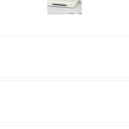
チェア 人間工学 疲れない ブラック
X-WT | 27.0型4K UHD・USB Type-C・ホワイト
(84枚) ホワイト(吸収面:ライトブルー)
ワーク チェア 強化バックレスト 30度ロッキング機能 人間工学 椅子 腰サポー
付き（CFI-ZDM1J）
品
 おしゃれ パソコンチェア (ブラック)
ワーク チェア 強化バックレスト 30度ロッキング機能 人間工学 椅子 腰サポー
D（1920×1080）VA 非光沢 HDMI/DisplayPort/VGA スピーカー内蔵 
限定】 Smart Basic アイリスオーヤマ ペットシーツ 超厚型 お徳用 ワイド 100枚入 
 おしゃれ パソコンチェア (ホワイト)
 通気性 ランバーサポート付き 腰サポート ガス圧無段階昇降 360度回転 キャス
SHOOTER Gaming Monitor 24” Essential ゲーミングモニター QD 24.5
0枚入【Amazon.co.jp限定】