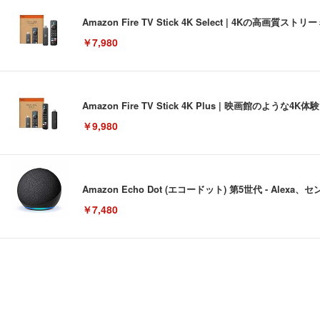
Amazon Fire TV Stick 4K Select | 4Kの
￥7,980
Amazon Fire TV Stick 4K Plus | 映画館のよ
￥9,980
Amazon Echo Dot (エコードット) 第5世代 - A
￥7,480
[EdoErgo] オフィスチェア 椅子 テレワーク 疲れない
EIZO ビジネス向けプレミアムモニター | FlexScan EV3240
Amazonベーシック ペットシーツ 薄型 レギュラー 1回使
(黒網+黒枠+黒足)
￥105,595
￥3,373
￥5,699