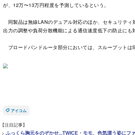
が、12万〜13万円程度を予測しているという。
同製品は無線LANのデュアル対応のほか、セキュリティ対策も
出力の調整や負荷分散機能による通信速度低下の防止にも
ブロードバンドルータ部分においては、スループットはSmar
アイコム
【注目記事】
>
ふっくら胸元をのぞかせ...TWICE・モモ、色気漂う姿に