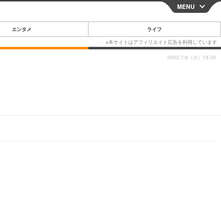
MENU
CLOSE
エンタメ
ライフ
2003.7.8（火）18:30
スマートフォン
ガジェット・ツール
その他
映画・ドラマ
韓国・芸能
グルメ
スポーツ
ショッピング
ブログ
その他