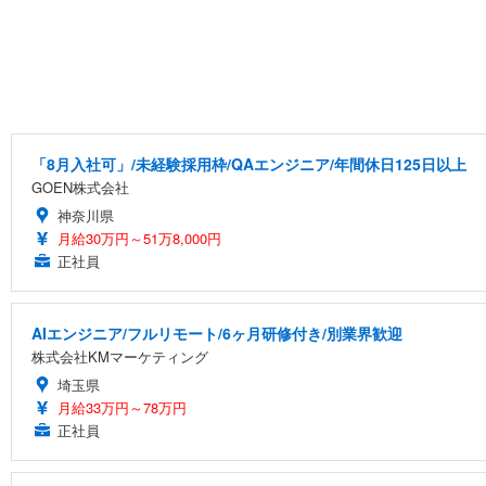
SIHOO B100 オフィスチェア／デスクチェア メッシュ
EIZO ビジネス向けプレミアムモニター | FlexScan EV2740
Amazonベーシック ペットシーツ 厚型 ワイド 42枚x2袋
￥27,999
￥109,572
￥3,234
「8月入社可」/未経験採用枠/QAエンジニア/年間休日125日以上
GOEN株式会社
Sezlife オフィスチェア デスクチェア 疲れない テレ
【純正品】27"ゲーミングモニター DualSense 充電フック
ネオ・ルーライフ ネオ・オムツ L 中型犬用 26枚入り 単
神奈川県
ション PCチェア 通気性メッシュ ゲーミング/勉強/事務用
￥49,979
￥1,800
月給30万円～51万8,000円
￥7,680
正社員
Sezlife オフィスチェア デスクチェア 疲れない テレ
AIエンジニア/フルリモート/6ヶ月研修付き/別業界歓迎
【整備済み品】Dell E2724HS 27インチ 液晶モニター フルH
Smart Basic(スマートベーシック) 【Amazon.co.jp
ション PCチェア 通気性メッシュ ゲーミング/勉強/事務用
株式会社KMマーケティング
￥15,800
￥3,670
￥7,680
埼玉県
月給33万円～78万円
正社員
ANDWINT オフィスチェア デスクチェア 肘なし メッシュ
【MiniLED/24.5inch/280Hz/FHD】GRAPHT THE 
アイリスオーヤマ ペットシーツ 超厚型 お徳用 レギュラー 20
勤務 ブラック