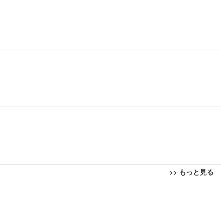
>> もっと見る
回転 座面昇降 強化ナイロン樹脂ベース 通気性メッシュ 在宅ワーク H-WY01