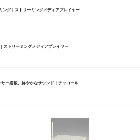
高画質ストリーミング | ストリーミングメディアプレイヤー
うな4K体験 | ストリーミングメディアプレイヤー
lexa、センサー搭載、鮮やかなサウンド｜チャコール
 跳ね上げ式アームレスト コンパクト 約105度ロッキング pc 事務椅子 360度
X-WT | 31.5型4K UHD・USB Type-C・ホワイト
い捨て 無香料 ホワイト 300枚