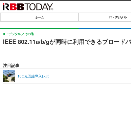
ホーム
IT・デジタル
ホーム
IT・デジタル
IT・デジタル
その他
IEEE 802.11a/b/gが同時に利用できるブロ
IT・デジタルTOP
SPEED TEST
ネタ
エンタメ
注目記事
ショッピング
エンタメTOP
ライフ
10G光回線導入レポ
韓流・K-POP
ライフTOP
リリース一覧
音楽
ペット
プッシュ通知の停止方法
グラビア
その他
ショッピング