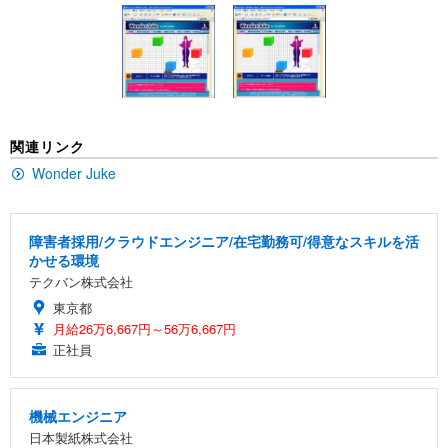
[EdoErgo] オフィスチェア 椅子 テレワーク 疲れな
EIZO ビジネス向けプレミアムモニター | FlexScan
Amazonベーシック ペットシーツ 薄型 レギュラー 1
い 跳ね上げ式アームレスト コンパクト 約105度ロッ
EV3240X-WT | 31.5型4K UHD・USB Type-C・ホワ
回使い捨て 無香料 ホワイト 300枚
キング pc 事務椅子 360度回転 座面昇降 強化ナイロ
イト
ン樹脂ベース 通気性メッシュ 在宅ワーク H-WY01
￥3,373
￥5,699
￥105,595
(黒網+黒枠+黒足)
EIZO ビジネス向けプレミアムモニター | FlexScan
SIHOO B100 オフィスチェア／デスクチェア メッシ
Amazonベーシック ペットシーツ 厚型 ワイド 42枚
関連リンク
EV2740X-WT | 27.0型4K UHD・USB Type-C・ホワ
ュチェア 人間工学 疲れない ブラック
x2袋(84枚) ホワイト(吸収面:ライトブルー)
イト
Wonder Juke
￥27,999
￥3,234
￥109,572
障害者採用/クラウドエンジニア/在宅勤務可/得意なスキルを活
Sezlife オフィスチェア デスクチェア 疲れない テレ
【純正品】27"ゲーミングモニター DualSense 充電
ネオ・ルーライフ ネオ・オムツ L 中型犬用 26枚入
かせる環境
ワーク チェア 強化バックレスト 30度ロッキング機
フック付き（CFI-ZDM1J）
り 単品
テクバン株式会社
能 人間工学 椅子 腰サポート 90度跳ね上げ式アーム
レスト 3Dヘッドレスト ハンガー付き 高反発クッシ
￥49,979
￥1,800
東京都
￥7,680
ョン PCチェア 通気性メッシュ ゲーミング/勉強/事
月給26万6,667円～56万6,667円
務用 おしゃれ パソコンチェア (ブラック)
正社員
Sezlife オフィスチェア デスクチェア 疲れない テレ
【整備済み品】Dell E2724HS 27インチ 液晶モニタ
Smart Basic(スマートベーシック) 【Amazon.co.jp
ワーク チェア 強化バックレスト 30度ロッキング機
ー フルHD（1920×1080）VA 非光沢 HDMI/DisplayP
限定】 Smart Basic アイリスオーヤマ ペットシーツ
能 人間工学 椅子 腰サポート 90度跳ね上げ式アーム
ort/VGA スピーカー内蔵 高さ調整 スイベル VESA対
超厚型 お徳用 ワイド 100枚入 (x 1) (ケース販売)
機械エンジニア
レスト 3Dヘッドレスト ハンガー付き 高反発クッシ
応 ComfortView ビジネス向け
￥7,680
￥15,800
￥3,670
日本製紙株式会社
ョン PCチェア 通気性メッシュ ゲーミング/勉強/事