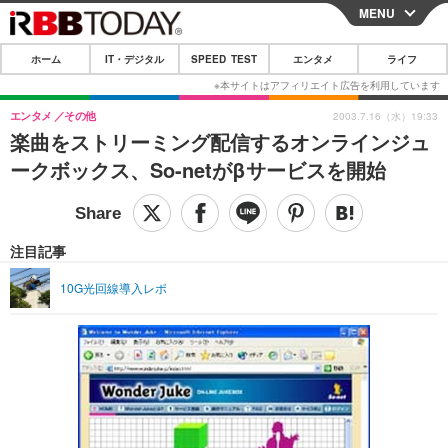
MENU
CLOSE
ホーム
IT・デジタル
SPEED TEST
エンタメ
ライフ
ホーム
IT・デジタル
エンタメ
その他
2003.7.16（水）19:33
楽曲をストリーミング配信するオンラインジュ
IT・デジタルTOP
スマートフォン
SPEED TEST
ークボックス、So-netがβサービスを開始
ネタ
ガジェット・ツール
エンタメ
ショッピング
その他
エンタメTOP
映画・ドラマ
ライフ
注目記事
韓流・K-POP
韓国・芸能
ライフTOP
グルメ
リリース一覧
10G光回線導入レポ
音楽
スポーツ
ペット
ショッピング
プッシュ通知の停止方法
グラビア
ブログ
その他
ショッピング
その他