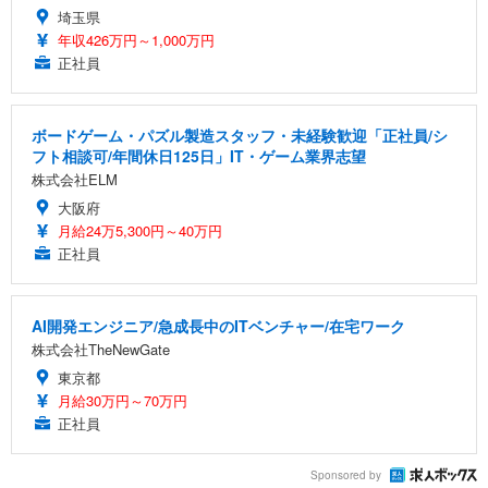
務用 おしゃれ パソコンチェア (ホワイト)
埼玉県
ANDWINT オフィスチェア デスクチェア 肘なし メ
【MiniLED/24.5inch/280Hz/FHD】GRAPHT THE S
年収426万円～1,000万円
アイリスオーヤマ ペットシーツ 超厚型 お徳用 レギ
ッシュ 通気性 ランバーサポート付き 腰サポート ガ
HOOTER Gaming Monitor 24” Essential ゲーミン
正社員
ュラー 200枚入【Amazon.co.jp限定】
ス圧無段階昇降 360度回転 キャスター付き コンパク
グモニター QD 24.5インチ 1ms FHD 量子ドット 残
ト 幅52×奥行58.5×高さ84～96cm テレワーク 在宅
像低減 (3年保証 | 輝点保証 | 日本メーカー)
￥3,731
￥4,139
￥34,980
勤務 ブラック
ボードゲーム・パズル製造スタッフ・未経験歓迎「正社員/シ
フト相談可/年間休日125日」IT・ゲーム業界志望
株式会社ELM
大阪府
月給24万5,300円～40万円
正社員
AI開発エンジニア/急成長中のITベンチャー/在宅ワーク
株式会社TheNewGate
東京都
月給30万円～70万円
正社員
Sponsored by