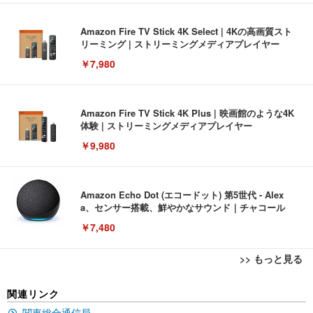
Amazon Fire TV Stick 4K Select | 4Kの高画質スト
リーミング | ストリーミングメディアプレイヤー
￥7,980
Amazon Fire TV Stick 4K Plus | 映画館のような4K
体験 | ストリーミングメディアプレイヤー
￥9,980
Amazon Echo Dot (エコードット) 第5世代 - Alex
a、センサー搭載、鮮やかなサウンド｜チャコール
￥7,480
>> もっと見る
[EdoErgo] オフィスチェア 椅子 テレワーク 疲れな
EIZO ビジネス向けプレミアムモニター | FlexScan
Amazonベーシック ペットシーツ 薄型 レギュラー 1
関連リンク
い 跳ね上げ式アームレスト コンパクト 約105度ロッ
EV3240X-WT | 31.5型4K UHD・USB Type-C・ホワ
回使い捨て 無香料 ホワイト 300枚
キング pc 事務椅子 360度回転 座面昇降 強化ナイロ
イト
関東総合通信局