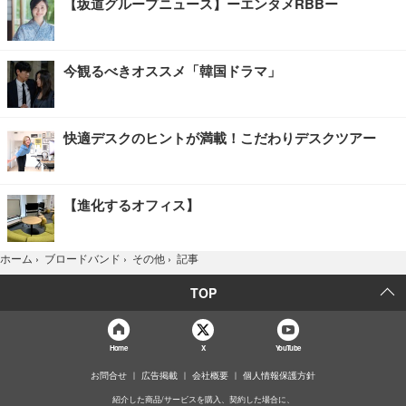
【坂道グループニュース】ーエンタメRBBー
今観るべきオススメ「韓国ドラマ」
快適デスクのヒントが満載！こだわりデスクツアー
【進化するオフィス】
記事
ホーム
›
ブロードバンド
›
その他
›
TOP
Home
X
YouTube
お問合せ
広告掲載
会社概要
個人情報保護方針
紹介した商品/サービスを購入、契約した場合に、