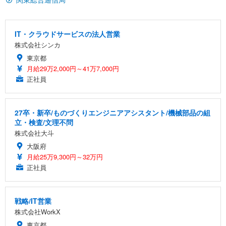
ン樹脂ベース 通気性メッシュ 在宅ワーク H-WY01
￥3,373
￥5,699
￥105,595
(黒網+黒枠+黒足)
IT・クラウドサービスの法人営業
EIZO ビジネス向けプレミアムモニター | FlexScan
SIHOO B100 オフィスチェア／デスクチェア メッシ
Amazonベーシック ペットシーツ 厚型 ワイド 42枚
株式会社シンカ
EV2740X-WT | 27.0型4K UHD・USB Type-C・ホワ
ュチェア 人間工学 疲れない ブラック
x2袋(84枚) ホワイト(吸収面:ライトブルー)
東京都
イト
￥27,999
￥3,234
月給29万2,000円～41万7,000円
￥109,572
正社員
Sezlife オフィスチェア デスクチェア 疲れない テレ
【純正品】27"ゲーミングモニター DualSense 充電
ネオ・ルーライフ ネオ・オムツ L 中型犬用 26枚入
ワーク チェア 強化バックレスト 30度ロッキング機
27卒・新卒/ものづくりエンジニアアシスタント/機械部品の組
フック付き（CFI-ZDM1J）
り 単品
能 人間工学 椅子 腰サポート 90度跳ね上げ式アーム
立・検査/文理不問
レスト 3Dヘッドレスト ハンガー付き 高反発クッシ
￥49,979
￥1,800
￥7,680
株式会社大斗
ョン PCチェア 通気性メッシュ ゲーミング/勉強/事
務用 おしゃれ パソコンチェア (ブラック)
大阪府
月給25万9,300円～32万円
Sezlife オフィスチェア デスクチェア 疲れない テレ
【整備済み品】Dell E2724HS 27インチ 液晶モニタ
Smart Basic(スマートベーシック) 【Amazon.co.jp
ワーク チェア 強化バックレスト 30度ロッキング機
ー フルHD（1920×1080）VA 非光沢 HDMI/DisplayP
限定】 Smart Basic アイリスオーヤマ ペットシーツ
正社員
能 人間工学 椅子 腰サポート 90度跳ね上げ式アーム
ort/VGA スピーカー内蔵 高さ調整 スイベル VESA対
超厚型 お徳用 ワイド 100枚入 (x 1) (ケース販売)
レスト 3Dヘッドレスト ハンガー付き 高反発クッシ
応 ComfortView ビジネス向け
￥7,680
￥15,800
￥3,670
ョン PCチェア 通気性メッシュ ゲーミング/勉強/事
戦略/IT営業
務用 おしゃれ パソコンチェア (ホワイト)
株式会社WorkX
ANDWINT オフィスチェア デスクチェア 肘なし メ
【MiniLED/24.5inch/280Hz/FHD】GRAPHT THE S
アイリスオーヤマ ペットシーツ 超厚型 お徳用 レギ
東京都