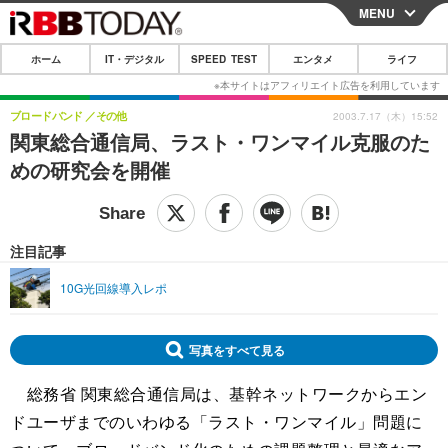
MENU
CLOSE
ホーム
IT・デジタル
SPEED TEST
エンタメ
ライフ
ホーム
IT・デジタル
ブロードバンド
その他
2003.7.17（木）15:52
関東総合通信局、ラスト・ワンマイル克服のた
IT・デジタルTOP
スマートフォン
SPEED TEST
めの研究会を開催
ネタ
ガジェット・ツール
エンタメ
ショッピング
その他
エンタメTOP
映画・ドラマ
ライフ
注目記事
韓流・K-POP
韓国・芸能
ライフTOP
グルメ
リリース一覧
10G光回線導入レポ
音楽
スポーツ
ペット
ショッピング
プッシュ通知の停止方法
グラビア
ブログ
写真をすべて見る
その他
総務省 関東総合通信局は、基幹ネットワークからエン
ショッピング
その他
ドユーザまでのいわゆる「ラスト・ワンマイル」問題に