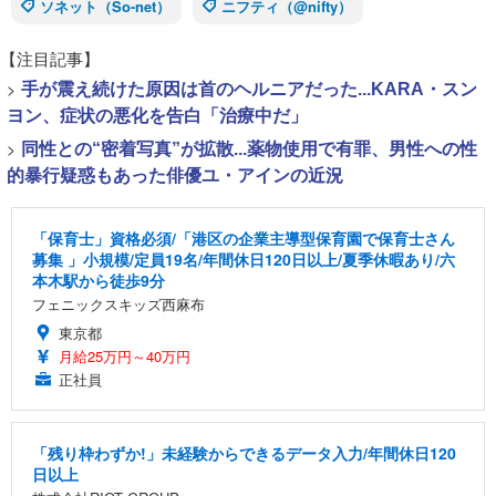
ソネット（So-net）
ニフティ（@nifty）
【注目記事】
>
手が震え続けた原因は首のヘルニアだった...KARA・スン
ヨン、症状の悪化を告白「治療中だ」
>
同性との“密着写真”が拡散...薬物使用で有罪、男性への性
的暴行疑惑もあった俳優ユ・アインの近況
「保育士」資格必須/「港区の企業主導型保育園で保育士さん
募集 」小規模/定員19名/年間休日120日以上/夏季休暇あり/六
本木駅から徒歩9分
フェニックスキッズ西麻布
東京都
月給25万円～40万円
正社員
「残り枠わずか!」未経験からできるデータ入力/年間休日120
日以上