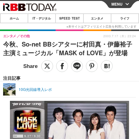
MENU
CLOSE
ホーム
IT・デジタル
SPEED TEST
エンタメ
ライフ
ホーム
IT・デジタル
エンタメ
その他
2003.7.17（木）23:24
今秋、So-net BBシアターに村田真・伊藤裕子
IT・デジタルTOP
スマートフォン
SPEED TEST
主演ミュージカル「MASK of LOVE」が登場
ネタ
ガジェット・ツール
エンタメ
ショッピング
その他
エンタメTOP
映画・ドラマ
ライフ
注目記事
韓流・K-POP
韓国・芸能
ライフTOP
グルメ
リリース一覧
10G光回線導入レポ
音楽
スポーツ
ペット
ショッピング
プッシュ通知の停止方法
グラビア
ブログ
その他
ショッピング
その他