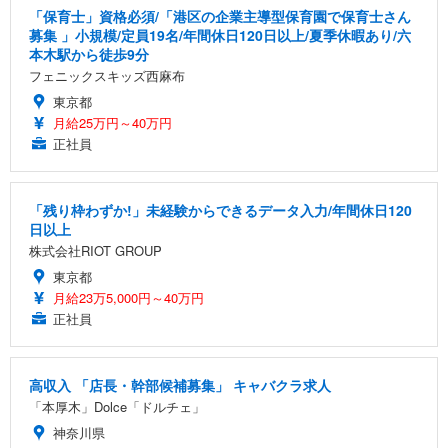
務用 おしゃれ パソコンチェア (ブラック)
「保育士」資格必須/「港区の企業主導型保育園で保育士さん
募集 」小規模/定員19名/年間休日120日以上/夏季休暇あり/六
Sezlife オフィスチェア デスクチェア 疲れない テレ
【整備済み品】Dell E2724HS 27インチ 液晶モニタ
Smart Basic(スマートベーシック) 【Amazon.co.jp
本木駅から徒歩9分
ワーク チェア 強化バックレスト 30度ロッキング機
ー フルHD（1920×1080）VA 非光沢 HDMI/DisplayP
限定】 Smart Basic アイリスオーヤマ ペットシーツ
能 人間工学 椅子 腰サポート 90度跳ね上げ式アーム
ort/VGA スピーカー内蔵 高さ調整 スイベル VESA対
超厚型 お徳用 ワイド 100枚入 (x 1) (ケース販売)
フェニックスキッズ西麻布
レスト 3Dヘッドレスト ハンガー付き 高反発クッシ
応 ComfortView ビジネス向け
￥7,680
￥15,800
￥3,670
東京都
ョン PCチェア 通気性メッシュ ゲーミング/勉強/事
月給25万円～40万円
務用 おしゃれ パソコンチェア (ホワイト)
正社員
ANDWINT オフィスチェア デスクチェア 肘なし メ
【MiniLED/24.5inch/280Hz/FHD】GRAPHT THE S
アイリスオーヤマ ペットシーツ 超厚型 お徳用 レギ
ッシュ 通気性 ランバーサポート付き 腰サポート ガ
HOOTER Gaming Monitor 24” Essential ゲーミン
ュラー 200枚入【Amazon.co.jp限定】
ス圧無段階昇降 360度回転 キャスター付き コンパク
グモニター QD 24.5インチ 1ms FHD 量子ドット 残
ト 幅52×奥行58.5×高さ84～96cm テレワーク 在宅
像低減 (3年保証 | 輝点保証 | 日本メーカー)
￥3,731
「残り枠わずか!」未経験からできるデータ入力/年間休日120
￥4,139
￥34,980
勤務 ブラック
日以上
株式会社RIOT GROUP
東京都
月給23万5,000円～40万円
正社員
高収入 「店長・幹部候補募集」 キャバクラ求人
「本厚木」Dolce「ドルチェ」
神奈川県