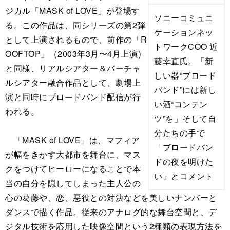
ジカル「MASK of LOVE」が登場す
ソニーコミュニ
る。この作品は、同シリーズの第2弾
ケーションネッ
として上演されるもので、前作の「R
トワークCOO 近
OOFTOP」（2003年3月〜4月上演）
藤幸直氏。「新
と同様、リアルシアター＆バーチャ
しい器“ブロード
ルシアター融合作品として、劇場上
バンド”には新し
演と同時にブロードバンド配信が行
い酒“コンテン
われる。
ツ”を」そして自
分たちの手で
「MASK of LOVE」は、マフィア
「ブロードバン
が幅をきかす大都市を舞台に、マス
ドの夜を明けた
クをつけてヒーローになることで本
い」とコメント
当の自分を隠してしまった主人公の
心の葛藤や、恋、悪役との対決などを美しいナンバーと
ダンスで描く作品。従来のアナログ的な舞台空間と、デ
ジタル技術を応用した映像空間という2種類の表現方法を