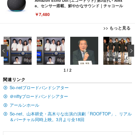
Amazon Echo Dot (エコードット) 第5世代 - Alex
a、センサー搭載、鮮やかなサウンド｜チャコール
￥7,480
>> もっと見る
[EdoErgo] オフィスチェア 椅子 テレワーク 疲れな
EIZO ビジネス向けプレミアムモニター | FlexScan
Amazonベーシック ペットシーツ 薄型 レギュラー 1
い 跳ね上げ式アームレスト コンパクト 約105度ロッ
EV3240X-WT | 31.5型4K UHD・USB Type-C・ホワ
‹
回使い捨て 無香料 ホワイト 300枚
キング pc 事務椅子 360度回転 座面昇降 強化ナイロ
イト
ン樹脂ベース 通気性メッシュ 在宅ワーク H-WY01
￥3,373
￥5,699
￥105,595
(黒網+黒枠+黒足)
1
/
2
EIZO ビジネス向けプレミアムモニター | FlexScan
SIHOO B100 オフィスチェア／デスクチェア メッシ
Amazonベーシック ペットシーツ 厚型 ワイド 42枚
関連リンク
EV2740X-WT | 27.0型4K UHD・USB Type-C・ホワ
ュチェア 人間工学 疲れない ブラック
x2袋(84枚) ホワイト(吸収面:ライトブルー)
イト
So-netブロードバンドシアター
￥27,999
￥3,234
￥109,572
＠niftyブロードバンドシアター
アールンホール
Sezlife オフィスチェア デスクチェア 疲れない テレ
【純正品】27"ゲーミングモニター DualSense 充電
ネオ・ルーライフ ネオ・オムツ L 中型犬用 26枚入
So-net、山本耕史・高木りな出演の演劇「ROOFTOP」、リアル
ワーク チェア 強化バックレスト 30度ロッキング機
フック付き（CFI-ZDM1J）
り 単品
＆バーチャル同時上映。3月より全18回
能 人間工学 椅子 腰サポート 90度跳ね上げ式アーム
レスト 3Dヘッドレスト ハンガー付き 高反発クッシ
￥49,979
￥1,800
￥7,680
ョン PCチェア 通気性メッシュ ゲーミング/勉強/事