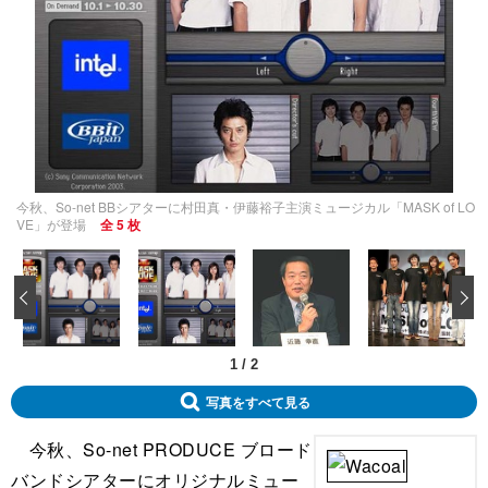
今秋、So-net BBシアターに村田真・伊藤裕子主演ミュージカル「MASK of LO
VE」が登場
全 5 枚
‹
1
/
2
写真をすべて見る
今秋、So-net PRODUCE ブロード
バンドシアターにオリジナルミュー