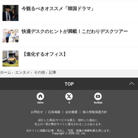
今観るべきオススメ「韓国ドラマ」
快適デスクのヒントが満載！こだわりデスクツアー
【進化するオフィス】
記事
ホーム
›
エンタメ
›
その他
›
TOP
Home
X
YouTube
お問合せ
広告掲載
会社概要
個人情報保護方針
紹介した商品/サービスを購入、契約した場合に、
売上の一部が弊社サイトに還元されることがあります。
当サイトに掲載の記事・見出し・写真・画像の無断転載を禁じます。
Copyright © 2026 IID, Inc.