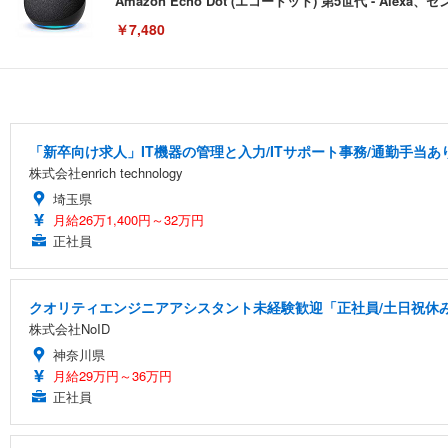
Amazon Echo Dot (エコードット) 第5世代 - A
￥7,480
[EdoErgo] オフィスチェア 椅子 テレワーク 疲れない
EIZO ビジネス向けプレミアムモニター | FlexScan EV3240
Amazonベーシック ペットシーツ 薄型 レギュラー 1回使
(黒網+黒枠+黒足)
「新卒向け求人」IT機器の管理と入力/ITサポート事務/通勤手当あ
￥105,595
￥3,373
株式会社enrich technology
￥5,699
埼玉県
月給26万1,400円～32万円
正社員
SIHOO B100 オフィスチェア／デスクチェア メッシュ
EIZO ビジネス向けプレミアムモニター | FlexScan EV2740
Amazonベーシック ペットシーツ 厚型 ワイド 42枚x2袋
￥27,999
￥109,572
￥3,234
クオリティエンジニアアシスタント未経験歓迎「正社員/土日祝休み/
株式会社NoID
神奈川県
Sezlife オフィスチェア デスクチェア 疲れない テレ
【純正品】27"ゲーミングモニター DualSense 充電フック
ネオ・ルーライフ ネオ・オムツ L 中型犬用 26枚入り 単
月給29万円～36万円
ション PCチェア 通気性メッシュ ゲーミング/勉強/事務用
正社員
￥49,979
￥1,800
￥7,680