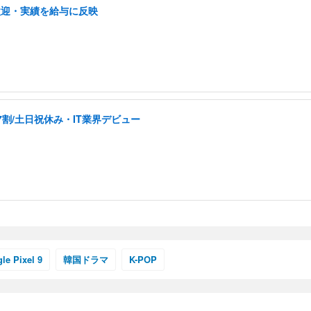
歓迎・実績を給与に反映
ワーク チェア 強化バックレスト 30度ロッキング機能 人間工学 椅子 腰サポー
D（1920×1080）VA 非光沢 HDMI/DisplayPort/VGA スピーカー内蔵 
限定】 Smart Basic アイリスオーヤマ ペットシーツ 超厚型 お徳用 ワイド 100枚入 
 おしゃれ パソコンチェア (ホワイト)
 通気性 ランバーサポート付き 腰サポート ガス圧無段階昇降 360度回転 キャス
SHOOTER Gaming Monitor 24” Essential ゲーミングモニター QD 24.5
0枚入【Amazon.co.jp限定】
割/土日祝休み・IT業界デビュー
le Pixel 9
韓国ドラマ
K-POP