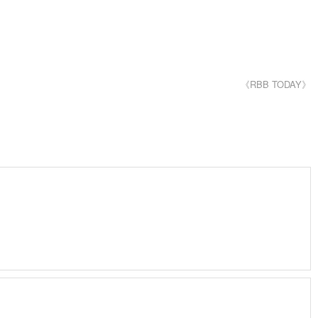
《RBB TODAY》