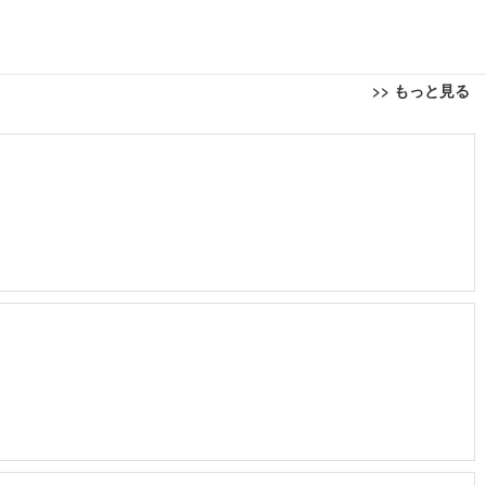
>> もっと見る
回転 座面昇降 強化ナイロン樹脂ベース 通気性メッシュ 在宅ワーク H-WY01
ト 90度跳ね上げ式アームレスト 3Dヘッドレスト ハンガー付き 高反発クッ