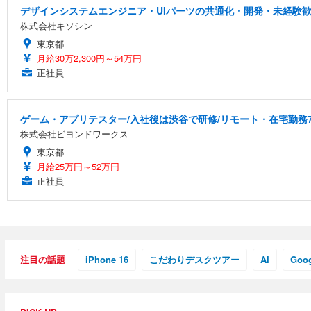
デザインシステムエンジニア・UIパーツの共通化・開発・未経験
Sezlife オフィスチェア デスクチェア 疲れない テレ
株式会社キソシン
【整備済み品】Dell E2724HS 27インチ 液晶モニター フルH
Smart Basic(スマートベーシック) 【Amazon.co.jp
ション PCチェア 通気性メッシュ ゲーミング/勉強/事務用
東京都
￥15,800
￥3,670
￥7,680
月給30万2,300円～54万円
正社員
ANDWINT オフィスチェア デスクチェア 肘なし メッシュ
【MiniLED/24.5inch/280Hz/FHD】GRAPHT THE 
アイリスオーヤマ ペットシーツ 超厚型 お徳用 レギュラー 20
勤務 ブラック
ゲーム・アプリテスター/入社後は渋谷で研修/リモート・在宅勤務7
￥34,980
￥3,731
株式会社ビヨンドワークス
￥4,139
東京都
月給25万円～52万円
正社員
注目の話題
iPhone 16
こだわりデスクツアー
AI
Goog