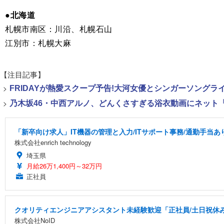
●北海道
札幌市南区：川沿、札幌石山
江別市：札幌大麻
【注目記事】
>
FRIDAYが熱愛スクープ予告!大河女優とシンガーソング
>
乃木坂46・中西アルノ、どんくさすぎる浴衣動画にネット「
「新卒向け求人」IT機器の管理と入力/ITサポート事務/通勤手当あ
株式会社enrich technology
埼玉県
月給26万1,400円～32万円
正社員
クオリティエンジニアアシスタント未経験歓迎「正社員/土日祝休み/
株式会社NoID