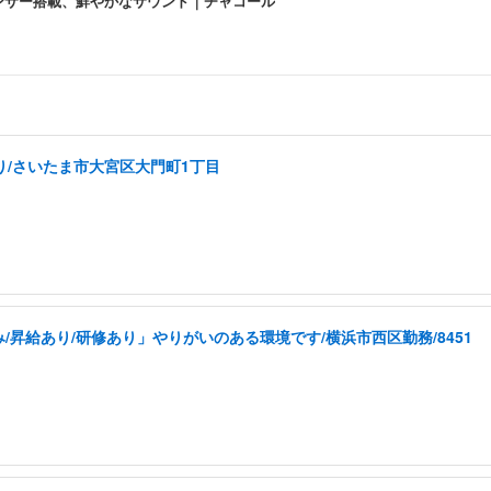
lexa、センサー搭載、鮮やかなサウンド｜チャコール
 跳ね上げ式アームレスト コンパクト 約105度ロッキング pc 事務椅子 360度
X-WT | 31.5型4K UHD・USB Type-C・ホワイト
い捨て 無香料 ホワイト 300枚
り/さいたま市大宮区大門町1丁目
チェア 人間工学 疲れない ブラック
X-WT | 27.0型4K UHD・USB Type-C・ホワイト
(84枚) ホワイト(吸収面:ライトブルー)
昇給あり/研修あり」やりがいのある環境です/横浜市西区勤務/8451
ワーク チェア 強化バックレスト 30度ロッキング機能 人間工学 椅子 腰サポー
付き（CFI-ZDM1J）
品
 おしゃれ パソコンチェア (ブラック)