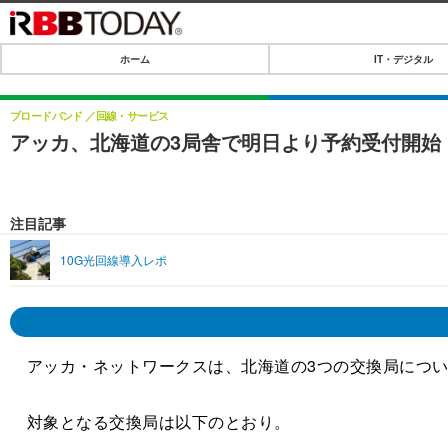
ホーム
IT・デジタル
ホーム
IT・デジタル
ブロードバンド
回線・サービス
アッカ、北海道の3局舎で明日より予約受付開始
IT・デジタルTOP
SPEED TEST
ネタ
エンタメ
注目記事
ショッピング
エンタメTOP
ライフ
10G光回線導入レポ
韓流・K-POP
ライフTOP
リリース一覧
音楽
ペット
プッシュ通知の停止方法
グラビア
その他
アッカ・ネットワークスは、北海道の3つの交換局につい
ショッピング
対象となる交換局は以下のとおり。