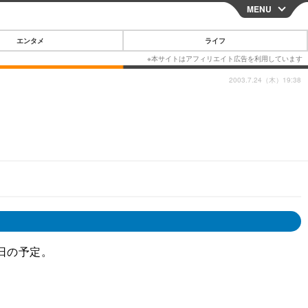
MENU
CLOSE
エンタメ
ライフ
2003.7.24（木）19:38
スマートフォン
ガジェット・ツール
その他
映画・ドラマ
韓国・芸能
グルメ
スポーツ
ショッピング
ブログ
日の予定。
その他