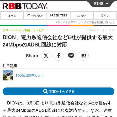
MENU
CLOSE
ホーム
IT・デジタル
SPEED TEST
エンタメ
ライフ
ホーム
IT・デジタル
ブロードバンド
回線・サービス
2003.7.30（水）15:22
DION、電力系通信会社など5社が提供する最大
IT・デジタルTOP
スマートフォン
SPEED TEST
24MbpsのADSL回線に対応
ネタ
ガジェット・ツール
エンタメ
ショッピング
その他
エンタメTOP
映画・ドラマ
ライフ
注目記事
韓流・K-POP
韓国・芸能
ライフTOP
グルメ
リリース一覧
10G光回線導入レポ
音楽
スポーツ
ペット
ショッピング
プッシュ通知の停止方法
グラビア
ブログ
写真をすべて見る
その他
DIONは、8月8日より電力系通信会社など5社が提供す
ショッピング
その他
る最大24MbpsのADSL回線に順次対応する。なお、速度