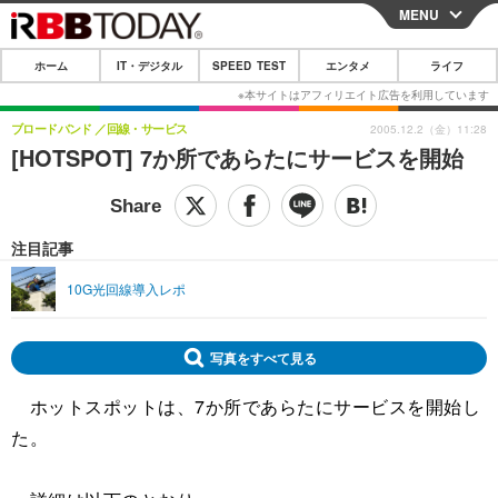
MENU
CLOSE
ホーム
IT・デジタル
SPEED TEST
エンタメ
ライフ
ホーム
IT・デジタル
ブロードバンド
回線・サービス
2005.12.2（金）11:28
[HOTSPOT] 7か所であらたにサービスを開始
IT・デジタルTOP
スマートフォン
SPEED TEST
ネタ
ガジェット・ツール
エンタメ
注目記事
ショッピング
その他
エンタメTOP
映画・ドラマ
ライフ
10G光回線導入レポ
韓流・K-POP
韓国・芸能
ライフTOP
グルメ
リリース一覧
音楽
スポーツ
ペット
ショッピング
プッシュ通知の停止方法
写真をすべて見る
グラビア
ブログ
その他
ホットスポットは、7か所であらたにサービスを開始し
た。
ショッピング
その他