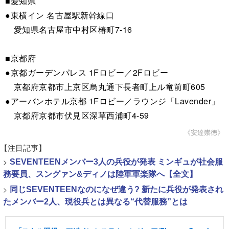
■愛知県
●東横イン 名古屋駅新幹線口
愛知県名古屋市中村区椿町7-16
■京都府
●京都ガーデンパレス 1Fロビー／2Fロビー
京都府京都市上京区烏丸通下長者町上ル竜前町605
●アーバンホテル京都 1Fロビー／ラウンジ「Lavender」
京都府京都市伏見区深草西浦町4-59
《安達崇徳》
【注目記事】
>
SEVENTEENメンバー3人の兵役が発表 ミンギュが社会服
務要員、スングァン&ディノは陸軍軍楽隊へ【全文】
>
同じSEVENTEENなのになぜ違う? 新たに兵役が発表され
たメンバー2人、現役兵とは異なる“代替服務”とは