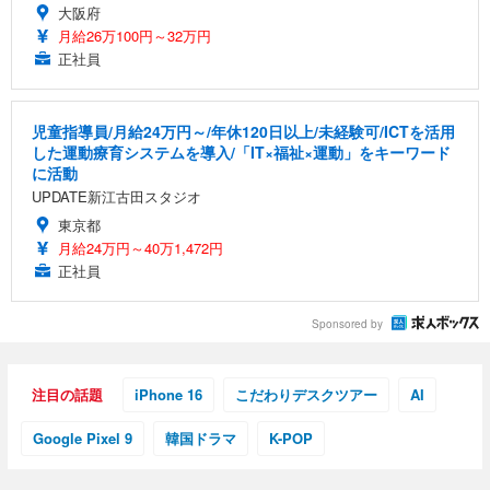
務用 おしゃれ パソコンチェア (ホワイト)
大阪府
月給26万100円～32万円
ANDWINT オフィスチェア デスクチェア 肘なし メ
【MiniLED/24.5inch/280Hz/FHD】GRAPHT THE S
アイリスオーヤマ ペットシーツ 超厚型 お徳用 レギ
ッシュ 通気性 ランバーサポート付き 腰サポート ガ
HOOTER Gaming Monitor 24” Essential ゲーミン
正社員
ュラー 200枚入【Amazon.co.jp限定】
ス圧無段階昇降 360度回転 キャスター付き コンパク
グモニター QD 24.5インチ 1ms FHD 量子ドット 残
ト 幅52×奥行58.5×高さ84～96cm テレワーク 在宅
像低減 (3年保証 | 輝点保証 | 日本メーカー)
￥3,731
￥4,139
￥34,980
勤務 ブラック
児童指導員/月給24万円～/年休120日以上/未経験可/ICTを活用
した運動療育システムを導入/「IT×福祉×運動」をキーワード
に活動
UPDATE新江古田スタジオ
東京都
月給24万円～40万1,472円
正社員
Sponsored by
注目の話題
iPhone 16
こだわりデスクツアー
AI
Google Pixel 9
韓国ドラマ
K-POP