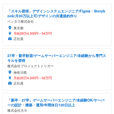
[EdoErgo] オフィスチェア 椅子 テレワーク 疲れな
EIZO ビジネス向けプレミアムモニター | FlexScan
Amazonベーシック ペットシーツ 薄型 レギュラー 1
い 跳ね上げ式アームレスト コンパクト 約105度ロッ
EV3240X-WT | 31.5型4K UHD・USB Type-C・ホワ
回使い捨て 無香料 ホワイト 300枚
「スキル習得」デザインシステムエンジニア/Figma・Storyb
キング pc 事務椅子 360度回転 座面昇降 強化ナイロ
イト
ook/月30万以上可/デザインの共通規約作り
ン樹脂ベース 通気性メッシュ 在宅ワーク H-WY01
￥3,373
￥5,699
￥105,595
ベンタス株式会社
(黒網+黒枠+黒足)
東京都
月給29万4,500円～54万円
EIZO ビジネス向けプレミアムモニター | FlexScan
SIHOO B100 オフィスチェア／デスクチェア メッシ
Amazonベーシック ペットシーツ 厚型 ワイド 42枚
EV2740X-WT | 27.0型4K UHD・USB Type-C・ホワ
正社員
ュチェア 人間工学 疲れない ブラック
x2袋(84枚) ホワイト(吸収面:ライトブルー)
イト
￥27,999
￥3,234
￥109,572
27卒・新卒歓迎/ゲームサーバーエンジニア/未経験から専門ス
キルを習得
Sezlife オフィスチェア デスクチェア 疲れない テレ
【純正品】27"ゲーミングモニター DualSense 充電
ネオ・ルーライフ ネオ・オムツ L 中型犬用 26枚入
株式会社プロジェクトトリガー
ワーク チェア 強化バックレスト 30度ロッキング機
フック付き（CFI-ZDM1J）
り 単品
神奈川県
能 人間工学 椅子 腰サポート 90度跳ね上げ式アーム
レスト 3Dヘッドレスト ハンガー付き 高反発クッシ
￥49,979
￥1,800
月給25万4,300円～32万円
￥7,680
ョン PCチェア 通気性メッシュ ゲーミング/勉強/事
正社員
務用 おしゃれ パソコンチェア (ブラック)
Sezlife オフィスチェア デスクチェア 疲れない テレ
【整備済み品】Dell E2724HS 27インチ 液晶モニタ
Smart Basic(スマートベーシック) 【Amazon.co.jp
ワーク チェア 強化バックレスト 30度ロッキング機
ー フルHD（1920×1080）VA 非光沢 HDMI/DisplayP
限定】 Smart Basic アイリスオーヤマ ペットシーツ
「新卒・27卒」ゲームサーバーエンジニア/未経験OK/サーバ
能 人間工学 椅子 腰サポート 90度跳ね上げ式アーム
ort/VGA スピーカー内蔵 高さ調整 スイベル VESA対
超厚型 お徳用 ワイド 100枚入 (x 1) (ケース販売)
ーの設計・構築・運用/年間休日120日以上
レスト 3Dヘッドレスト ハンガー付き 高反発クッシ
応 ComfortView ビジネス向け
￥7,680
￥15,800
￥3,670
株式会社大斗
ョン PCチェア 通気性メッシュ ゲーミング/勉強/事