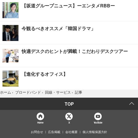
【坂道グループニュース】ーエンタメRBBー
今観るべきオススメ「韓国ドラマ」
快適デスクのヒントが満載！こだわりデスクツアー
【進化するオフィス】
記事
ホーム
›
ブロードバンド
›
回線・サービス
›
TOP
Home
X
YouTube
お問合せ
広告掲載
会社概要
個人情報保護方針