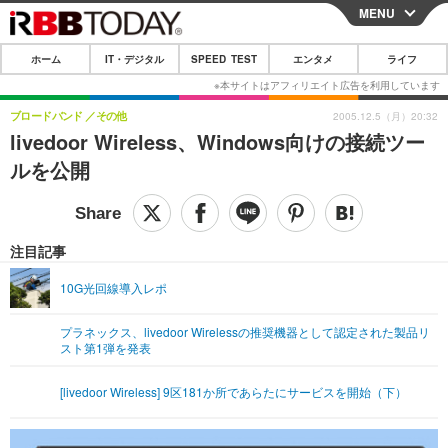
MENU
CLOSE
ホーム
IT・デジタル
SPEED TEST
エンタメ
ライフ
ホーム
IT・デジタル
ブロードバンド
その他
2005.12.5（月）20:32
livedoor Wireless、Windows向けの接続ツー
IT・デジタルTOP
スマートフォン
SPEED TEST
ルを公開
ネタ
ガジェット・ツール
エンタメ
ショッピング
その他
エンタメTOP
映画・ドラマ
ライフ
注目記事
韓流・K-POP
韓国・芸能
ライフTOP
グルメ
リリース一覧
10G光回線導入レポ
音楽
スポーツ
ペット
ショッピング
プッシュ通知の停止方法
プラネックス、livedoor Wirelessの推奨機器として認定された製品リ
スト第1弾を発表
グラビア
ブログ
その他
ショッピング
その他
[livedoor Wireless] 9区181か所であらたにサービスを開始（下）