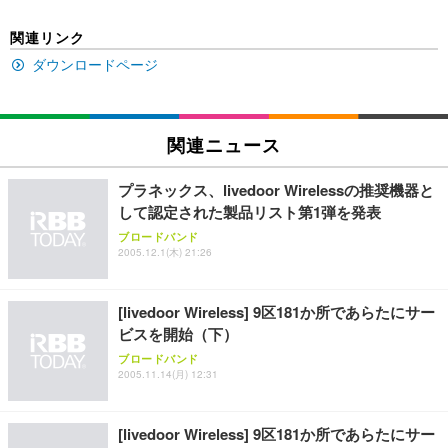
ン樹脂ベース 通気性メッシュ 在宅ワーク H-WY01
￥3,373
￥5,699
￥105,595
(黒網+黒枠+黒足)
関連リンク
ダウンロードページ
EIZO ビジネス向けプレミアムモニター | FlexScan
SIHOO B100 オフィスチェア／デスクチェア メッシ
Amazonベーシック ペットシーツ 厚型 ワイド 42枚
EV2740X-WT | 27.0型4K UHD・USB Type-C・ホワ
ュチェア 人間工学 疲れない ブラック
x2袋(84枚) ホワイト(吸収面:ライトブルー)
イト
￥27,999
￥3,234
￥109,572
関連ニュース
Sezlife オフィスチェア デスクチェア 疲れない テレ
プラネックス、livedoor Wirelessの推奨機器と
【純正品】27"ゲーミングモニター DualSense 充電
ネオ・ルーライフ ネオ・オムツ L 中型犬用 26枚入
ワーク チェア 強化バックレスト 30度ロッキング機
して認定された製品リスト第1弾を発表
フック付き（CFI-ZDM1J）
り 単品
能 人間工学 椅子 腰サポート 90度跳ね上げ式アーム
ブロードバンド
レスト 3Dヘッドレスト ハンガー付き 高反発クッシ
￥49,979
￥1,800
￥7,680
2005.12.1(木) 21:26
ョン PCチェア 通気性メッシュ ゲーミング/勉強/事
務用 おしゃれ パソコンチェア (ブラック)
Sezlife オフィスチェア デスクチェア 疲れない テレ
【整備済み品】Dell E2724HS 27インチ 液晶モニタ
Smart Basic(スマートベーシック) 【Amazon.co.jp
[livedoor Wireless] 9区181か所であらたにサー
ワーク チェア 強化バックレスト 30度ロッキング機
ー フルHD（1920×1080）VA 非光沢 HDMI/DisplayP
限定】 Smart Basic アイリスオーヤマ ペットシーツ
ビスを開始（下）
能 人間工学 椅子 腰サポート 90度跳ね上げ式アーム
ort/VGA スピーカー内蔵 高さ調整 スイベル VESA対
超厚型 お徳用 ワイド 100枚入 (x 1) (ケース販売)
レスト 3Dヘッドレスト ハンガー付き 高反発クッシ
応 ComfortView ビジネス向け
ブロードバンド
￥7,680
￥15,800
￥3,670
ョン PCチェア 通気性メッシュ ゲーミング/勉強/事
2005.11.14(月) 12:31
務用 おしゃれ パソコンチェア (ホワイト)
ANDWINT オフィスチェア デスクチェア 肘なし メ
【MiniLED/24.5inch/280Hz/FHD】GRAPHT THE S
アイリスオーヤマ ペットシーツ 超厚型 お徳用 レギ
[livedoor Wireless] 9区181か所であらたにサー
ッシュ 通気性 ランバーサポート付き 腰サポート ガ
HOOTER Gaming Monitor 24” Essential ゲーミン
ュラー 200枚入【Amazon.co.jp限定】