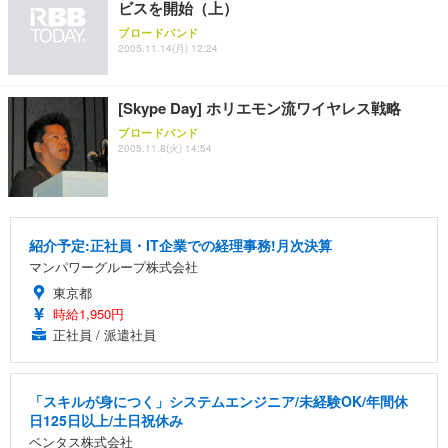
ビスを開始（上）
ス圧無段階昇降 360度回転 キャスター付き コンパク
グモニター QD 24.5インチ 1ms FHD 量子ドット 残
ト 幅52×奥行58.5×高さ84～96cm テレワーク 在宅
像低減 (3年保証 | 輝点保証 | 日本メーカー)
￥3,731
ブロードバンド
￥4,139
￥34,980
勤務 ブラック
2005.11.14(月) 12:24
[Skype Day] ホリエモン流ワイヤレス戦略
ブロードバンド
2005.11.8(火) 14:54
紹介予定:正社員・IT企業での経理事務!月次決算
マンパワーグループ株式会社
東京都
時給1,950円
正社員 / 派遣社員
「スキルが身につく」システムエンジニア/未経験OK/年間休
日125日以上/土日祝休み
ベンタス株式会社