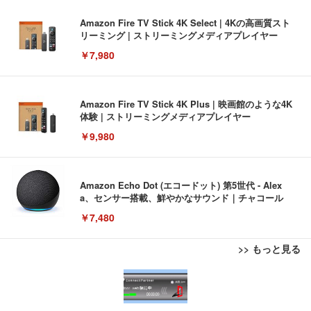
Amazon Fire TV Stick 4K Select | 4Kの高画質スト
リーミング | ストリーミングメディアプレイヤー
￥7,980
Amazon Fire TV Stick 4K Plus | 映画館のような4K
体験 | ストリーミングメディアプレイヤー
￥9,980
Amazon Echo Dot (エコードット) 第5世代 - Alex
a、センサー搭載、鮮やかなサウンド｜チャコール
￥7,480
>> もっと見る
[EdoErgo] オフィスチェア 椅子 テレワーク 疲れな
EIZO ビジネス向けプレミアムモニター | FlexScan
Amazonベーシック ペットシーツ 薄型 レギュラー 1
い 跳ね上げ式アームレスト コンパクト 約105度ロッ
EV3240X-WT | 31.5型4K UHD・USB Type-C・ホワ
回使い捨て 無香料 ホワイト 300枚
キング pc 事務椅子 360度回転 座面昇降 強化ナイロ
イト