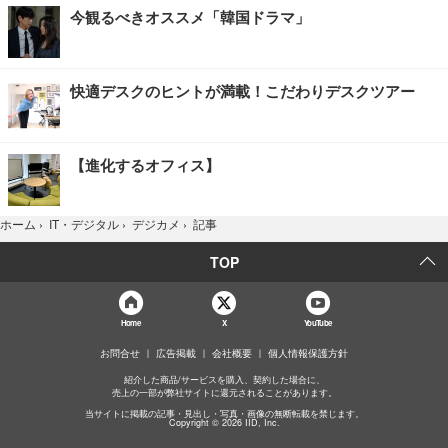
今観るべきオススメ「韓国ドラマ」
快適デスクのヒントが満載！こだわりデスクツアー
【進化するオフィス】
記事
ホーム
›
IT・デジタル
›
デジカメ
›
TOP
Home
X
YouTube
お問合せ
広告掲載
会社概要
個人情報保護方針
紹介した商品/サービスを購入、契約した場合に、
売上の一部が弊社サイトに還元されることがあります。
当サイトに掲載の記事・見出し・写真・画像の無断転載を禁じます。
Copyright © 2026 IID, Inc.