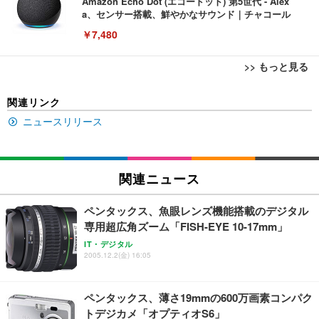
Amazon Echo Dot (エコードット) 第5世代 - Alex
a、センサー搭載、鮮やかなサウンド｜チャコール
￥7,480
>> もっと見る
[EdoErgo] オフィスチェア 椅子 テレワーク 疲れな
EIZO ビジネス向けプレミアムモニター | FlexScan
Amazonベーシック ペットシーツ 薄型 レギュラー 1
関連リンク
い 跳ね上げ式アームレスト コンパクト 約105度ロッ
EV3240X-WT | 31.5型4K UHD・USB Type-C・ホワ
回使い捨て 無香料 ホワイト 300枚
キング pc 事務椅子 360度回転 座面昇降 強化ナイロ
イト
ニュースリリース
ン樹脂ベース 通気性メッシュ 在宅ワーク H-WY01
￥3,373
￥5,699
￥105,595
(黒網+黒枠+黒足)
EIZO ビジネス向けプレミアムモニター | FlexScan
関連ニュース
SIHOO B100 オフィスチェア／デスクチェア メッシ
Amazonベーシック ペットシーツ 厚型 ワイド 42枚
EV2740X-WT | 27.0型4K UHD・USB Type-C・ホワ
ュチェア 人間工学 疲れない ブラック
x2袋(84枚) ホワイト(吸収面:ライトブルー)
イト
ペンタックス、魚眼レンズ機能搭載のデジタル
￥27,999
￥3,234
￥109,572
専用超広角ズーム「FISH-EYE 10-17mm」
IT・デジタル
2005.12.2(金) 16:05
Sezlife オフィスチェア デスクチェア 疲れない テレ
【純正品】27"ゲーミングモニター DualSense 充電
ネオ・ルーライフ ネオ・オムツ L 中型犬用 26枚入
ワーク チェア 強化バックレスト 30度ロッキング機
フック付き（CFI-ZDM1J）
り 単品
能 人間工学 椅子 腰サポート 90度跳ね上げ式アーム
ペンタックス、薄さ19mmの600万画素コンパク
レスト 3Dヘッドレスト ハンガー付き 高反発クッシ
￥49,979
￥1,800
￥7,680
トデジカメ「オプティオS6」
ョン PCチェア 通気性メッシュ ゲーミング/勉強/事