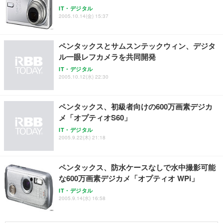
務用 おしゃれ パソコンチェア (ブラック)
IT・デジタル
2005.10.14(金) 15:37
Sezlife オフィスチェア デスクチェア 疲れない テレ
【整備済み品】Dell E2724HS 27インチ 液晶モニタ
Smart Basic(スマートベーシック) 【Amazon.co.jp
ワーク チェア 強化バックレスト 30度ロッキング機
ー フルHD（1920×1080）VA 非光沢 HDMI/DisplayP
限定】 Smart Basic アイリスオーヤマ ペットシーツ
能 人間工学 椅子 腰サポート 90度跳ね上げ式アーム
ort/VGA スピーカー内蔵 高さ調整 スイベル VESA対
超厚型 お徳用 ワイド 100枚入 (x 1) (ケース販売)
レスト 3Dヘッドレスト ハンガー付き 高反発クッシ
応 ComfortView ビジネス向け
ペンタックスとサムスンテックウィン、デジタ
￥7,680
￥15,800
￥3,670
ョン PCチェア 通気性メッシュ ゲーミング/勉強/事
ル一眼レフカメラを共同開発
務用 おしゃれ パソコンチェア (ホワイト)
IT・デジタル
ANDWINT オフィスチェア デスクチェア 肘なし メ
【MiniLED/24.5inch/280Hz/FHD】GRAPHT THE S
2005.10.12(水) 22:30
アイリスオーヤマ ペットシーツ 超厚型 お徳用 レギ
ッシュ 通気性 ランバーサポート付き 腰サポート ガ
HOOTER Gaming Monitor 24” Essential ゲーミン
ュラー 200枚入【Amazon.co.jp限定】
ス圧無段階昇降 360度回転 キャスター付き コンパク
グモニター QD 24.5インチ 1ms FHD 量子ドット 残
ト 幅52×奥行58.5×高さ84～96cm テレワーク 在宅
像低減 (3年保証 | 輝点保証 | 日本メーカー)
￥3,731
ペンタックス、初級者向けの600万画素デジカ
￥4,139
￥34,980
勤務 ブラック
メ「オプティオS60」
IT・デジタル
2005.9.22(木) 21:18
ペンタックス、防水ケースなしで水中撮影可能
な600万画素デジカメ「オプティオ WPi」
IT・デジタル
2005.9.14(水) 16:58