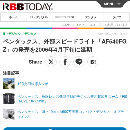
MENU
CLOSE
ホーム
IT・デジタル
SPEED TEST
エンタメ
ライフ
ホーム
IT・デジタル
IT・デジタル
デジカメ
2005.12.7（水）15:11
ペンタックス、外部スピードライト「AF540FG
IT・デジタルTOP
スマートフォン
SPEED TEST
Z」の発売を2006年4月下旬に延期
ネタ
ガジェット・ツール
エンタメ
ショッピング
その他
エンタメTOP
映画・ドラマ
ライフ
注目記事
韓流・K-POP
韓国・芸能
ライフTOP
グルメ
リリース一覧
10G光回線導入レポ
音楽
スポーツ
ペット
ショッピング
プッシュ通知の停止方法
ペンタックス、魚眼レンズ機能搭載のデジタル専用超広角ズーム「FIS
H-EYE 10-17mm」
グラビア
ブログ
その他
ペンタックス、薄さ19mmの600万画素コンパクトデジカメ「オプテ
ショッピング
その他
ィオS6」