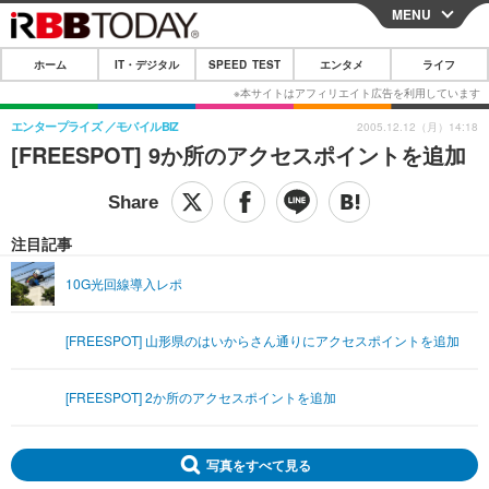
MENU
CLOSE
ホーム
IT・デジタル
SPEED TEST
エンタメ
ライフ
ホーム
IT・デジタル
エンタープライズ
モバイルBIZ
2005.12.12（月）14:18
[FREESPOT] 9か所のアクセスポイントを追加
IT・デジタルTOP
スマートフォン
SPEED TEST
ネタ
ガジェット・ツール
エンタメ
注目記事
ショッピング
その他
エンタメTOP
映画・ドラマ
ライフ
10G光回線導入レポ
韓流・K-POP
韓国・芸能
ライフTOP
グルメ
リリース一覧
[FREESPOT] 山形県のはいからさん通りにアクセスポイントを追加
音楽
スポーツ
ペット
ショッピング
プッシュ通知の停止方法
グラビア
ブログ
その他
[FREESPOT] 2か所のアクセスポイントを追加
ショッピング
その他
写真をすべて見る