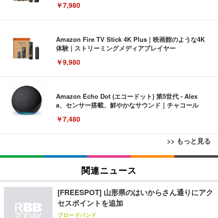
￥7,980
Amazon Fire TV Stick 4K Plus | 映画館のような4K
体験 | ストリーミングメディアプレイヤー
￥9,980
Amazon Echo Dot (エコードット) 第5世代 - Alex
a、センサー搭載、鮮やかなサウンド｜チャコール
￥7,480
>> もっと見る
[EdoErgo] オフィスチェア 椅子 テレワーク 疲れな
EIZO ビジネス向けプレミアムモニター | FlexScan
Amazonベーシック ペットシーツ 薄型 レギュラー 1
い 跳ね上げ式アームレスト コンパクト 約105度ロッ
EV3240X-WT | 31.5型4K UHD・USB Type-C・ホワ
関連ニュース
回使い捨て 無香料 ホワイト 300枚
キング pc 事務椅子 360度回転 座面昇降 強化ナイロ
イト
ン樹脂ベース 通気性メッシュ 在宅ワーク H-WY01
￥3,373
￥5,699
￥105,595
[FREESPOT] 山形県のはいからさん通りにアク
(黒網+黒枠+黒足)
セスポイントを追加
ブロードバンド
EIZO ビジネス向けプレミアムモニター | FlexScan