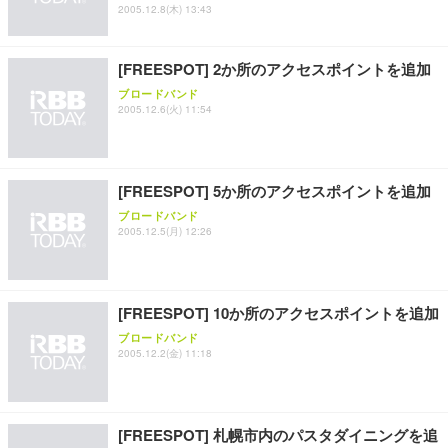
SIHOO B100 オフィスチェア／デスクチェア メッシ
Amazonベーシック ペットシーツ 厚型 ワイド 42枚
2005.12.8(木) 13:43
EV2740X-WT | 27.0型4K UHD・USB Type-C・ホワ
ュチェア 人間工学 疲れない ブラック
x2袋(84枚) ホワイト(吸収面:ライトブルー)
イト
￥27,999
￥3,234
￥109,572
[FREESPOT] 2か所のアクセスポイントを追加
ブロードバンド
2005.12.6(火) 11:54
Sezlife オフィスチェア デスクチェア 疲れない テレ
【純正品】27"ゲーミングモニター DualSense 充電
ネオ・ルーライフ ネオ・オムツ L 中型犬用 26枚入
ワーク チェア 強化バックレスト 30度ロッキング機
フック付き（CFI-ZDM1J）
り 単品
能 人間工学 椅子 腰サポート 90度跳ね上げ式アーム
レスト 3Dヘッドレスト ハンガー付き 高反発クッシ
￥49,979
￥1,800
￥7,680
ョン PCチェア 通気性メッシュ ゲーミング/勉強/事
[FREESPOT] 5か所のアクセスポイントを追加
務用 おしゃれ パソコンチェア (ブラック)
ブロードバンド
Sezlife オフィスチェア デスクチェア 疲れない テレ
【整備済み品】Dell E2724HS 27インチ 液晶モニタ
Smart Basic(スマートベーシック) 【Amazon.co.jp
2005.12.5(月) 12:26
ワーク チェア 強化バックレスト 30度ロッキング機
ー フルHD（1920×1080）VA 非光沢 HDMI/DisplayP
限定】 Smart Basic アイリスオーヤマ ペットシーツ
能 人間工学 椅子 腰サポート 90度跳ね上げ式アーム
ort/VGA スピーカー内蔵 高さ調整 スイベル VESA対
超厚型 お徳用 ワイド 100枚入 (x 1) (ケース販売)
レスト 3Dヘッドレスト ハンガー付き 高反発クッシ
応 ComfortView ビジネス向け
￥7,680
￥15,800
￥3,670
ョン PCチェア 通気性メッシュ ゲーミング/勉強/事
[FREESPOT] 10か所のアクセスポイントを追加
務用 おしゃれ パソコンチェア (ホワイト)
ブロードバンド
ANDWINT オフィスチェア デスクチェア 肘なし メ
【MiniLED/24.5inch/280Hz/FHD】GRAPHT THE S
2005.12.2(金) 11:18
アイリスオーヤマ ペットシーツ 超厚型 お徳用 レギ
ッシュ 通気性 ランバーサポート付き 腰サポート ガ
HOOTER Gaming Monitor 24” Essential ゲーミン
ュラー 200枚入【Amazon.co.jp限定】
ス圧無段階昇降 360度回転 キャスター付き コンパク
グモニター QD 24.5インチ 1ms FHD 量子ドット 残
ト 幅52×奥行58.5×高さ84～96cm テレワーク 在宅
像低減 (3年保証 | 輝点保証 | 日本メーカー)
￥3,731
￥4,139
￥34,980
勤務 ブラック
[FREESPOT] 札幌市内のパスタダイニングを追