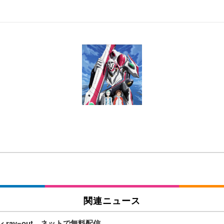
 跳ね上げ式アームレスト コンパクト 約105度ロッキング pc 事務椅子 360度
X-WT | 31.5型4K UHD・USB Type-C・ホワイト
い捨て 無香料 ホワイト 300枚
チェア 人間工学 疲れない ブラック
X-WT | 27.0型4K UHD・USB Type-C・ホワイト
(84枚) ホワイト(吸収面:ライトブルー)
ワーク チェア 強化バックレスト 30度ロッキング機能 人間工学 椅子 腰サポー
付き（CFI-ZDM1J）
品
 おしゃれ パソコンチェア (ブラック)
関連ニュース
ray=out、ネットで無料配信