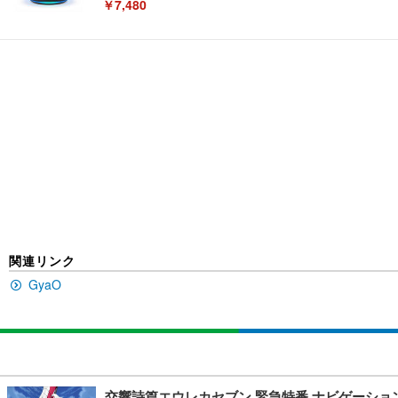
￥7,480
[EdoErgo] オフィスチェア 椅子 テレワーク 疲れない
EIZO ビジネス向けプレミアムモニター | FlexScan EV3240
Amazonベーシック ペットシーツ 薄型 レギュラー 1回使
(黒網+黒枠+黒足)
￥105,595
￥3,373
￥5,699
SIHOO B100 オフィスチェア／デスクチェア メッシュ
EIZO ビジネス向けプレミアムモニター | FlexScan EV2740
Amazonベーシック ペットシーツ 厚型 ワイド 42枚x2袋
￥27,999
￥109,572
￥3,234
関連リンク
GyaO
Sezlife オフィスチェア デスクチェア 疲れない テレ
【純正品】27"ゲーミングモニター DualSense 充電フック
ネオ・ルーライフ ネオ・オムツ L 中型犬用 26枚入り 単
ション PCチェア 通気性メッシュ ゲーミング/勉強/事務用
￥49,979
￥1,800
￥7,680
交響詩篇エウレカセブン 緊急特番 ナビゲーション 