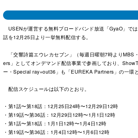
USENが運営する無料ブロードバンド放送「GyaO」では「エ
話を12月25日より一挙無料配信する。
「交響詩篇エウレカセブン」（毎週日曜朝7時よりMBS・TBS
ers」としてオンデマンド配信事業で参画しており、ShowT
ー・Special ray=out36」も「EUREKA Partners」
配信スケジュールは以下のとおり。
・第1話〜第18話：12月25日24時〜12月29日12時
・第19話〜第36話：12月29日12時〜1月1日12時
・第1話〜第18話：1月1日12時〜1月4日12時
・第19話〜第36話：1月4日12時〜1月6日12時