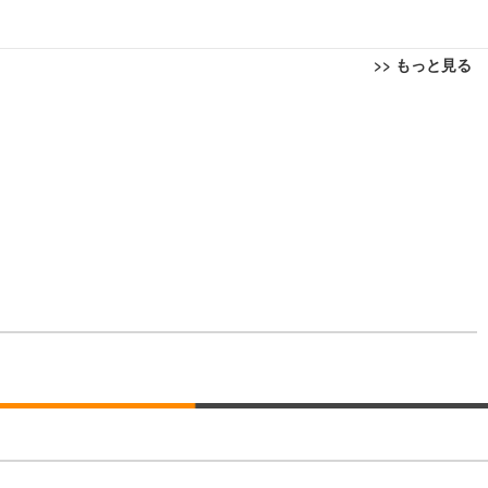
>> もっと見る
回転 座面昇降 強化ナイロン樹脂ベース 通気性メッシュ 在宅ワーク H-WY01
ト 90度跳ね上げ式アームレスト 3Dヘッドレスト ハンガー付き 高反発クッ