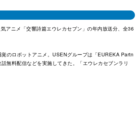
て、人気アニメ「交響詩篇エウレカセブン」の年内放送分、全36
ロボットアニメ。USENグループは「EUREKA Partn
Oでの数話無料配信などを実施してきた。「エウレカセブンラリ