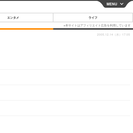
MENU
CLOSE
エンタメ
ライフ
2005.12.14（水）17:05
スマートフォン
ガジェット・ツール
その他
映画・ドラマ
韓国・芸能
グルメ
スポーツ
ショッピング
ブログ
その他