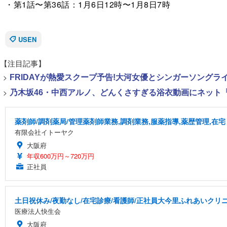
・第1話〜第36話：1月6日12時〜1月8日7時
USEN
【注目記事】
>
FRIDAYが熱愛スクープ予告!大河女優とシンガーソング
>
乃木坂46・中西アルノ、どんくさすぎる浴衣動画にネット「
薬剤師/調剤薬局/管理薬剤師業務,調剤業務,服薬指導,薬歴管理,在宅
有限会社イトーヤク
大阪府
年収600万円～720万円
正社員
土日祝休み/夜勤なし/在宅診療/看護師/正社員大今里ふれあいクリ
医療法人快生会
大阪府