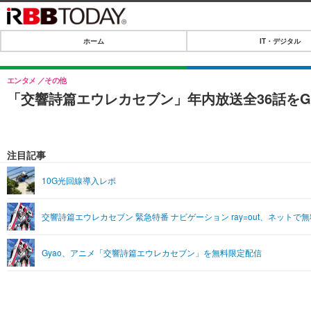
ホーム
IT・デジタル
ホーム
IT・デジタル
エンタメ
その他
「交響詩篇エウレカセブン」年内放送全36話をG
IT・デジタルTOP
SPEED TEST
ネタ
エンタメ
注目記事
ショッピング
エンタメTOP
ライフ
10G光回線導入レポ
韓流・K-POP
ライフTOP
リリース一覧
交響詩篇エウレカセブン 緊急特番 ナビゲーション ray=out、ネットで
音楽
ペット
プッシュ通知の停止方法
グラビア
その他
Gyao、アニメ「交響詩篇エウレカセブン」を無料限定配信
ショッピング