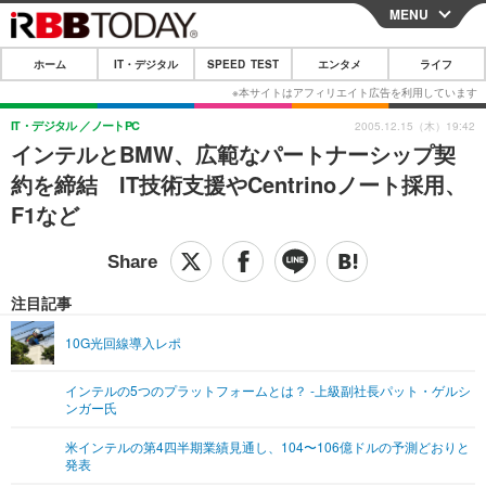
MENU
CLOSE
ホーム
IT・デジタル
SPEED TEST
エンタメ
ライフ
ホーム
IT・デジタル
IT・デジタル
ノートPC
2005.12.15（木）19:42
インテルとBMW、広範なパートナーシップ契
IT・デジタルTOP
スマートフォン
SPEED TEST
約を締結 IT技術支援やCentrinoノート採用、
ネタ
ガジェット・ツール
F1など
エンタメ
ショッピング
その他
エンタメTOP
映画・ドラマ
ライフ
韓流・K-POP
韓国・芸能
注目記事
ライフTOP
グルメ
リリース一覧
音楽
スポーツ
10G光回線導入レポ
ペット
ショッピング
プッシュ通知の停止方法
グラビア
ブログ
その他
インテルの5つのプラットフォームとは？ -上級副社長パット・ゲルシ
ンガー氏
ショッピング
その他
米インテルの第4四半期業績見通し、104〜106億ドルの予測どおりと
発表