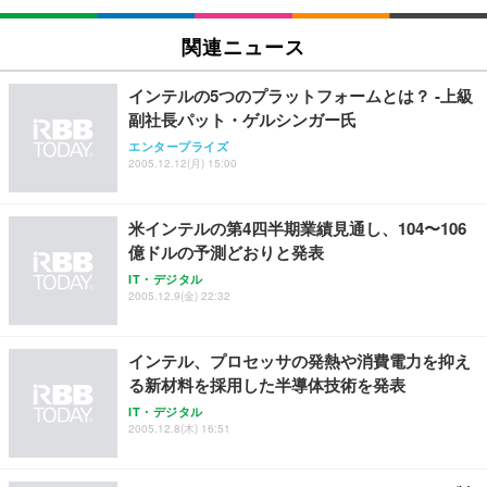
[EdoErgo] オフィスチェア 椅子 テレワーク 疲れな
EIZO ビジネス向けプレミアムモニター | FlexScan
Amazonベーシック ペットシーツ 薄型 レギュラー 1
い 跳ね上げ式アームレスト コンパクト 約105度ロッ
EV3240X-WT | 31.5型4K UHD・USB Type-C・ホワ
関連ニュース
回使い捨て 無香料 ホワイト 300枚
キング pc 事務椅子 360度回転 座面昇降 強化ナイロ
イト
ン樹脂ベース 通気性メッシュ 在宅ワーク H-WY01
￥3,373
￥5,699
￥105,595
インテルの5つのプラットフォームとは？ -上級
(黒網+黒枠+黒足)
副社長パット・ゲルシンガー氏
エンタープライズ
EIZO ビジネス向けプレミアムモニター | FlexScan
SIHOO B100 オフィスチェア／デスクチェア メッシ
Amazonベーシック ペットシーツ 厚型 ワイド 42枚
2005.12.12(月) 15:00
EV2740X-WT | 27.0型4K UHD・USB Type-C・ホワ
ュチェア 人間工学 疲れない ブラック
x2袋(84枚) ホワイト(吸収面:ライトブルー)
イト
￥27,999
￥3,234
￥109,572
米インテルの第4四半期業績見通し、104〜106
億ドルの予測どおりと発表
Sezlife オフィスチェア デスクチェア 疲れない テレ
IT・デジタル
【純正品】27"ゲーミングモニター DualSense 充電
ネオ・ルーライフ ネオ・オムツ L 中型犬用 26枚入
ワーク チェア 強化バックレスト 30度ロッキング機
2005.12.9(金) 22:32
フック付き（CFI-ZDM1J）
り 単品
能 人間工学 椅子 腰サポート 90度跳ね上げ式アーム
レスト 3Dヘッドレスト ハンガー付き 高反発クッシ
￥49,979
￥1,800
￥7,680
ョン PCチェア 通気性メッシュ ゲーミング/勉強/事
インテル、プロセッサの発熱や消費電力を抑え
務用 おしゃれ パソコンチェア (ブラック)
る新材料を採用した半導体技術を発表
Sezlife オフィスチェア デスクチェア 疲れない テレ
【整備済み品】Dell E2724HS 27インチ 液晶モニタ
Smart Basic(スマートベーシック) 【Amazon.co.jp
IT・デジタル
ワーク チェア 強化バックレスト 30度ロッキング機
ー フルHD（1920×1080）VA 非光沢 HDMI/DisplayP
限定】 Smart Basic アイリスオーヤマ ペットシーツ
2005.12.8(木) 16:51
能 人間工学 椅子 腰サポート 90度跳ね上げ式アーム
ort/VGA スピーカー内蔵 高さ調整 スイベル VESA対
超厚型 お徳用 ワイド 100枚入 (x 1) (ケース販売)
レスト 3Dヘッドレスト ハンガー付き 高反発クッシ
応 ComfortView ビジネス向け
￥7,680
￥15,800
￥3,670
ョン PCチェア 通気性メッシュ ゲーミング/勉強/事