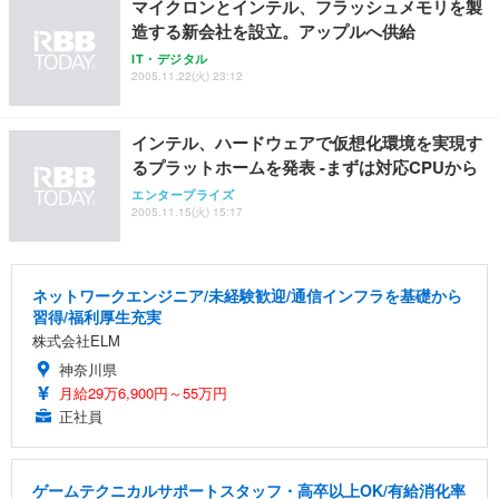
マイクロンとインテル、フラッシュメモリを製
務用 おしゃれ パソコンチェア (ホワイト)
造する新会社を設立。アップルへ供給
ANDWINT オフィスチェア デスクチェア 肘なし メ
【MiniLED/24.5inch/280Hz/FHD】GRAPHT THE S
アイリスオーヤマ ペットシーツ 超厚型 お徳用 レギ
IT・デジタル
ッシュ 通気性 ランバーサポート付き 腰サポート ガ
HOOTER Gaming Monitor 24” Essential ゲーミン
ュラー 200枚入【Amazon.co.jp限定】
2005.11.22(火) 23:12
ス圧無段階昇降 360度回転 キャスター付き コンパク
グモニター QD 24.5インチ 1ms FHD 量子ドット 残
ト 幅52×奥行58.5×高さ84～96cm テレワーク 在宅
像低減 (3年保証 | 輝点保証 | 日本メーカー)
￥3,731
￥4,139
￥34,980
勤務 ブラック
インテル、ハードウェアで仮想化環境を実現す
るプラットホームを発表 -まずは対応CPUから
エンタープライズ
2005.11.15(火) 15:17
ネットワークエンジニア/未経験歓迎/通信インフラを基礎から
習得/福利厚生充実
株式会社ELM
神奈川県
月給29万6,900円～55万円
正社員
ゲームテクニカルサポートスタッフ・高卒以上OK/有給消化率