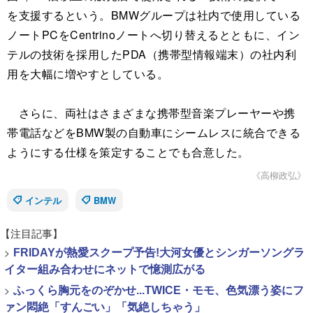
を支援するという。BMWグループは社内で使用している
ノートPCをCentrinoノートへ切り替えるとともに、イン
テルの技術を採用したPDA（携帯型情報端末）の社内利
用を大幅に増やすとしている。
さらに、両社はさまざまな携帯型音楽プレーヤーや携
帯電話などをBMW製の自動車にシームレスに統合できる
ようにする仕様を策定することでも合意した。
《高柳政弘》
インテル
BMW
【注目記事】
>
FRIDAYが熱愛スクープ予告!大河女優とシンガーソングラ
イター組み合わせにネットで憶測広がる
>
ふっくら胸元をのぞかせ...TWICE・モモ、色気漂う姿にフ
ァン悶絶「すんごい」「気絶しちゃう」