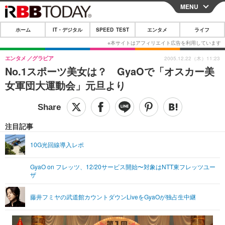
MENU
CLOSE
ホーム
IT・デジタル
SPEED TEST
エンタメ
ライフ
ホーム
IT・デジタル
エンタメ
グラビア
2005.12.22（木）11:23
No.1スポーツ美女は？ GyaOで「オスカー美
IT・デジタルTOP
スマートフォン
SPEED TEST
女軍団大運動会」元旦より
ネタ
ガジェット・ツール
エンタメ
ショッピング
その他
エンタメTOP
映画・ドラマ
ライフ
注目記事
韓流・K-POP
韓国・芸能
ライフTOP
グルメ
リリース一覧
10G光回線導入レポ
音楽
スポーツ
ペット
ショッピング
プッシュ通知の停止方法
GyaO on フレッツ、12/20サービス開始〜対象はNTT東フレッツユー
ザ
グラビア
ブログ
その他
ショッピング
その他
藤井フミヤの武道館カウントダウンLiveをGyaOが独占生中継