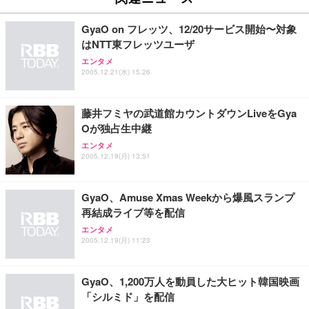
【純正品】27"ゲーミングモニター DualSense 充電
ネオ・ルーライフ ネオ・オムツ L 中型犬用 26枚入
ワーク チェア 強化バックレスト 30度ロッキング機
フック付き（CFI-ZDM1J）
り 単品
能 人間工学 椅子 腰サポート 90度跳ね上げ式アーム
GyaO on フレッツ、12/20サービス開始〜対象
レスト 3Dヘッドレスト ハンガー付き 高反発クッシ
￥49,979
￥1,800
￥7,680
はNTT東フレッツユーザ
ョン PCチェア 通気性メッシュ ゲーミング/勉強/事
務用 おしゃれ パソコンチェア (ブラック)
エンタメ
2005.12.21(水) 15:26
Sezlife オフィスチェア デスクチェア 疲れない テレ
【整備済み品】Dell E2724HS 27インチ 液晶モニタ
Smart Basic(スマートベーシック) 【Amazon.co.jp
ワーク チェア 強化バックレスト 30度ロッキング機
ー フルHD（1920×1080）VA 非光沢 HDMI/DisplayP
限定】 Smart Basic アイリスオーヤマ ペットシーツ
能 人間工学 椅子 腰サポート 90度跳ね上げ式アーム
ort/VGA スピーカー内蔵 高さ調整 スイベル VESA対
超厚型 お徳用 ワイド 100枚入 (x 1) (ケース販売)
藤井フミヤの武道館カウントダウンLiveをGya
レスト 3Dヘッドレスト ハンガー付き 高反発クッシ
応 ComfortView ビジネス向け
￥7,680
￥15,800
￥3,670
ョン PCチェア 通気性メッシュ ゲーミング/勉強/事
Oが独占生中継
務用 おしゃれ パソコンチェア (ホワイト)
エンタメ
ANDWINT オフィスチェア デスクチェア 肘なし メ
【MiniLED/24.5inch/280Hz/FHD】GRAPHT THE S
2005.12.19(月) 13:51
アイリスオーヤマ ペットシーツ 超厚型 お徳用 レギ
ッシュ 通気性 ランバーサポート付き 腰サポート ガ
HOOTER Gaming Monitor 24” Essential ゲーミン
ュラー 200枚入【Amazon.co.jp限定】
ス圧無段階昇降 360度回転 キャスター付き コンパク
グモニター QD 24.5インチ 1ms FHD 量子ドット 残
ト 幅52×奥行58.5×高さ84～96cm テレワーク 在宅
像低減 (3年保証 | 輝点保証 | 日本メーカー)
￥3,731
GyaO、Amuse Xmas Weekから爆風スランプ
￥4,139
￥34,980
勤務 ブラック
再結成ライブ等を配信
エンタメ
2005.12.19(月) 11:23
GyaO、1,200万人を動員した大ヒット韓国映画
「シルミド」を配信