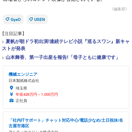
《編集部》
GyaO
USEN
【注目記事】
>
夏帆が朝ドラ初出演!連続テレビ小説『巡るスワン』新キャ
ストが発表
>
山本舞香、第一子出産を報告!「母子ともに健康です」
機械エンジニア
日本製紙株式会社
埼玉県
年収426万円～1,000万円
正社員
「社内ITサポート」チャット対応中心/電話少なめ/土日祝休/名
古屋市港区
アルティウスリンク株式会社