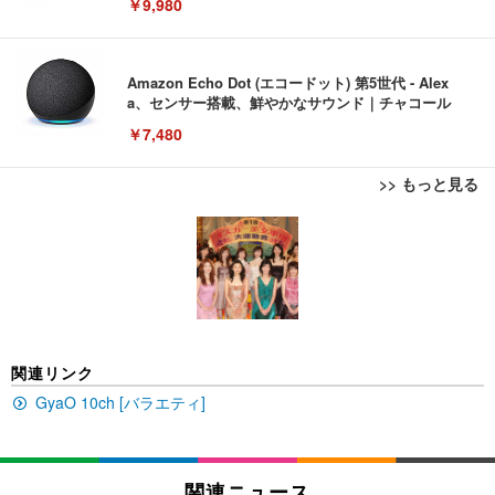
￥9,980
Amazon Echo Dot (エコードット) 第5世代 - Alex
a、センサー搭載、鮮やかなサウンド｜チャコール
￥7,480
>> もっと見る
[EdoErgo] オフィスチェア 椅子 テレワーク 疲れな
EIZO ビジネス向けプレミアムモニター | FlexScan
Amazonベーシック ペットシーツ 薄型 レギュラー 1
い 跳ね上げ式アームレスト コンパクト 約105度ロッ
EV3240X-WT | 31.5型4K UHD・USB Type-C・ホワ
回使い捨て 無香料 ホワイト 300枚
キング pc 事務椅子 360度回転 座面昇降 強化ナイロ
イト
ン樹脂ベース 通気性メッシュ 在宅ワーク H-WY01
￥3,373
￥5,699
￥105,595
(黒網+黒枠+黒足)
EIZO ビジネス向けプレミアムモニター | FlexScan
SIHOO B100 オフィスチェア／デスクチェア メッシ
Amazonベーシック ペットシーツ 厚型 ワイド 42枚
関連リンク
EV2740X-WT | 27.0型4K UHD・USB Type-C・ホワ
ュチェア 人間工学 疲れない ブラック
x2袋(84枚) ホワイト(吸収面:ライトブルー)
イト
GyaO 10ch [バラエティ]
￥27,999
￥3,234
￥109,572
Sezlife オフィスチェア デスクチェア 疲れない テレ
関連ニュース