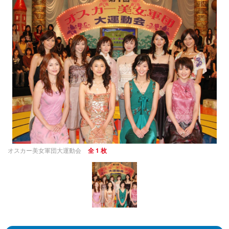
オスカー美女軍団大運動会
全 1 枚