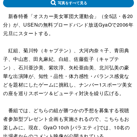
写真をすべて見る
新春特番「オスカー美女軍団大運動会」（全5話・各20
分）が、USENの無料ブロードバンド放送GyaOで2006年
元旦にスタートする。
紅組、菊川怜（キャプテン）、大河内奈々子、青田典
子、中山恵、田丸麻紀、白組、佐藤藍子（キャプテ
ン）、石川亜沙美、紫吹淳、矢松亜由美、北川弘美の豪
華な出演陣が、知性・品性・体力感性・バランス感覚な
どを題材にしたゲームに挑戦し、ナンバー1スポーツ美女
の座を巡りスポーツ＆ビューティ対決を繰り広げる。
番組では、どちらの組が勝つかの予想を募集する視聴
者参加型プレゼント企画も実施されるので、こちらもお
楽しみに。現在、GyaO 10ch [バラエティ]では、10名の
出場者からのコメント映像が公開されている。