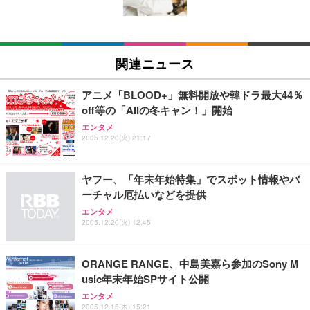
￥5,699
￥105,595
(黒網+黒枠+黒足)
EIZO ビジネス向けプレミアムモニター | FlexScan
SIHOO B100 オフィスチェア／デスクチェア メッシ
Amazonベーシック ペットシーツ 厚型 ワイド 42枚
EV2740X-WT | 27.0型4K UHD・USB Type-C・ホワ
ュチェア 人間工学 疲れない ブラック
x2袋(84枚) ホワイト(吸収面:ライトブルー)
関連ニュース
イト
￥27,999
￥3,234
￥109,572
アニメ「BLOOD+」無料開放や韓ドラ最大44％
off等の「AIIの冬キャン！」開始
Sezlife オフィスチェア デスクチェア 疲れない テレ
【純正品】27"ゲーミングモニター DualSense 充電
ネオ・ルーライフ ネオ・オムツ L 中型犬用 26枚入
エンタメ
ワーク チェア 強化バックレスト 30度ロッキング機
2005.12.20(火) 21:17
フック付き（CFI-ZDM1J）
り 単品
能 人間工学 椅子 腰サポート 90度跳ね上げ式アーム
レスト 3Dヘッドレスト ハンガー付き 高反発クッシ
￥49,979
￥1,800
￥7,680
ョン PCチェア 通気性メッシュ ゲーミング/勉強/事
ヤフー、「年末年始特集」でスポット情報やバ
務用 おしゃれ パソコンチェア (ブラック)
ーチャル厄払いなどを提供
Sezlife オフィスチェア デスクチェア 疲れない テレ
【整備済み品】Dell E2724HS 27インチ 液晶モニタ
Smart Basic(スマートベーシック) 【Amazon.co.jp
エンタメ
ワーク チェア 強化バックレスト 30度ロッキング機
ー フルHD（1920×1080）VA 非光沢 HDMI/DisplayP
限定】 Smart Basic アイリスオーヤマ ペットシーツ
2005.12.20(火) 12:45
能 人間工学 椅子 腰サポート 90度跳ね上げ式アーム
ort/VGA スピーカー内蔵 高さ調整 スイベル VESA対
超厚型 お徳用 ワイド 100枚入 (x 1) (ケース販売)
レスト 3Dヘッドレスト ハンガー付き 高反発クッシ
応 ComfortView ビジネス向け
￥7,680
￥15,800
￥3,670
ョン PCチェア 通気性メッシュ ゲーミング/勉強/事
ORANGE RANGE、中島美嘉ら参加のSony M
務用 おしゃれ パソコンチェア (ホワイト)
usic年末年始SPサイト公開
ANDWINT オフィスチェア デスクチェア 肘なし メ
【MiniLED/24.5inch/280Hz/FHD】GRAPHT THE S
アイリスオーヤマ ペットシーツ 超厚型 お徳用 レギ
ッシュ 通気性 ランバーサポート付き 腰サポート ガ
HOOTER Gaming Monitor 24” Essential ゲーミン
エンタメ
ュラー 200枚入【Amazon.co.jp限定】
ス圧無段階昇降 360度回転 キャスター付き コンパク
グモニター QD 24.5インチ 1ms FHD 量子ドット 残
2005.12.15(木) 15:21