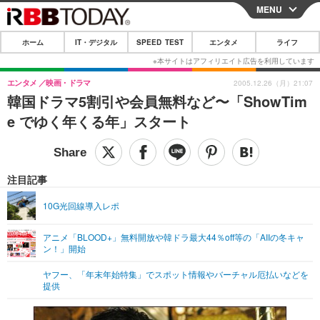
MENU
CLOSE
ホーム
IT・デジタル
SPEED TEST
エンタメ
ライフ
ホーム
IT・デジタル
エンタメ
映画・ドラマ
2005.12.26（月）21:07
韓国ドラマ5割引や会員無料など〜「ShowTim
IT・デジタルTOP
スマートフォン
SPEED TEST
e でゆく年くる年」スタート
ネタ
ガジェット・ツール
エンタメ
ショッピング
その他
エンタメTOP
映画・ドラマ
ライフ
注目記事
韓流・K-POP
韓国・芸能
ライフTOP
グルメ
リリース一覧
10G光回線導入レポ
音楽
スポーツ
ペット
ショッピング
プッシュ通知の停止方法
アニメ「BLOOD+」無料開放や韓ドラ最大44％off等の「AIIの冬キャ
ン！」開始
グラビア
ブログ
その他
ヤフー、「年末年始特集」でスポット情報やバーチャル厄払いなどを
ショッピング
その他
提供