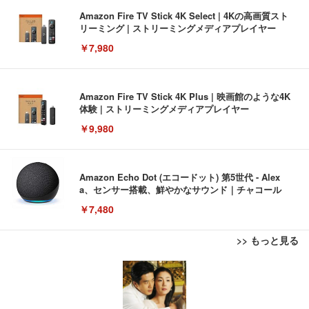
Amazon Fire TV Stick 4K Select | 4Kの高画質スト
リーミング | ストリーミングメディアプレイヤー
￥7,980
Amazon Fire TV Stick 4K Plus | 映画館のような4K
体験 | ストリーミングメディアプレイヤー
￥9,980
Amazon Echo Dot (エコードット) 第5世代 - Alex
a、センサー搭載、鮮やかなサウンド｜チャコール
￥7,480
>> もっと見る
[EdoErgo] オフィスチェア 椅子 テレワーク 疲れな
EIZO ビジネス向けプレミアムモニター | FlexScan
Amazonベーシック ペットシーツ 薄型 レギュラー 1
い 跳ね上げ式アームレスト コンパクト 約105度ロッ
EV3240X-WT | 31.5型4K UHD・USB Type-C・ホワ
回使い捨て 無香料 ホワイト 300枚
キング pc 事務椅子 360度回転 座面昇降 強化ナイロ
イト
ン樹脂ベース 通気性メッシュ 在宅ワーク H-WY01
￥3,373