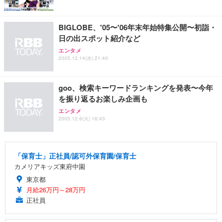
ト 幅52×奥行58.5×高さ84～96cm テレワーク 在宅
像低減 (3年保証 | 輝点保証 | 日本メーカー)
￥3,731
￥4,139
￥34,980
勤務 ブラック
BIGLOBE、'05〜'06年末年始特集公開〜初詣・
日の出スポット紹介など
エンタメ
2005.12.14(水) 21:40
goo、検索キーワードランキングを発表〜今年
を振り返るお楽しみ企画も
エンタメ
2005.12.6(火) 16:43
「保育士」正社員/認可外保育園/保育士
カメリアキッズ東府中園
東京都
月給26万円～28万円
正社員