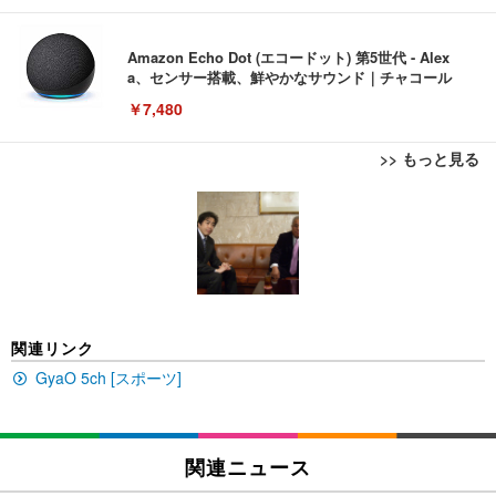
Amazon Echo Dot (エコードット) 第5世代 - Alex
a、センサー搭載、鮮やかなサウンド｜チャコール
￥7,480
>> もっと見る
[EdoErgo] オフィスチェア 椅子 テレワーク 疲れな
EIZO ビジネス向けプレミアムモニター | FlexScan
Amazonベーシック ペットシーツ 薄型 レギュラー 1
い 跳ね上げ式アームレスト コンパクト 約105度ロッ
EV3240X-WT | 31.5型4K UHD・USB Type-C・ホワ
回使い捨て 無香料 ホワイト 300枚
キング pc 事務椅子 360度回転 座面昇降 強化ナイロ
イト
ン樹脂ベース 通気性メッシュ 在宅ワーク H-WY01
￥3,373
￥5,699
￥105,595
(黒網+黒枠+黒足)
EIZO ビジネス向けプレミアムモニター | FlexScan
SIHOO B100 オフィスチェア／デスクチェア メッシ
Amazonベーシック ペットシーツ 厚型 ワイド 42枚
関連リンク
EV2740X-WT | 27.0型4K UHD・USB Type-C・ホワ
ュチェア 人間工学 疲れない ブラック
x2袋(84枚) ホワイト(吸収面:ライトブルー)
イト
GyaO 5ch [スポーツ]
￥27,999
￥3,234
￥109,572
Sezlife オフィスチェア デスクチェア 疲れない テレ
関連ニュース
【純正品】27"ゲーミングモニター DualSense 充電
ネオ・ルーライフ ネオ・オムツ L 中型犬用 26枚入
ワーク チェア 強化バックレスト 30度ロッキング機
フック付き（CFI-ZDM1J）
り 単品