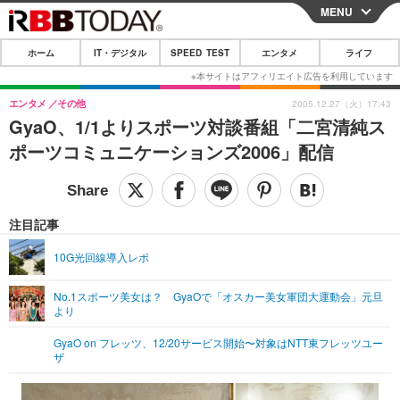
MENU
CLOSE
ホーム
IT・デジタル
SPEED TEST
エンタメ
ライフ
ホーム
IT・デジタル
エンタメ
その他
2005.12.27（火）17:43
GyaO、1/1よりスポーツ対談番組「二宮清純ス
IT・デジタルTOP
スマートフォン
SPEED TEST
ポーツコミュニケーションズ2006」配信
ネタ
ガジェット・ツール
エンタメ
ショッピング
その他
エンタメTOP
映画・ドラマ
ライフ
注目記事
韓流・K-POP
韓国・芸能
ライフTOP
グルメ
リリース一覧
10G光回線導入レポ
音楽
スポーツ
ペット
ショッピング
プッシュ通知の停止方法
No.1スポーツ美女は？ GyaOで「オスカー美女軍団大運動会」元旦
より
グラビア
ブログ
その他
GyaO on フレッツ、12/20サービス開始〜対象はNTT東フレッツユー
ショッピング
その他
ザ