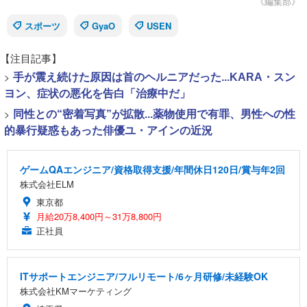
《編集部》
スポーツ
GyaO
USEN
【注目記事】
>
手が震え続けた原因は首のヘルニアだった...KARA・スン
ヨン、症状の悪化を告白「治療中だ」
>
同性との“密着写真”が拡散...薬物使用で有罪、男性への性
的暴行疑惑もあった俳優ユ・アインの近況
ゲームQAエンジニア/資格取得支援/年間休日120日/賞与年2回
株式会社ELM
東京都
月給20万8,400円～31万8,800円
正社員
ITサポートエンジニア/フルリモート/6ヶ月研修/未経験OK
株式会社KMマーケティング