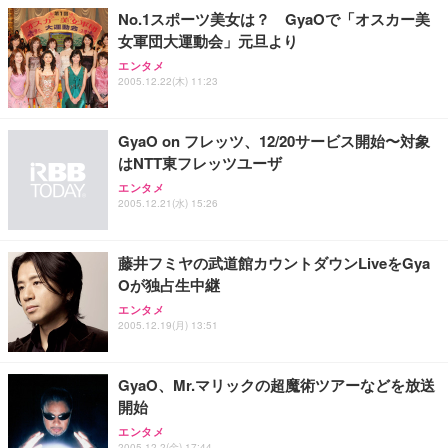
能 人間工学 椅子 腰サポート 90度跳ね上げ式アーム
No.1スポーツ美女は？ GyaOで「オスカー美
レスト 3Dヘッドレスト ハンガー付き 高反発クッシ
￥49,979
￥1,800
￥7,680
女軍団大運動会」元旦より
ョン PCチェア 通気性メッシュ ゲーミング/勉強/事
務用 おしゃれ パソコンチェア (ブラック)
エンタメ
2005.12.22(木) 11:23
Sezlife オフィスチェア デスクチェア 疲れない テレ
【整備済み品】Dell E2724HS 27インチ 液晶モニタ
Smart Basic(スマートベーシック) 【Amazon.co.jp
ワーク チェア 強化バックレスト 30度ロッキング機
ー フルHD（1920×1080）VA 非光沢 HDMI/DisplayP
限定】 Smart Basic アイリスオーヤマ ペットシーツ
能 人間工学 椅子 腰サポート 90度跳ね上げ式アーム
ort/VGA スピーカー内蔵 高さ調整 スイベル VESA対
超厚型 お徳用 ワイド 100枚入 (x 1) (ケース販売)
GyaO on フレッツ、12/20サービス開始〜対象
レスト 3Dヘッドレスト ハンガー付き 高反発クッシ
応 ComfortView ビジネス向け
￥7,680
￥15,800
￥3,670
ョン PCチェア 通気性メッシュ ゲーミング/勉強/事
はNTT東フレッツユーザ
務用 おしゃれ パソコンチェア (ホワイト)
エンタメ
ANDWINT オフィスチェア デスクチェア 肘なし メ
【MiniLED/24.5inch/280Hz/FHD】GRAPHT THE S
2005.12.21(水) 15:26
アイリスオーヤマ ペットシーツ 超厚型 お徳用 レギ
ッシュ 通気性 ランバーサポート付き 腰サポート ガ
HOOTER Gaming Monitor 24” Essential ゲーミン
ュラー 200枚入【Amazon.co.jp限定】
ス圧無段階昇降 360度回転 キャスター付き コンパク
グモニター QD 24.5インチ 1ms FHD 量子ドット 残
ト 幅52×奥行58.5×高さ84～96cm テレワーク 在宅
像低減 (3年保証 | 輝点保証 | 日本メーカー)
￥3,731
藤井フミヤの武道館カウントダウンLiveをGya
￥4,139
￥34,980
勤務 ブラック
Oが独占生中継
エンタメ
2005.12.19(月) 13:51
GyaO、Mr.マリックの超魔術ツアーなどを放送
開始
エンタメ
2005.12.2(金) 17:44