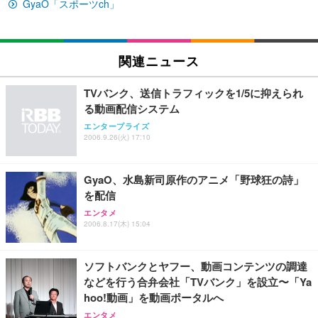
イト
GyaO「スポーツch」
￥27,999
￥3,234
￥109,572
Sezlife オフィスチェア デスクチェア 疲れない テレ
関連ニュース
【純正品】27"ゲーミングモニター DualSense 充電
ネオ・ルーライフ ネオ・オムツ L 中型犬用 26枚入
ワーク チェア 強化バックレスト 30度ロッキング機
フック付き（CFI-ZDM1J）
り 単品
能 人間工学 椅子 腰サポート 90度跳ね上げ式アーム
TVバンク、送信トラフィックを1/5に抑えられ
レスト 3Dヘッドレスト ハンガー付き 高反発クッシ
￥49,979
￥1,800
￥7,680
る動画配信システム
ョン PCチェア 通気性メッシュ ゲーミング/勉強/事
務用 おしゃれ パソコンチェア (ブラック)
エンタープライズ
2006.9.26(火) 17:10
Sezlife オフィスチェア デスクチェア 疲れない テレ
【整備済み品】Dell E2724HS 27インチ 液晶モニタ
Smart Basic(スマートベーシック) 【Amazon.co.jp
ワーク チェア 強化バックレスト 30度ロッキング機
ー フルHD（1920×1080）VA 非光沢 HDMI/DisplayP
限定】 Smart Basic アイリスオーヤマ ペットシーツ
能 人間工学 椅子 腰サポート 90度跳ね上げ式アーム
ort/VGA スピーカー内蔵 高さ調整 スイベル VESA対
超厚型 お徳用 ワイド 100枚入 (x 1) (ケース販売)
GyaO、水島新司原作のアニメ「野球狂の詩」
レスト 3Dヘッドレスト ハンガー付き 高反発クッシ
応 ComfortView ビジネス向け
￥7,680
￥15,800
￥3,670
ョン PCチェア 通気性メッシュ ゲーミング/勉強/事
を配信
務用 おしゃれ パソコンチェア (ホワイト)
エンタメ
ANDWINT オフィスチェア デスクチェア 肘なし メ
【MiniLED/24.5inch/280Hz/FHD】GRAPHT THE S
2006.8.17(木) 15:04
アイリスオーヤマ ペットシーツ 超厚型 お徳用 レギ
ッシュ 通気性 ランバーサポート付き 腰サポート ガ
HOOTER Gaming Monitor 24” Essential ゲーミン
ュラー 200枚入【Amazon.co.jp限定】
ス圧無段階昇降 360度回転 キャスター付き コンパク
グモニター QD 24.5インチ 1ms FHD 量子ドット 残
ト 幅52×奥行58.5×高さ84～96cm テレワーク 在宅
像低減 (3年保証 | 輝点保証 | 日本メーカー)
￥3,731
ソフトバンクとヤフー、動画コンテンツの調達
￥4,139
￥34,980
勤務 ブラック
などを行う合弁会社「TVバンク」を設立〜「Ya
hoo!動画」を動画ポータルへ
エンタメ