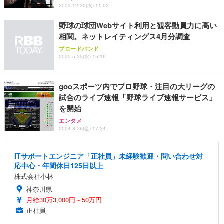
2005.12.20(火) 11:02
野球の球団Webサイト利用と観客動員力に高い
相関。ネットレイティングス4月分調査
ブロードバンド
2005.5.25(水) 15:16
gooスポーツ内でプロ野球・注目の大リーグの
試合のライブ速報「野球ライブ速報サービス」
を開始
エンタメ
2004.3.26(金) 17:24
ITサポートエンジニア「正社員」未経験歓迎・問い合わせ対
応中心・年間休日125日以上
株式会社小林
神奈川県
月給30万3,000円～50万円
正社員