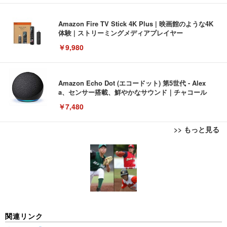
Amazon Fire TV Stick 4K Plus | 映画館のような4K
体験 | ストリーミングメディアプレイヤー
￥9,980
Amazon Echo Dot (エコードット) 第5世代 - Alex
a、センサー搭載、鮮やかなサウンド｜チャコール
￥7,480
>> もっと見る
[EdoErgo] オフィスチェア 椅子 テレワーク 疲れな
EIZO ビジネス向けプレミアムモニター | FlexScan
Amazonベーシック ペットシーツ 薄型 レギュラー 1
い 跳ね上げ式アームレスト コンパクト 約105度ロッ
EV3240X-WT | 31.5型4K UHD・USB Type-C・ホワ
回使い捨て 無香料 ホワイト 300枚
キング pc 事務椅子 360度回転 座面昇降 強化ナイロ
イト
ン樹脂ベース 通気性メッシュ 在宅ワーク H-WY01
￥3,373
￥5,699
￥105,595
(黒網+黒枠+黒足)
EIZO ビジネス向けプレミアムモニター | FlexScan
SIHOO B100 オフィスチェア／デスクチェア メッシ
Amazonベーシック ペットシーツ 厚型 ワイド 42枚
関連リンク
EV2740X-WT | 27.0型4K UHD・USB Type-C・ホワ
ュチェア 人間工学 疲れない ブラック
x2袋(84枚) ホワイト(吸収面:ライトブルー)