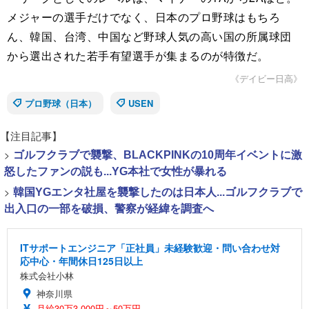
メジャーの選手だけでなく、日本のプロ野球はもちろ
ん、韓国、台湾、中国など野球人気の高い国の所属球団
から選出された若手有望選手が集まるのが特徴だ。
《デイビー日高》
プロ野球（日本）
USEN
【注目記事】
>
ゴルフクラブで襲撃、BLACKPINKの10周年イベントに激
怒したファンの説も...YG本社で女性が暴れる
>
韓国YGエンタ社屋を襲撃したのは日本人...ゴルフクラブで
出入口の一部を破損、警察が経緯を調査へ
ITサポートエンジニア「正社員」未経験歓迎・問い合わせ対
応中心・年間休日125日以上
株式会社小林
神奈川県
月給30万3,000円～50万円