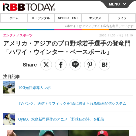
MENU
CLOSE
ホーム
IT・デジタル
SPEED TEST
エンタメ
ライフ
ホーム
IT・デジタル
エンタメ
スポーツ
2006.11.30（木）18:19
アメリカ・アジアのプロ野球若手選手の登竜門
IT・デジタルTOP
スマートフォン
SPEED TEST
「ハワイ・ウインター・ベースボール」
ネタ
ガジェット・ツール
エンタメ
ショッピング
その他
エンタメTOP
映画・ドラマ
ライフ
注目記事
韓流・K-POP
韓国・芸能
ライフTOP
グルメ
リリース一覧
10G光回線導入レポ
音楽
スポーツ
ペット
ショッピング
プッシュ通知の停止方法
TVバンク、送信トラフィックを1/5に抑えられる動画配信システム
グラビア
ブログ
その他
ショッピング
その他
GyaO、水島新司原作のアニメ「野球狂の詩」を配信