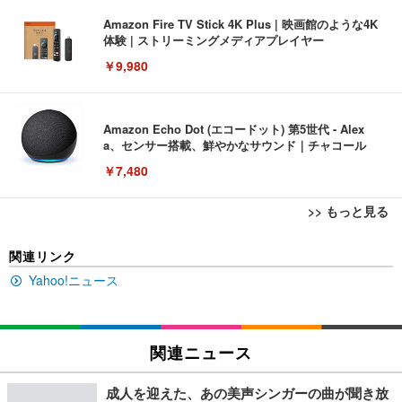
Amazon Fire TV Stick 4K Plus | 映画館のような4K
体験 | ストリーミングメディアプレイヤー
￥9,980
Amazon Echo Dot (エコードット) 第5世代 - Alex
a、センサー搭載、鮮やかなサウンド｜チャコール
￥7,480
>> もっと見る
[EdoErgo] オフィスチェア 椅子 テレワーク 疲れな
EIZO ビジネス向けプレミアムモニター | FlexScan
Amazonベーシック ペットシーツ 薄型 レギュラー 1
関連リンク
い 跳ね上げ式アームレスト コンパクト 約105度ロッ
EV3240X-WT | 31.5型4K UHD・USB Type-C・ホワ
回使い捨て 無香料 ホワイト 300枚
キング pc 事務椅子 360度回転 座面昇降 強化ナイロ
イト
Yahoo!ニュース
ン樹脂ベース 通気性メッシュ 在宅ワーク H-WY01
￥3,373
￥5,699
￥105,595
(黒網+黒枠+黒足)
EIZO ビジネス向けプレミアムモニター | FlexScan
関連ニュース
SIHOO B100 オフィスチェア／デスクチェア メッシ
Amazonベーシック ペットシーツ 厚型 ワイド 42枚
EV2740X-WT | 27.0型4K UHD・USB Type-C・ホワ
ュチェア 人間工学 疲れない ブラック
x2袋(84枚) ホワイト(吸収面:ライトブルー)
イト
成人を迎えた、あの美声シンガーの曲が聞き放
￥27,999
￥3,234