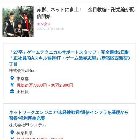
赤影、ネットに参上！ 金目教編・卍党編が配
信開始
エンタメ
2007.1.5(金) 15:45
「27卒」ゲームテクニカルサポートスタッフ・完全週休2日制
「正社員/QAスキル習得/IT・ゲーム業界志望」/新宿区西新宿3
丁目
株式会社alBee
東京都
月給21万7,800円～30万2,800円
正社員
ネットワークエンジニア/未経験歓迎/通信インフラを基礎から
習得/福利厚生充実
株式会社ELシステム
神奈川県