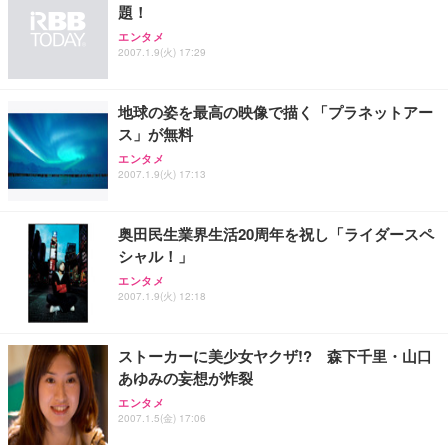
￥109,572
題！
エンタメ
2007.1.9(火) 17:29
Sezlife オフィスチェア デスクチェア 疲れない テレ
【純正品】27"ゲーミングモニター DualSense 充電
ネオ・ルーライフ ネオ・オムツ L 中型犬用 26枚入
ワーク チェア 強化バックレスト 30度ロッキング機
フック付き（CFI-ZDM1J）
り 単品
能 人間工学 椅子 腰サポート 90度跳ね上げ式アーム
地球の姿を最高の映像で描く「プラネットアー
レスト 3Dヘッドレスト ハンガー付き 高反発クッシ
￥49,979
￥1,800
￥7,680
ス」が無料
ョン PCチェア 通気性メッシュ ゲーミング/勉強/事
務用 おしゃれ パソコンチェア (ブラック)
エンタメ
2007.1.9(火) 17:13
Sezlife オフィスチェア デスクチェア 疲れない テレ
【整備済み品】Dell E2724HS 27インチ 液晶モニタ
Smart Basic(スマートベーシック) 【Amazon.co.jp
ワーク チェア 強化バックレスト 30度ロッキング機
ー フルHD（1920×1080）VA 非光沢 HDMI/DisplayP
限定】 Smart Basic アイリスオーヤマ ペットシーツ
能 人間工学 椅子 腰サポート 90度跳ね上げ式アーム
ort/VGA スピーカー内蔵 高さ調整 スイベル VESA対
超厚型 お徳用 ワイド 100枚入 (x 1) (ケース販売)
レスト 3Dヘッドレスト ハンガー付き 高反発クッシ
応 ComfortView ビジネス向け
奥田民生業界生活20周年を祝し「ライダースペ
￥7,680
￥15,800
￥3,670
ョン PCチェア 通気性メッシュ ゲーミング/勉強/事
シャル！」
務用 おしゃれ パソコンチェア (ホワイト)
エンタメ
ANDWINT オフィスチェア デスクチェア 肘なし メ
【MiniLED/24.5inch/280Hz/FHD】GRAPHT THE S
2007.1.9(火) 12:18
アイリスオーヤマ ペットシーツ 超厚型 お徳用 レギ
ッシュ 通気性 ランバーサポート付き 腰サポート ガ
HOOTER Gaming Monitor 24” Essential ゲーミン
ュラー 200枚入【Amazon.co.jp限定】
ス圧無段階昇降 360度回転 キャスター付き コンパク
グモニター QD 24.5インチ 1ms FHD 量子ドット 残
ト 幅52×奥行58.5×高さ84～96cm テレワーク 在宅
像低減 (3年保証 | 輝点保証 | 日本メーカー)
￥3,731
ストーカーに美少女ヤクザ!? 森下千里・山口
￥4,139
￥34,980
勤務 ブラック
あゆみの妄想が炸裂
エンタメ
2007.1.5(金) 17:06