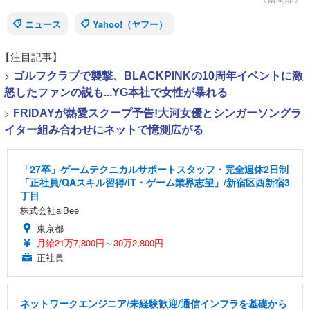
ニュース
Yahoo!（ヤフー）
【注目記事】
>
ゴルフクラブで襲撃、BLACKPINKの10周年イベントに激
怒したファンの説も...YG本社で女性が暴れる
>
FRIDAYが熱愛スクープ予告!大河女優とシンガーソングラ
イター組み合わせにネットで憶測広がる
「27卒」ゲームテクニカルサポートスタッフ・完全週休2日制
「正社員/QAスキル習得/IT・ゲーム業界志望」/新宿区西新宿3
丁目
株式会社alBee
東京都
月給21万7,800円～30万2,800円
正社員
ネットワークエンジニア/未経験歓迎/通信インフラを基礎から