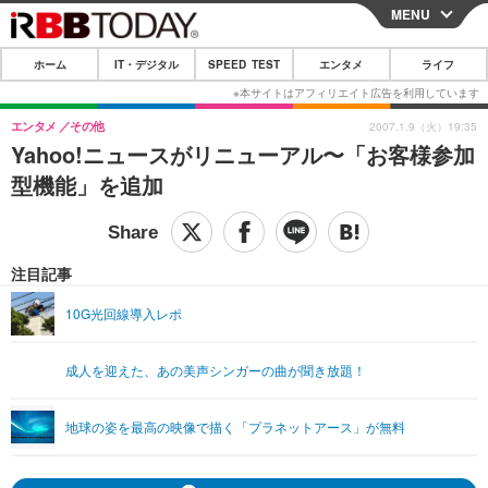
MENU
CLOSE
ホーム
IT・デジタル
SPEED TEST
エンタメ
ライフ
ホーム
IT・デジタル
エンタメ
その他
2007.1.9（火）19:35
Yahoo!ニュースがリニューアル〜「お客様参加
IT・デジタルTOP
スマートフォン
SPEED TEST
型機能」を追加
ネタ
ガジェット・ツール
エンタメ
ショッピング
その他
エンタメTOP
映画・ドラマ
ライフ
注目記事
韓流・K-POP
韓国・芸能
ライフTOP
グルメ
リリース一覧
10G光回線導入レポ
音楽
スポーツ
ペット
ショッピング
プッシュ通知の停止方法
成人を迎えた、あの美声シンガーの曲が聞き放題！
グラビア
ブログ
その他
ショッピング
その他
地球の姿を最高の映像で描く「プラネットアース」が無料