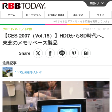
MENU
CLOSE
ホーム
IT・デジタル
SPEED TEST
エンタメ
ライフ
ホーム
IT・デジタル
ブロードバンド
その他
2007.1.10（水）12:13
【CES 2007（Vol.15）】HDDからSD時代へ。
IT・デジタルTOP
スマートフォン
SPEED TEST
東芝のメモリベース製品
ネタ
ガジェット・ツール
エンタメ
ショッピング
その他
エンタメTOP
映画・ドラマ
ライフ
注目記事
韓流・K-POP
韓国・芸能
ライフTOP
グルメ
リリース一覧
10G光回線導入レポ
音楽
スポーツ
ペット
ショッピング
プッシュ通知の停止方法
グラビア
ブログ
その他
ショッピング
その他