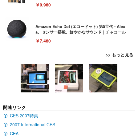
￥9,980
Amazon Echo Dot (エコードット) 第5世代 - Alex
a、センサー搭載、鮮やかなサウンド｜チャコール
￥7,480
>> もっと見る
[EdoErgo] オフィスチェア 椅子 テレワーク 疲れな
EIZO ビジネス向けプレミアムモニター | FlexScan
Amazonベーシック ペットシーツ 薄型 レギュラー 1
い 跳ね上げ式アームレスト コンパクト 約105度ロッ
EV3240X-WT | 31.5型4K UHD・USB Type-C・ホワ
回使い捨て 無香料 ホワイト 300枚
キング pc 事務椅子 360度回転 座面昇降 強化ナイロ
イト
ン樹脂ベース 通気性メッシュ 在宅ワーク H-WY01
￥3,373
￥5,699
￥105,595
(黒網+黒枠+黒足)
EIZO ビジネス向けプレミアムモニター | FlexScan
SIHOO B100 オフィスチェア／デスクチェア メッシ
Amazonベーシック ペットシーツ 厚型 ワイド 42枚
関連リンク
EV2740X-WT | 27.0型4K UHD・USB Type-C・ホワ
ュチェア 人間工学 疲れない ブラック
x2袋(84枚) ホワイト(吸収面:ライトブルー)
イト
CES 2007特集
￥27,999
￥3,234
￥109,572
2007 International CES
CEA