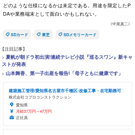
どのような仕様になるかは未定である。用途を限定したP
DAや業務端末として面白いかもしれない。
《中尾真二》
SDカード
東芝
SDメモリーカード
【注目記事】
>
夏帆が朝ドラ初出演!連続テレビ小説『巡るスワン』新キャ
ストが発表
>
山本舞香、第一子出産を報告!「母子ともに健康です」
建築施工管理/愛知県名古屋市千種区:改修工事・在宅勤務可
株式会社コプロコンストラクション
愛知県
月給37万円～47万円
正社員