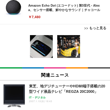
Amazon Echo Dot (エコードット) 第5世代 - Alex
a、センサー搭載、鮮やかなサウンド｜チャコール
￥7,480
>> もっと見る
[EdoErgo] オフィスチェア 椅子 テレワーク 疲れな
EIZO ビジネス向けプレミアムモニター | FlexScan
Amazonベーシック ペットシーツ 薄型 レギュラー 1
い 跳ね上げ式アームレスト コンパクト 約105度ロッ
EV3240X-WT | 31.5型4K UHD・USB Type-C・ホワ
回使い捨て 無香料 ホワイト 300枚
キング pc 事務椅子 360度回転 座面昇降 強化ナイロ
イト
ン樹脂ベース 通気性メッシュ 在宅ワーク H-WY01
￥3,373
￥5,699
￥105,595
(黒網+黒枠+黒足)
EIZO ビジネス向けプレミアムモニター | FlexScan
SIHOO B100 オフィスチェア／デスクチェア メッシ
Amazonベーシック ペットシーツ 厚型 ワイド 42枚
EV2740X-WT | 27.0型4K UHD・USB Type-C・ホワ
ュチェア 人間工学 疲れない ブラック
x2袋(84枚) ホワイト(吸収面:ライトブルー)
関連ニュース
イト
￥27,999
￥3,234
￥109,572
東芝、地デジチューナーやHDMI端子搭載の20
型ワイド液晶テレビ「REGZA 20C2000」
Sezlife オフィスチェア デスクチェア 疲れない テレ
【純正品】27"ゲーミングモニター DualSense 充電
ネオ・ルーライフ ネオ・オムツ L 中型犬用 26枚入
IT・デジタル
ワーク チェア 強化バックレスト 30度ロッキング機
2007.1.10(水) 19:43
フック付き（CFI-ZDM1J）
り 単品
能 人間工学 椅子 腰サポート 90度跳ね上げ式アーム
レスト 3Dヘッドレスト ハンガー付き 高反発クッシ
￥49,979
￥1,800