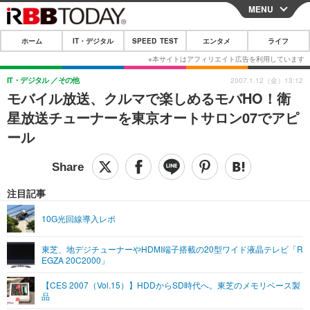
MENU
CLOSE
ホーム
IT・デジタル
SPEED TEST
エンタメ
ライフ
ホーム
IT・デジタル
IT・デジタル
その他
2007.1.12（金）13:12
モバイル放送、クルマで楽しめるモバHO！衛
IT・デジタルTOP
スマートフォン
SPEED TEST
星放送チューナーを東京オートサロン07でアピ
ネタ
ガジェット・ツール
ール
エンタメ
ショッピング
その他
エンタメTOP
映画・ドラマ
ライフ
韓流・K-POP
韓国・芸能
注目記事
ライフTOP
グルメ
リリース一覧
音楽
スポーツ
10G光回線導入レポ
ペット
ショッピング
プッシュ通知の停止方法
グラビア
ブログ
その他
東芝、地デジチューナーやHDMI端子搭載の20型ワイド液晶テレビ「R
EGZA 20C2000」
ショッピング
その他
【CES 2007（Vol.15）】HDDからSD時代へ。東芝のメモリベース製
品