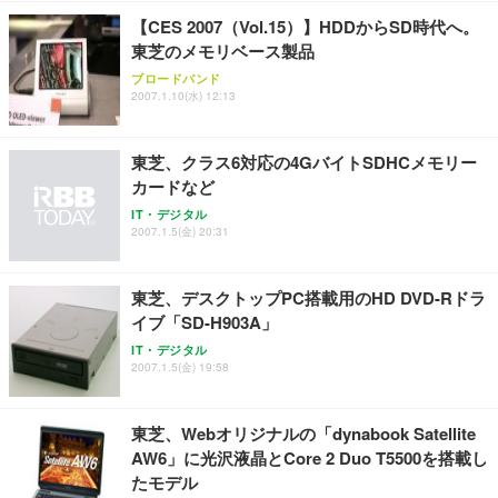
￥7,680
ョン PCチェア 通気性メッシュ ゲーミング/勉強/事
【CES 2007（Vol.15）】HDDからSD時代へ。
務用 おしゃれ パソコンチェア (ブラック)
東芝のメモリベース製品
Sezlife オフィスチェア デスクチェア 疲れない テレ
【整備済み品】Dell E2724HS 27インチ 液晶モニタ
Smart Basic(スマートベーシック) 【Amazon.co.jp
ブロードバンド
ワーク チェア 強化バックレスト 30度ロッキング機
ー フルHD（1920×1080）VA 非光沢 HDMI/DisplayP
限定】 Smart Basic アイリスオーヤマ ペットシーツ
2007.1.10(水) 12:13
能 人間工学 椅子 腰サポート 90度跳ね上げ式アーム
ort/VGA スピーカー内蔵 高さ調整 スイベル VESA対
超厚型 お徳用 ワイド 100枚入 (x 1) (ケース販売)
レスト 3Dヘッドレスト ハンガー付き 高反発クッシ
応 ComfortView ビジネス向け
￥7,680
￥15,800
￥3,670
ョン PCチェア 通気性メッシュ ゲーミング/勉強/事
東芝、クラス6対応の4GバイトSDHCメモリー
務用 おしゃれ パソコンチェア (ホワイト)
カードなど
ANDWINT オフィスチェア デスクチェア 肘なし メ
【MiniLED/24.5inch/280Hz/FHD】GRAPHT THE S
アイリスオーヤマ ペットシーツ 超厚型 お徳用 レギ
ッシュ 通気性 ランバーサポート付き 腰サポート ガ
HOOTER Gaming Monitor 24” Essential ゲーミン
IT・デジタル
ュラー 200枚入【Amazon.co.jp限定】
ス圧無段階昇降 360度回転 キャスター付き コンパク
グモニター QD 24.5インチ 1ms FHD 量子ドット 残
2007.1.5(金) 20:31
ト 幅52×奥行58.5×高さ84～96cm テレワーク 在宅
像低減 (3年保証 | 輝点保証 | 日本メーカー)
￥3,731
￥4,139
￥34,980
勤務 ブラック
東芝、デスクトップPC搭載用のHD DVD-Rドラ
イブ「SD-H903A」
IT・デジタル
2007.1.5(金) 19:58
東芝、Webオリジナルの「dynabook Satellite
AW6」に光沢液晶とCore 2 Duo T5500を搭載し
たモデル