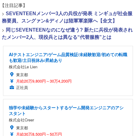
【注目記事】
>
SEVENTEENメンバー3人の兵役が発表 ミンギュが社会服
務要員、スングァン&ディノは陸軍軍楽隊へ【全文】
>
同じSEVENTEENなのになぜ違う? 新たに兵役が発表され
たメンバー2人、現役兵とは異なる“代替服務”とは
AIテストエンジニア/ゲーム品質検証/未経験歓迎/初めての転職
も歓迎/土日祝休み/昇給あり
株式会社Le Lien
東京都
月給20万9,800円～30万4,200円
正社員
独学や未経験からスタートするゲーム開発エンジニアのアシ
スタント
株式会社Creer
東京都
月給30万8,500円～50万円