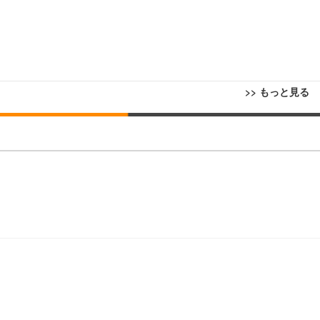
>> もっと見る
回転 座面昇降 強化ナイロン樹脂ベース 通気性メッシュ 在宅ワーク H-WY01
ト 90度跳ね上げ式アームレスト 3Dヘッドレスト ハンガー付き 高反発クッ