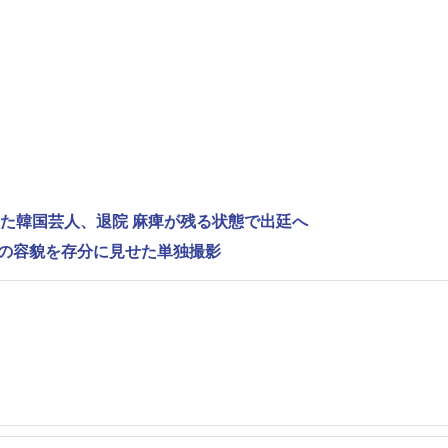
れた韓国芸人、退院 麻痺が残る状態で出廷へ
”の容貌を存分に見せた単独撮影