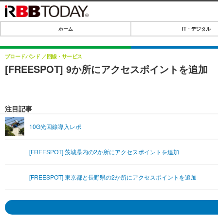
ホーム
IT・デジタル
ホーム
IT・デジタル
ブロードバンド
回線・サービス
[FREESPOT] 9か所にアクセスポイントを追加
IT・デジタルTOP
SPEED TEST
ネタ
エンタメ
注目記事
ショッピング
エンタメTOP
ライフ
10G光回線導入レポ
韓流・K-POP
ライフTOP
リリース一覧
[FREESPOT] 茨城県内の2か所にアクセスポイントを追加
音楽
ペット
プッシュ通知の停止方法
グラビア
その他
[FREESPOT] 東京都と長野県の2か所にアクセスポイントを追加
ショッピング