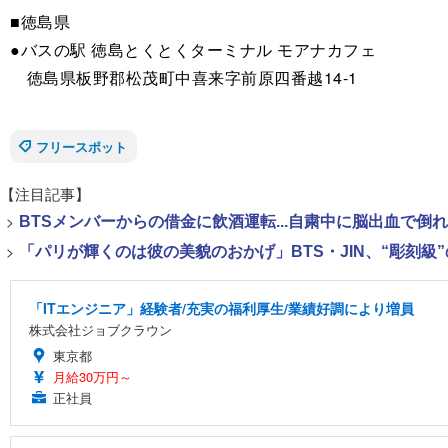
■徳島県
●バスの駅 徳島とくとくターミナル モアナカフェ
徳島県板野郡松茂町中喜来字前原四番越14-1
フリースポット
【注目記事】
>
BTSメンバーからの借金に飲酒運転...自粛中に脳出血で倒
>
「パリが輝くのは彼の美貌のおかげ」BTS・JIN、“彫刻級
「ITエンジニア」経験者/充実の福利厚生/業績好調により増員
株式会社ジョブクラウン
東京都
月給30万円～
正社員