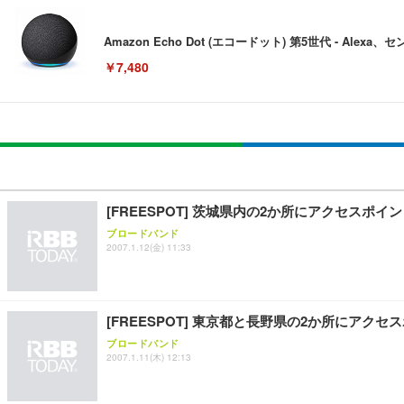
Amazon Echo Dot (エコードット) 第5世代 - A
￥7,480
[EdoErgo] オフィスチェア 椅子 テレワーク 疲れない
EIZO ビジネス向けプレミアムモニター | FlexScan EV3240
Amazonベーシック ペットシーツ 薄型 レギュラー 1回使
(黒網+黒枠+黒足)
￥105,595
￥3,373
￥5,699
[FREESPOT] 茨城県内の2か所にアクセスポイ
ブロードバンド
2007.1.12(金) 11:33
SIHOO B100 オフィスチェア／デスクチェア メッシュ
EIZO ビジネス向けプレミアムモニター | FlexScan EV2740
Amazonベーシック ペットシーツ 厚型 ワイド 42枚x2袋
￥27,999
￥109,572
￥3,234
[FREESPOT] 東京都と長野県の2か所にアク
ブロードバンド
2007.1.11(木) 12:13
Sezlife オフィスチェア デスクチェア 疲れない テレ
【純正品】27"ゲーミングモニター DualSense 充電フック
ネオ・ルーライフ ネオ・オムツ L 中型犬用 26枚入り 単
ション PCチェア 通気性メッシュ ゲーミング/勉強/事務用