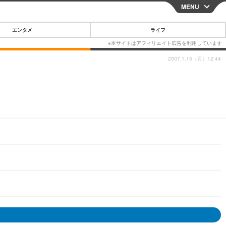
MENU
CLOSE
エンタメ
ライフ
2007.1.15（月）12:44
スマートフォン
ガジェット・ツール
その他
映画・ドラマ
韓国・芸能
グルメ
スポーツ
ショッピング
ブログ
その他