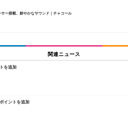
lexa、センサー搭載、鮮やかなサウンド｜チャコール
 跳ね上げ式アームレスト コンパクト 約105度ロッキング pc 事務椅子 360度
X-WT | 31.5型4K UHD・USB Type-C・ホワイト
い捨て 無香料 ホワイト 300枚
関連ニュース
ントを追加
チェア 人間工学 疲れない ブラック
X-WT | 27.0型4K UHD・USB Type-C・ホワイト
(84枚) ホワイト(吸収面:ライトブルー)
セスポイントを追加
ワーク チェア 強化バックレスト 30度ロッキング機能 人間工学 椅子 腰サポー
付き（CFI-ZDM1J）
品
 おしゃれ パソコンチェア (ブラック)