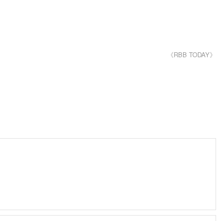
《RBB TODAY》