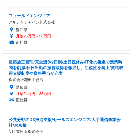
フィールドエンジニア
アルテンジャパン株式会社
愛知県
月給25万円～38万円
正社員
建築施工管理/完全週休2日制/土日祝休み/IT化の推進で残業時
間を削減/休日出勤の振替取得を徹底し、生産性を向上/資格取
得支援制度や資格手当が充実
株式会社花田工務店
愛知県
月給24万円～36万円
正社員
公共分野のDX推進支援/セールスエンジニア/大手通信事業会
社/東京都
NTT東日本株式会社