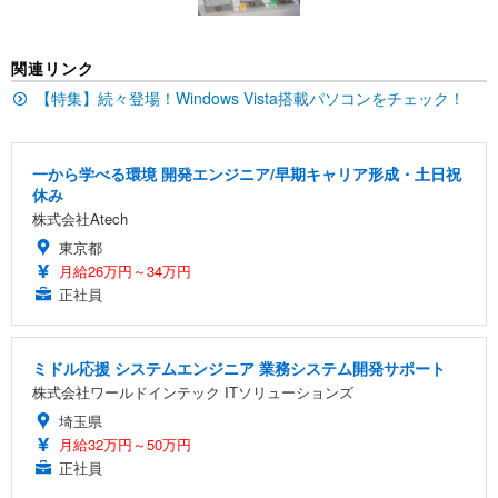
ン樹脂ベース 通気性メッシュ 在宅ワーク H-WY01
￥3,373
￥5,699
￥105,595
(黒網+黒枠+黒足)
関連リンク
EIZO ビジネス向けプレミアムモニター | FlexScan
SIHOO B100 オフィスチェア／デスクチェア メッシ
Amazonベーシック ペットシーツ 厚型 ワイド 42枚
EV2740X-WT | 27.0型4K UHD・USB Type-C・ホワ
【特集】続々登場！Windows Vista搭載パソコンをチェック！
ュチェア 人間工学 疲れない ブラック
x2袋(84枚) ホワイト(吸収面:ライトブルー)
イト
￥27,999
￥3,234
￥109,572
一から学べる環境 開発エンジニア/早期キャリア形成・土日祝
休み
Sezlife オフィスチェア デスクチェア 疲れない テレ
【純正品】27"ゲーミングモニター DualSense 充電
ネオ・ルーライフ ネオ・オムツ L 中型犬用 26枚入
株式会社Atech
ワーク チェア 強化バックレスト 30度ロッキング機
フック付き（CFI-ZDM1J）
り 単品
能 人間工学 椅子 腰サポート 90度跳ね上げ式アーム
東京都
レスト 3Dヘッドレスト ハンガー付き 高反発クッシ
￥49,979
￥1,800
月給26万円～34万円
￥7,680
ョン PCチェア 通気性メッシュ ゲーミング/勉強/事
正社員
務用 おしゃれ パソコンチェア (ブラック)
Sezlife オフィスチェア デスクチェア 疲れない テレ
【整備済み品】Dell E2724HS 27インチ 液晶モニタ
Smart Basic(スマートベーシック) 【Amazon.co.jp
ワーク チェア 強化バックレスト 30度ロッキング機
ー フルHD（1920×1080）VA 非光沢 HDMI/DisplayP
限定】 Smart Basic アイリスオーヤマ ペットシーツ
ミドル応援 システムエンジニア 業務システム開発サポート
能 人間工学 椅子 腰サポート 90度跳ね上げ式アーム
ort/VGA スピーカー内蔵 高さ調整 スイベル VESA対
超厚型 お徳用 ワイド 100枚入 (x 1) (ケース販売)
株式会社ワールドインテック ITソリューションズ
レスト 3Dヘッドレスト ハンガー付き 高反発クッシ
応 ComfortView ビジネス向け
￥7,680
￥15,800
￥3,670
ョン PCチェア 通気性メッシュ ゲーミング/勉強/事
埼玉県
務用 おしゃれ パソコンチェア (ホワイト)
月給32万円～50万円
ANDWINT オフィスチェア デスクチェア 肘なし メ
【MiniLED/24.5inch/280Hz/FHD】GRAPHT THE S
正社員
アイリスオーヤマ ペットシーツ 超厚型 お徳用 レギ
ッシュ 通気性 ランバーサポート付き 腰サポート ガ
HOOTER Gaming Monitor 24” Essential ゲーミン
ュラー 200枚入【Amazon.co.jp限定】