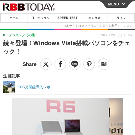
MENU
CLOSE
ホーム
IT・デジタル
SPEED TEST
エンタメ
ライフ
ホーム
IT・デジタル
IT・デジタル
その他
2007.1.20（土）23:34
続々登場！Windows Vista搭載パソコンをチェ
IT・デジタルTOP
スマートフォン
SPEED TEST
ック！
ネタ
ガジェット・ツール
エンタメ
ショッピング
その他
エンタメTOP
映画・ドラマ
ライフ
注目記事
韓流・K-POP
韓国・芸能
ライフTOP
グルメ
リリース一覧
10G光回線導入レポ
音楽
スポーツ
ペット
ショッピング
プッシュ通知の停止方法
グラビア
ブログ
その他
ショッピング
その他