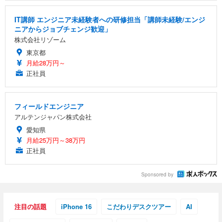
ス圧無段階昇降 360度回転 キャスター付き コンパク
グモニター QD 24.5インチ 1ms FHD 量子ドット 残
ト 幅52×奥行58.5×高さ84～96cm テレワーク 在宅
像低減 (3年保証 | 輝点保証 | 日本メーカー)
￥3,731
￥4,139
￥34,980
IT講師 エンジニア未経験者への研修担当「講師未経験/エンジ
勤務 ブラック
ニアからジョブチェンジ歓迎」
株式会社リゾーム
東京都
月給28万円～
正社員
フィールドエンジニア
アルテンジャパン株式会社
愛知県
月給25万円～38万円
正社員
Sponsored by
注目の話題
iPhone 16
こだわりデスクツアー
AI