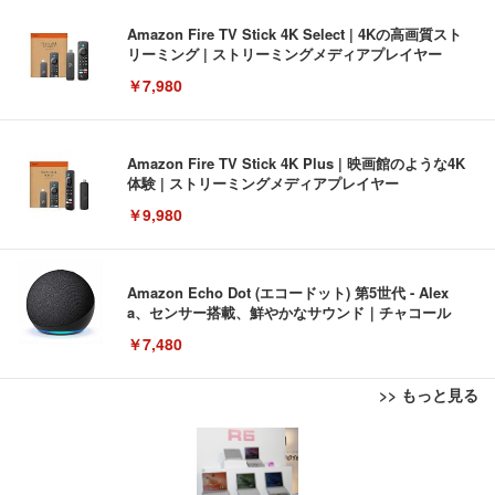
Amazon Fire TV Stick 4K Select | 4Kの高画質スト
リーミング | ストリーミングメディアプレイヤー
￥7,980
Amazon Fire TV Stick 4K Plus | 映画館のような4K
体験 | ストリーミングメディアプレイヤー
￥9,980
Amazon Echo Dot (エコードット) 第5世代 - Alex
a、センサー搭載、鮮やかなサウンド｜チャコール
￥7,480
>> もっと見る
[EdoErgo] オフィスチェア 椅子 テレワーク 疲れな
EIZO ビジネス向けプレミアムモニター | FlexScan
Amazonベーシック ペットシーツ 薄型 レギュラー 1
い 跳ね上げ式アームレスト コンパクト 約105度ロッ
EV3240X-WT | 31.5型4K UHD・USB Type-C・ホワ
回使い捨て 無香料 ホワイト 300枚
キング pc 事務椅子 360度回転 座面昇降 強化ナイロ
イト