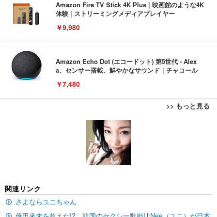
Amazon Fire TV Stick 4K Plus | 映画館のような4K
体験 | ストリーミングメディアプレイヤー
￥9,980
Amazon Echo Dot (エコードット) 第5世代 - Alex
a、センサー搭載、鮮やかなサウンド｜チャコール
￥7,480
>> もっと見る
[EdoErgo] オフィスチェア 椅子 テレワーク 疲れな
EIZO ビジネス向けプレミアムモニター | FlexScan
Amazonベーシック ペットシーツ 薄型 レギュラー 1
い 跳ね上げ式アームレスト コンパクト 約105度ロッ
EV3240X-WT | 31.5型4K UHD・USB Type-C・ホワ
回使い捨て 無香料 ホワイト 300枚
キング pc 事務椅子 360度回転 座面昇降 強化ナイロ
イト
ン樹脂ベース 通気性メッシュ 在宅ワーク H-WY01
￥3,373
￥5,699
￥105,595
(黒網+黒枠+黒足)
EIZO ビジネス向けプレミアムモニター | FlexScan
SIHOO B100 オフィスチェア／デスクチェア メッシ
Amazonベーシック ペットシーツ 厚型 ワイド 42枚
関連リンク
EV2740X-WT | 27.0型4K UHD・USB Type-C・ホワ
ュチェア 人間工学 疲れない ブラック
x2袋(84枚) ホワイト(吸収面:ライトブルー)
イト
さよならユニちゃん
￥27,999
￥3,234
￥109,572
倖田來未を超えた!? 韓国のセクシー歌姫U;Nee（ユニ）が日本