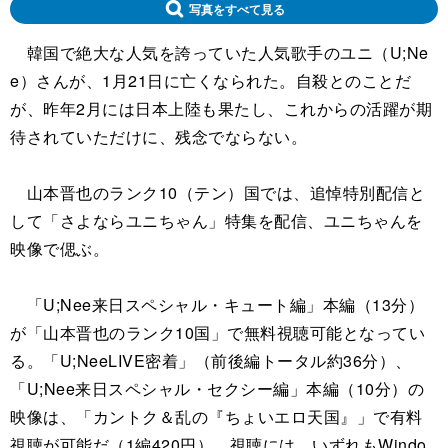
写真をすべて見る
韓国で絶大な人気を誇っていた人気歌手のユニ（U;Ne
e）さんが、1月21日に亡くなられた。自殺とのことだ
が、昨年2月には日本上陸も果たし、これからの活躍が期
待されていただけに、残念でならない。
山本晋也のランク10（テン）国では、追悼特別配信と
して「さよならユニちゃん」特集を配信、ユニちゃんを
映像で偲ぶ。
「U;Nee来日スペシャル・キュート編」本編（13分）
が「山本晋也のランク10国」で無料視聴可能となってい
る。「U;NeeLIVE密着」（前後編トータル約36分）、
「U;Nee来日スペシャル・セクシー編」本編（10分）の
映像は、「カントク＆乱の『ちょいエロ天国』」で有料
視聴が可能だ（1編420円）。視聴には、いずれもWindo