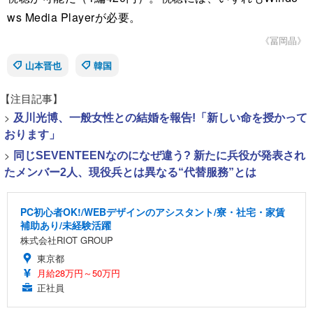
ws Media Playerが必要。
《冨岡晶》
山本晋也
韓国
【注目記事】
>
及川光博、一般女性との結婚を報告!「新しい命を授かって
おります」
>
同じSEVENTEENなのになぜ違う? 新たに兵役が発表され
たメンバー2人、現役兵とは異なる“代替服務”とは
PC初心者OK!/WEBデザインのアシスタント/寮・社宅・家賃
補助あり/未経験活躍
株式会社RIOT GROUP
東京都
月給28万円～50万円
正社員