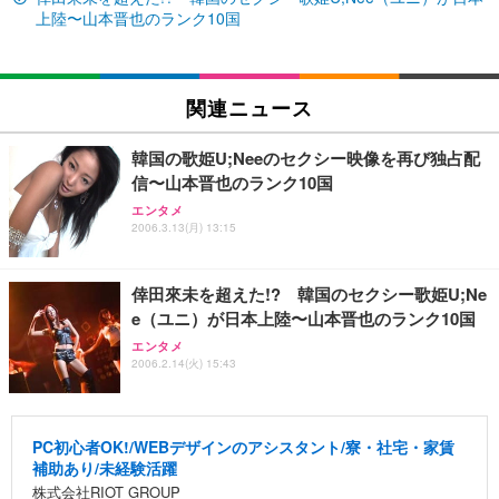
上陸〜山本晋也のランク10国
Sezlife オフィスチェア デスクチェア 疲れない テレ
【純正品】27"ゲーミングモニター DualSense 充電
ネオ・ルーライフ ネオ・オムツ L 中型犬用 26枚入
ワーク チェア 強化バックレスト 30度ロッキング機
フック付き（CFI-ZDM1J）
り 単品
能 人間工学 椅子 腰サポート 90度跳ね上げ式アーム
関連ニュース
レスト 3Dヘッドレスト ハンガー付き 高反発クッシ
￥49,979
￥1,800
￥7,680
ョン PCチェア 通気性メッシュ ゲーミング/勉強/事
務用 おしゃれ パソコンチェア (ブラック)
韓国の歌姫U;Neeのセクシー映像を再び独占配
Sezlife オフィスチェア デスクチェア 疲れない テレ
【整備済み品】Dell E2724HS 27インチ 液晶モニタ
Smart Basic(スマートベーシック) 【Amazon.co.jp
信〜山本晋也のランク10国
ワーク チェア 強化バックレスト 30度ロッキング機
ー フルHD（1920×1080）VA 非光沢 HDMI/DisplayP
限定】 Smart Basic アイリスオーヤマ ペットシーツ
エンタメ
能 人間工学 椅子 腰サポート 90度跳ね上げ式アーム
ort/VGA スピーカー内蔵 高さ調整 スイベル VESA対
超厚型 お徳用 ワイド 100枚入 (x 1) (ケース販売)
2006.3.13(月) 13:15
レスト 3Dヘッドレスト ハンガー付き 高反発クッシ
応 ComfortView ビジネス向け
￥7,680
￥15,800
￥3,670
ョン PCチェア 通気性メッシュ ゲーミング/勉強/事
務用 おしゃれ パソコンチェア (ホワイト)
倖田來未を超えた!? 韓国のセクシー歌姫U;Ne
ANDWINT オフィスチェア デスクチェア 肘なし メ
【MiniLED/24.5inch/280Hz/FHD】GRAPHT THE S
e（ユニ）が日本上陸〜山本晋也のランク10国
アイリスオーヤマ ペットシーツ 超厚型 お徳用 レギ
ッシュ 通気性 ランバーサポート付き 腰サポート ガ
HOOTER Gaming Monitor 24” Essential ゲーミン
ュラー 200枚入【Amazon.co.jp限定】
エンタメ
ス圧無段階昇降 360度回転 キャスター付き コンパク
グモニター QD 24.5インチ 1ms FHD 量子ドット 残
2006.2.14(火) 15:43
ト 幅52×奥行58.5×高さ84～96cm テレワーク 在宅
像低減 (3年保証 | 輝点保証 | 日本メーカー)
￥3,731
￥4,139
￥34,980
勤務 ブラック
PC初心者OK!/WEBデザインのアシスタント/寮・社宅・家賃
補助あり/未経験活躍
株式会社RIOT GROUP