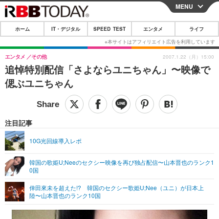
MENU
CLOSE
ホーム
IT・デジタル
SPEED TEST
エンタメ
ライフ
ホーム
IT・デジタル
エンタメ
その他
2007.1.22（月）15:00
追悼特別配信「さよならユニちゃん」〜映像で
IT・デジタルTOP
スマートフォン
SPEED TEST
偲ぶユニちゃん
ネタ
ガジェット・ツール
エンタメ
ショッピング
その他
エンタメTOP
映画・ドラマ
ライフ
注目記事
韓流・K-POP
韓国・芸能
ライフTOP
グルメ
リリース一覧
10G光回線導入レポ
音楽
スポーツ
ペット
ショッピング
プッシュ通知の停止方法
韓国の歌姫U;Neeのセクシー映像を再び独占配信〜山本晋也のランク1
0国
グラビア
ブログ
その他
倖田來未を超えた!? 韓国のセクシー歌姫U;Nee（ユニ）が日本上
ショッピング
その他
陸〜山本晋也のランク10国