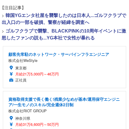
【注目記事】
>
韓国YGエンタ社屋を襲撃したのは日本人...ゴルフクラブで
出入口の一部を破損、警察が経緯を調査へ
>
ゴルフクラブで襲撃、BLACKPINKの10周年イベントに激
怒したファンの説も...YG本社で女性が暴れる
顧客先常駐のネットワーク・サーバインフラエンジニア
株式会社WeStyle
東京都
月給21万5,000円～46万円
正社員
資格取得支援で長く働く!残業少なめが基本/運用保守エンジニ
ア/一生モノのスキル/完全週休2日制
株式会社RIOT GROUP
神奈川県
月給31万6,600円～50万円