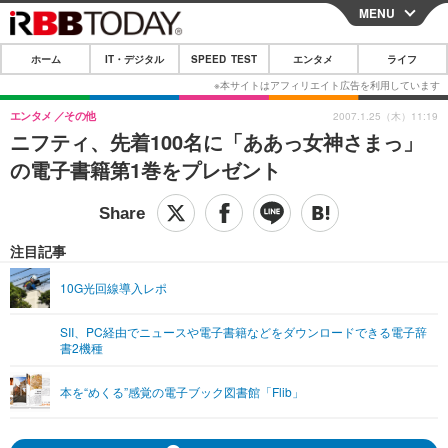
MENU
CLOSE
ホーム
IT・デジタル
SPEED TEST
エンタメ
ライフ
ホーム
IT・デジタル
エンタメ
その他
2007.1.25（木）11:19
ニフティ、先着100名に「ああっ女神さまっ」
IT・デジタルTOP
スマートフォン
SPEED TEST
の電子書籍第1巻をプレゼント
ネタ
ガジェット・ツール
エンタメ
ショッピング
その他
エンタメTOP
映画・ドラマ
ライフ
注目記事
韓流・K-POP
韓国・芸能
ライフTOP
グルメ
リリース一覧
10G光回線導入レポ
音楽
スポーツ
ペット
ショッピング
プッシュ通知の停止方法
SII、PC経由でニュースや電子書籍などをダウンロードできる電子辞
書2機種
グラビア
ブログ
その他
ショッピング
その他
本を“めくる”感覚の電子ブック図書館「Flib」