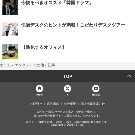
今観るべきオススメ「韓国ドラマ」
快適デスクのヒントが満載！こだわりデスクツアー
【進化するオフィス】
記事
ホーム
›
エンタメ
›
その他
›
TOP
Home
X
YouTube
お問合せ
広告掲載
会社概要
個人情報保護方針
紹介した商品/サービスを購入、契約した場合に、
売上の一部が弊社サイトに還元されることがあります。
当サイトに掲載の記事・見出し・写真・画像の無断転載を禁じます。
Copyright © 2026 IID, Inc.