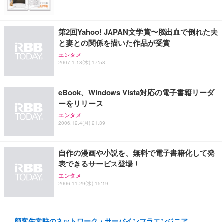
Sezlife オフィスチェア デスクチェア 疲れない テレ
【整備済み品】Dell E2724HS 27インチ 液晶モニタ
Smart Basic(スマートベーシック) 【Amazon.co.jp
ワーク チェア 強化バックレスト 30度ロッキング機
ー フルHD（1920×1080）VA 非光沢 HDMI/DisplayP
限定】 Smart Basic アイリスオーヤマ ペットシーツ
能 人間工学 椅子 腰サポート 90度跳ね上げ式アーム
ort/VGA スピーカー内蔵 高さ調整 スイベル VESA対
超厚型 お徳用 ワイド 100枚入 (x 1) (ケース販売)
レスト 3Dヘッドレスト ハンガー付き 高反発クッシ
応 ComfortView ビジネス向け
第2回Yahoo! JAPAN文学賞〜脳出血で倒れた夫
￥7,680
￥15,800
￥3,670
ョン PCチェア 通気性メッシュ ゲーミング/勉強/事
と妻との関係を描いた作品が受賞
務用 おしゃれ パソコンチェア (ホワイト)
エンタメ
ANDWINT オフィスチェア デスクチェア 肘なし メ
【MiniLED/24.5inch/280Hz/FHD】GRAPHT THE S
2007.1.18(木) 17:58
アイリスオーヤマ ペットシーツ 超厚型 お徳用 レギ
ッシュ 通気性 ランバーサポート付き 腰サポート ガ
HOOTER Gaming Monitor 24” Essential ゲーミン
ュラー 200枚入【Amazon.co.jp限定】
ス圧無段階昇降 360度回転 キャスター付き コンパク
グモニター QD 24.5インチ 1ms FHD 量子ドット 残
ト 幅52×奥行58.5×高さ84～96cm テレワーク 在宅
像低減 (3年保証 | 輝点保証 | 日本メーカー)
￥3,731
eBook、Windows Vista対応の電子書籍リーダ
￥4,139
￥34,980
勤務 ブラック
ーをリリース
エンタメ
2006.12.4(月) 21:39
自作の漫画や小説を、無料で電子書籍化して発
表できるサービス登場！
エンタメ
2006.11.29(水) 15:19
顧客先常駐のネットワーク・サーバインフラエンジニア