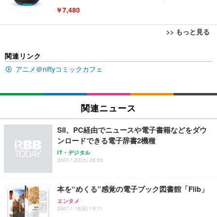
￥7,480
>> もっと見る
[EdoErgo] オフィスチェア 椅子 テレワーク 疲れな
EIZO ビジネス向けプレミアムモニター | FlexScan
Amazonベーシック ペットシーツ 薄型 レギュラー 1
関連リンク
い 跳ね上げ式アームレスト コンパクト 約105度ロッ
EV3240X-WT | 31.5型4K UHD・USB Type-C・ホワ
回使い捨て 無香料 ホワイト 300枚
キング pc 事務椅子 360度回転 座面昇降 強化ナイロ
イト
アニメ＠niftyコミックカフェ
ン樹脂ベース 通気性メッシュ 在宅ワーク H-WY01
￥3,373
￥5,699
￥105,595
(黒網+黒枠+黒足)
EIZO ビジネス向けプレミアムモニター | FlexScan
関連ニュース
SIHOO B100 オフィスチェア／デスクチェア メッシ
Amazonベーシック ペットシーツ 厚型 ワイド 42枚
EV2740X-WT | 27.0型4K UHD・USB Type-C・ホワ
ュチェア 人間工学 疲れない ブラック
x2袋(84枚) ホワイト(吸収面:ライトブルー)
イト
SII、PC経由でニュースや電子書籍などをダウ
￥27,999
￥3,234
￥109,572
ンロードできる電子辞書2機種
IT・デジタル
2007.1.23(火) 22:55
Sezlife オフィスチェア デスクチェア 疲れない テレ
【純正品】27"ゲーミングモニター DualSense 充電
ネオ・ルーライフ ネオ・オムツ L 中型犬用 26枚入
ワーク チェア 強化バックレスト 30度ロッキング機
フック付き（CFI-ZDM1J）
り 単品
能 人間工学 椅子 腰サポート 90度跳ね上げ式アーム
本を“めくる”感覚の電子ブック図書館「Flib」
レスト 3Dヘッドレスト ハンガー付き 高反発クッシ
￥49,979
￥1,800
￥7,680
ョン PCチェア 通気性メッシュ ゲーミング/勉強/事
エンタメ
務用 おしゃれ パソコンチェア (ブラック)
2007.1.19(金) 19:11