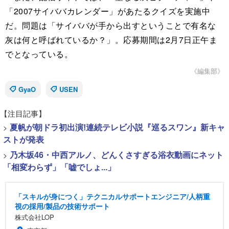
「2007サイババカレンダー」があたるクイズを実施中
だ。問題は「サイババが手から出すということで有名な
灰は何と呼ばれているか？」。応募期間は2月7日正午ま
でとなっている。
《編集部》
GyaO
USEN
【注目記事】
>
夏帆が朝ドラ初出演!連続テレビ小説『巡るスワン』新キャ
ストが発表
>
乃木坂46・中西アルノ、どんくさすぎる浴衣動画にネット
「相変わらず」「嘘でしょ...」
「スキルが身につく」テクニカルサポートエンジニア/人柄重
視の採用/製品の技術サポート
株式会社LOP