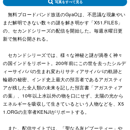
写真をすべて見る
無料ブロードバンド放送のGyaOは、不思議な現象やい
まだ解明できない数々の謎を解き明かす「X51.FILES」
の、セカンドシリーズの配信を開始した。毎週水曜日更
新で無料公開される。
セカンドシリーズでは、様々な神秘と謎が渦巻く神々
の国インドをリポート。200年前にこの世を去ったシルデ
ィーサイババの生まれ変わりサティアサイババの軌跡と
輪廻の秘密、インド史上最大の預言者であるアガスティ
アが残した全人類の未来を記した預言書「アガスティア
の葉」、10年以上水以外の物を口にせず、太陽の光から
エネルギーを吸収して生きているという人物などを、X5
1.ORGの主宰者KENJIがリポートする。
また、配信サイトでは、「聖なる灰ビブーティー」や