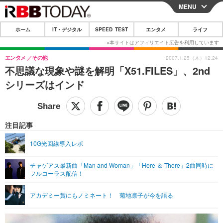
MENU
CLOSE
ホーム
IT・デジタル
SPEED TEST
エンタメ
ライフ
ホーム
IT・デジタル
エンタメ
その他
2007.1.25（木）12:24
不思議な現象や謎を解明「X51.FILES」、2nd
IT・デジタルTOP
スマートフォン
SPEED TEST
シリーズはインド
ネタ
ガジェット・ツール
エンタメ
ショッピング
その他
エンタメTOP
映画・ドラマ
ライフ
注目記事
韓流・K-POP
韓国・芸能
ライフTOP
グルメ
リリース一覧
10G光回線導入レポ
音楽
スポーツ
ペット
ショッピング
プッシュ通知の停止方法
チャゲアス最新曲「Man and Woman」「Here ＆ There」2曲同時に
フルコーラス配信！
グラビア
ブログ
その他
ショッピング
その他
アカデミー賞にもノミネート！ 菊地凛子が今を語る