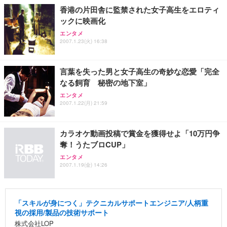
勤務 ブラック
香港の片田舎に監禁された女子高生をエロティ
ックに映画化
エンタメ
2007.1.23(火) 16:38
言葉を失った男と女子高生の奇妙な恋愛「完全
なる飼育 秘密の地下室」
エンタメ
2007.1.22(月) 21:59
カラオケ動画投稿で賞金を獲得せよ「10万円争
奪！うたブロCUP」
エンタメ
2007.1.19(金) 14:26
「スキルが身につく」テクニカルサポートエンジニア/人柄重
視の採用/製品の技術サポート
株式会社LOP