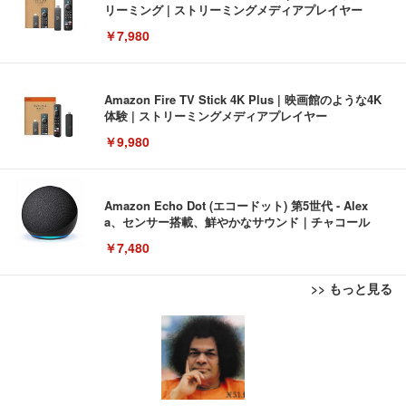
リーミング | ストリーミングメディアプレイヤー
￥7,980
Amazon Fire TV Stick 4K Plus | 映画館のような4K
体験 | ストリーミングメディアプレイヤー
￥9,980
Amazon Echo Dot (エコードット) 第5世代 - Alex
a、センサー搭載、鮮やかなサウンド｜チャコール
￥7,480
>> もっと見る
[EdoErgo] オフィスチェア 椅子 テレワーク 疲れな
EIZO ビジネス向けプレミアムモニター | FlexScan
Amazonベーシック ペットシーツ 薄型 レギュラー 1
い 跳ね上げ式アームレスト コンパクト 約105度ロッ
EV3240X-WT | 31.5型4K UHD・USB Type-C・ホワ
回使い捨て 無香料 ホワイト 300枚
キング pc 事務椅子 360度回転 座面昇降 強化ナイロ
イト
ン樹脂ベース 通気性メッシュ 在宅ワーク H-WY01
￥3,373
￥5,699
￥105,595
(黒網+黒枠+黒足)