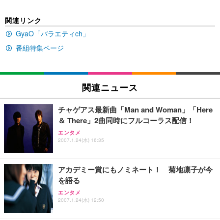
EIZO ビジネス向けプレミアムモニター | FlexScan
SIHOO B100 オフィスチェア／デスクチェア メッシ
Amazonベーシック ペットシーツ 厚型 ワイド 42枚
関連リンク
EV2740X-WT | 27.0型4K UHD・USB Type-C・ホワ
ュチェア 人間工学 疲れない ブラック
x2袋(84枚) ホワイト(吸収面:ライトブルー)
イト
GyaO「バラエティch」
￥27,999
￥3,234
￥109,572
番組特集ページ
Sezlife オフィスチェア デスクチェア 疲れない テレ
【純正品】27"ゲーミングモニター DualSense 充電
ネオ・ルーライフ ネオ・オムツ L 中型犬用 26枚入
ワーク チェア 強化バックレスト 30度ロッキング機
フック付き（CFI-ZDM1J）
り 単品
関連ニュース
能 人間工学 椅子 腰サポート 90度跳ね上げ式アーム
レスト 3Dヘッドレスト ハンガー付き 高反発クッシ
￥49,979
￥1,800
￥7,680
ョン PCチェア 通気性メッシュ ゲーミング/勉強/事
チャゲアス最新曲「Man and Woman」「Here
務用 おしゃれ パソコンチェア (ブラック)
＆ There」2曲同時にフルコーラス配信！
Sezlife オフィスチェア デスクチェア 疲れない テレ
【整備済み品】Dell E2724HS 27インチ 液晶モニタ
Smart Basic(スマートベーシック) 【Amazon.co.jp
エンタメ
ワーク チェア 強化バックレスト 30度ロッキング機
ー フルHD（1920×1080）VA 非光沢 HDMI/DisplayP
限定】 Smart Basic アイリスオーヤマ ペットシーツ
2007.1.24(水) 16:35
能 人間工学 椅子 腰サポート 90度跳ね上げ式アーム
ort/VGA スピーカー内蔵 高さ調整 スイベル VESA対
超厚型 お徳用 ワイド 100枚入 (x 1) (ケース販売)
レスト 3Dヘッドレスト ハンガー付き 高反発クッシ
応 ComfortView ビジネス向け
￥7,680
￥15,800
￥3,670
ョン PCチェア 通気性メッシュ ゲーミング/勉強/事
アカデミー賞にもノミネート！ 菊地凛子が今
務用 おしゃれ パソコンチェア (ホワイト)
を語る
ANDWINT オフィスチェア デスクチェア 肘なし メ
【MiniLED/24.5inch/280Hz/FHD】GRAPHT THE S
アイリスオーヤマ ペットシーツ 超厚型 お徳用 レギ
エンタメ
ッシュ 通気性 ランバーサポート付き 腰サポート ガ
HOOTER Gaming Monitor 24” Essential ゲーミン
ュラー 200枚入【Amazon.co.jp限定】
2007.1.24(水) 12:50
ス圧無段階昇降 360度回転 キャスター付き コンパク
グモニター QD 24.5インチ 1ms FHD 量子ドット 残
ト 幅52×奥行58.5×高さ84～96cm テレワーク 在宅
像低減 (3年保証 | 輝点保証 | 日本メーカー)
￥3,731
￥4,139
￥34,980