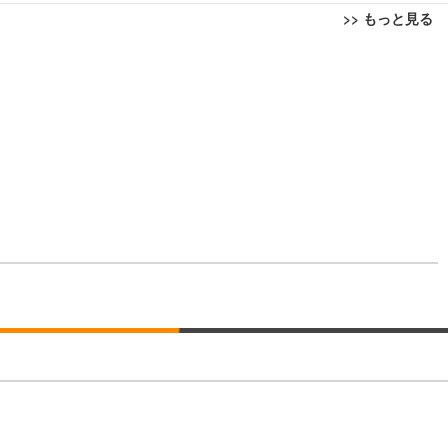
>> もっと見る
回転 座面昇降 強化ナイロン樹脂ベース 通気性メッシュ 在宅ワーク H-WY01
ト 90度跳ね上げ式アームレスト 3Dヘッドレスト ハンガー付き 高反発クッ
ト 90度跳ね上げ式アームレスト 3Dヘッドレスト ハンガー付き 高反発クッ
高さ調整 スイベル VESA対応 ComfortView ビジネス向け
(x 1) (ケース販売)