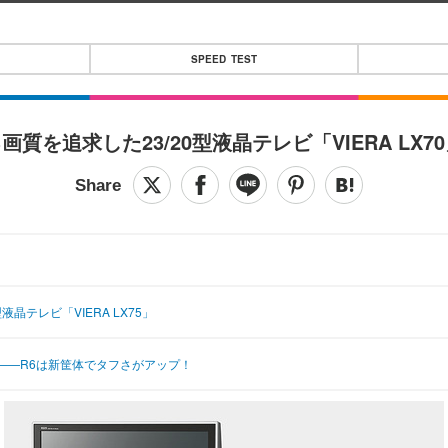
SPEED TEST
を追求した23/20型液晶テレビ「VIERA LX70
テレビ「VIERA LX75」
5/Y5」——R6は新筐体でタフさがアップ！