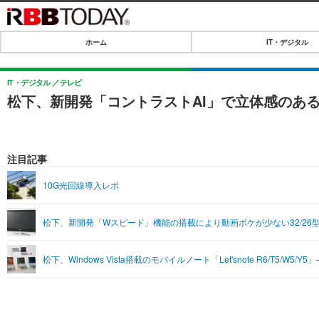
ホーム
IT・デジタル
ホーム
IT・デジタル
IT・デジタル
テレビ
松下、新開発「コントラストAI」で立体感のある画質
IT・デジタルTOP
SPEED TEST
ネタ
エンタメ
注目記事
ショッピング
エンタメTOP
ライフ
10G光回線導入レポ
韓流・K-POP
ライフTOP
リリース一覧
松下、新開発「Wスピード」機能の搭載により動画ボケが少ない32/26型液晶
音楽
ペット
プッシュ通知の停止方法
グラビア
その他
松下、Windows Vista搭載のモバイルノート「Let'snote R6/T5/W
ショッピング