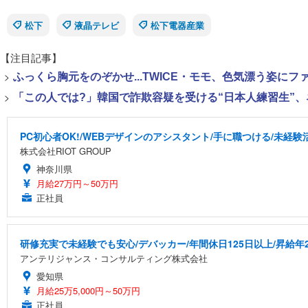
松下
液晶テレビ
松下電器産業
【注目記事】
>
ふっくら胸元をのぞかせ...TWICE・モモ、色気漂う姿に
>
「この人では?」韓国で詐欺容疑を受ける“日本人練習生”
PC初心者OK!/WEBデザインのアシスタント/手に職つける/未経験
株式会社RIOT GROUP
神奈川県
月給27万円～50万円
正社員
研修充実で未経験でも安心/デバッカー/年間休日125日以上/昇給年
アンテリジャンス・コンサルティング株式会社
愛知県
月給25万5,000円～50万円
正社員