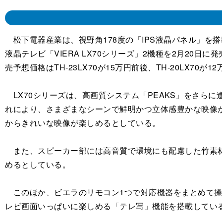
松下電器産業は、視野角178度の「IPS液晶パネル」を搭
液晶テレビ「VIERA LX70シリーズ」2機種を2月20日に
売予想価格はTH-23LX70が15万円前後、TH-20LX70が1
LX70シリーズは、高画質システム「PEAKS」をさら
れにより、さまざまなシーンで鮮明かつ立体感豊かな映像
からきれいな映像が楽しめるとしている。
また、スピーカー部には高音質で環境にも配慮した竹素材
めるとしている。
このほか、ビエラのリモコン1つで対応機器をまとめて操
レビ画面いっぱいに楽しめる「テレ写」機能を搭載している。