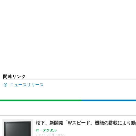
[EdoErgo] オフィスチェア 椅子 テレワーク 疲れない
EIZO ビジネス向けプレミアムモニター | FlexScan EV3240
Amazonベーシック ペットシーツ 薄型 レギュラー 1回使
(黒網+黒枠+黒足)
￥105,595
￥3,373
￥5,699
SIHOO B100 オフィスチェア／デスクチェア メッシュ
EIZO ビジネス向けプレミアムモニター | FlexScan EV2740
Amazonベーシック ペットシーツ 厚型 ワイド 42枚x2袋
￥27,999
￥109,572
￥3,234
関連リンク
ニュースリリース
Sezlife オフィスチェア デスクチェア 疲れない テレ
【純正品】27"ゲーミングモニター DualSense 充電フック
ネオ・ルーライフ ネオ・オムツ L 中型犬用 26枚入り 単
ション PCチェア 通気性メッシュ ゲーミング/勉強/事務用
￥49,979
￥1,800
￥7,680
松下、新開発「Wスピード」機能の搭載により動画ボケ
Sezlife オフィスチェア デスクチェア 疲れない テレ
【整備済み品】Dell E2724HS 27インチ 液晶モニター フルH
Smart Basic(スマートベーシック) 【Amazon.co.jp
IT・デジタル
ション PCチェア 通気性メッシュ ゲーミング/勉強/事務用
2007.1.29(月) 19:43