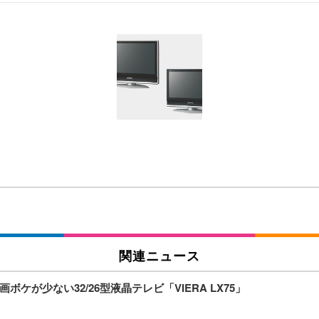
 跳ね上げ式アームレスト コンパクト 約105度ロッキング pc 事務椅子 360度
X-WT | 31.5型4K UHD・USB Type-C・ホワイト
い捨て 無香料 ホワイト 300枚
チェア 人間工学 疲れない ブラック
X-WT | 27.0型4K UHD・USB Type-C・ホワイト
(84枚) ホワイト(吸収面:ライトブルー)
ワーク チェア 強化バックレスト 30度ロッキング機能 人間工学 椅子 腰サポー
付き（CFI-ZDM1J）
品
 おしゃれ パソコンチェア (ブラック)
関連ニュース
が少ない32/26型液晶テレビ「VIERA LX75」
ワーク チェア 強化バックレスト 30度ロッキング機能 人間工学 椅子 腰サポー
D（1920×1080）VA 非光沢 HDMI/DisplayPort/VGA スピーカー内蔵 
限定】 Smart Basic アイリスオーヤマ ペットシーツ 超厚型 お徳用 ワイド 100枚入 
 おしゃれ パソコンチェア (ホワイト)