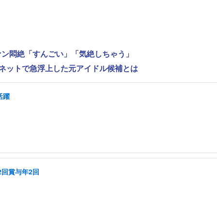
ファン悶絶「すんごい」「気絶しちゃう」
、ネットで急浮上した元アイドル候補とは
活躍
2回賞与年2回