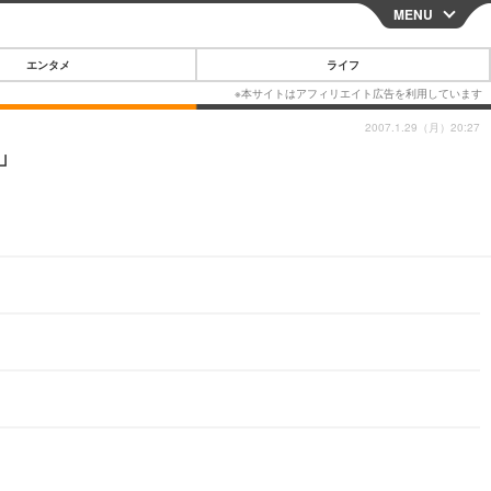
MENU
CLOSE
エンタメ
ライフ
2007.1.29（月）20:27
」
スマートフォン
ガジェット・ツール
その他
映画・ドラマ
韓国・芸能
グルメ
スポーツ
ショッピング
ブログ
その他