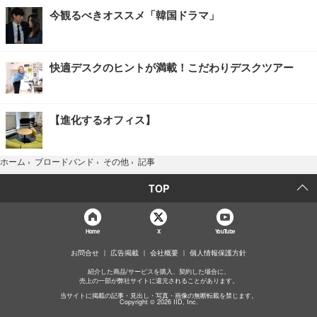
今観るべきオススメ「韓国ドラマ」
快適デスクのヒントが満載！こだわりデスクツアー
【進化するオフィス】
記事
ホーム
›
ブロードバンド
›
その他
›
TOP
Home
X
YouTube
お問合せ
広告掲載
会社概要
個人情報保護方針
紹介した商品/サービスを購入、契約した場合に、
売上の一部が弊社サイトに還元されることがあります。
当サイトに掲載の記事・見出し・写真・画像の無断転載を禁じます。
Copyright © 2026 IID, Inc.