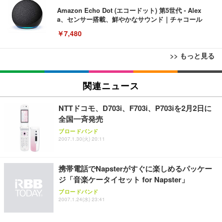
Amazon Echo Dot (エコードット) 第5世代 - Alex
a、センサー搭載、鮮やかなサウンド｜チャコール
￥7,480
>> もっと見る
[EdoErgo] オフィスチェア 椅子 テレワーク 疲れな
EIZO ビジネス向けプレミアムモニター | FlexScan
Amazonベーシック ペットシーツ 薄型 レギュラー 1
い 跳ね上げ式アームレスト コンパクト 約105度ロッ
EV3240X-WT | 31.5型4K UHD・USB Type-C・ホワ
関連ニュース
回使い捨て 無香料 ホワイト 300枚
キング pc 事務椅子 360度回転 座面昇降 強化ナイロ
イト
ン樹脂ベース 通気性メッシュ 在宅ワーク H-WY01
￥3,373
￥5,699
￥105,595
NTTドコモ、D703i、F703i、P703iを2月2日に
(黒網+黒枠+黒足)
全国一斉発売
ブロードバンド
EIZO ビジネス向けプレミアムモニター | FlexScan
SIHOO B100 オフィスチェア／デスクチェア メッシ
Amazonベーシック ペットシーツ 厚型 ワイド 42枚
2007.1.30(火) 20:11
EV2740X-WT | 27.0型4K UHD・USB Type-C・ホワ
ュチェア 人間工学 疲れない ブラック
x2袋(84枚) ホワイト(吸収面:ライトブルー)
イト
￥27,999
￥3,234
￥109,572
携帯電話でNapsterがすぐに楽しめるパッケー
ジ「音楽ケータイセット for Napster」
Sezlife オフィスチェア デスクチェア 疲れない テレ
ブロードバンド
【純正品】27"ゲーミングモニター DualSense 充電
ネオ・ルーライフ ネオ・オムツ L 中型犬用 26枚入
ワーク チェア 強化バックレスト 30度ロッキング機
2007.1.24(水) 23:41
フック付き（CFI-ZDM1J）
り 単品
能 人間工学 椅子 腰サポート 90度跳ね上げ式アーム
レスト 3Dヘッドレスト ハンガー付き 高反発クッシ
￥49,979
￥1,800