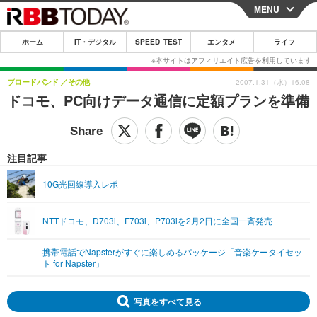
MENU
CLOSE
ホーム
IT・デジタル
SPEED TEST
エンタメ
ライフ
ホーム
IT・デジタル
ブロードバンド
その他
2007.1.31（水）16:08
ドコモ、PC向けデータ通信に定額プランを準備
IT・デジタルTOP
スマートフォン
SPEED TEST
ネタ
ガジェット・ツール
エンタメ
注目記事
ショッピング
その他
エンタメTOP
映画・ドラマ
ライフ
10G光回線導入レポ
韓流・K-POP
韓国・芸能
ライフTOP
グルメ
リリース一覧
NTTドコモ、D703i、F703i、P703iを2月2日に全国一斉発売
音楽
スポーツ
ペット
ショッピング
プッシュ通知の停止方法
グラビア
ブログ
携帯電話でNapsterがすぐに楽しめるパッケージ「音楽ケータイセッ
その他
ト for Napster」
ショッピング
その他
写真をすべて見る