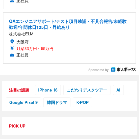
正社員
QAエンジニアサポート/テスト項目確認・不具合報告/未経験
歓迎/年間休日125日・昇給あり
株式会社ELM
大阪府
月給33万円～55万円
正社員
Sponsored by
注目の話題
iPhone 16
こだわりデスクツアー
AI
Google Pixel 9
韓国ドラマ
K-POP
PICK UP