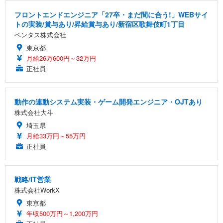
￥7,680
ョン PCチェア 通気性メッシュ ゲーミング/勉強/事
務用 おしゃれ パソコンチェア (ブラック)
フロントエンドエンジニア「27卒・まだ間に合う!」WEBサイ
トの実装/賞与あり/昇給賞与あり/新宿区歌舞伎町1丁目
Sezlife オフィスチェア デスクチェア 疲れない テレ
【整備済み品】Dell E2724HS 27インチ 液晶モニタ
Smart Basic(スマートベーシック) 【Amazon.co.jp
ベンタス株式会社
ワーク チェア 強化バックレスト 30度ロッキング機
ー フルHD（1920×1080）VA 非光沢 HDMI/DisplayP
限定】 Smart Basic アイリスオーヤマ ペットシーツ
能 人間工学 椅子 腰サポート 90度跳ね上げ式アーム
ort/VGA スピーカー内蔵 高さ調整 スイベル VESA対
超厚型 お徳用 ワイド 100枚入 (x 1) (ケース販売)
東京都
レスト 3Dヘッドレスト ハンガー付き 高反発クッシ
応 ComfortView ビジネス向け
月給26万600円～32万円
￥7,680
￥15,800
￥3,670
ョン PCチェア 通気性メッシュ ゲーミング/勉強/事
正社員
務用 おしゃれ パソコンチェア (ホワイト)
ANDWINT オフィスチェア デスクチェア 肘なし メ
【MiniLED/24.5inch/280Hz/FHD】GRAPHT THE S
アイリスオーヤマ ペットシーツ 超厚型 お徳用 レギ
ッシュ 通気性 ランバーサポート付き 腰サポート ガ
HOOTER Gaming Monitor 24” Essential ゲーミン
ュラー 200枚入【Amazon.co.jp限定】
動作の連動システム実装・ゲーム開発エンジニア・OJTあり
ス圧無段階昇降 360度回転 キャスター付き コンパク
グモニター QD 24.5インチ 1ms FHD 量子ドット 残
株式会社大斗
ト 幅52×奥行58.5×高さ84～96cm テレワーク 在宅
像低減 (3年保証 | 輝点保証 | 日本メーカー)
￥3,731
￥4,139
￥34,980
勤務 ブラック
埼玉県
月給33万円～55万円
正社員
戦略/IT営業
株式会社WorkX
東京都
年収500万円～1,200万円