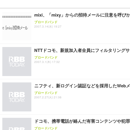
SIHOO B100 オフィスチェア／デスクチェア メッシュ
EIZO ビジネス向けプレミアムモニター | FlexScan EV2740
Amazonベーシック ペットシーツ 厚型 ワイド 42枚x2袋
mixi、「mixy」からの招待メールに注意を呼び
￥27,999
￥109,572
￥3,234
ブロードバンド
2007.3.14(水) 19:27
Sezlife オフィスチェア デスクチェア 疲れない テレ
【純正品】27"ゲーミングモニター DualSense 充電フック
ネオ・ルーライフ ネオ・オムツ L 中型犬用 26枚入り 単
ション PCチェア 通気性メッシュ ゲーミング/勉強/事務用
￥49,979
￥1,800
NTTドコモ、新規加入者全員にフィルタリング
￥7,680
ブロードバンド
2007.3.1(木) 17:32
Sezlife オフィスチェア デスクチェア 疲れない テレ
【整備済み品】Dell E2724HS 27インチ 液晶モニター フルH
Smart Basic(スマートベーシック) 【Amazon.co.jp
ション PCチェア 通気性メッシュ ゲーミング/勉強/事務用
￥15,800
￥3,670
ニフティ、新ログイン認証などを採用したWeb
￥7,680
ブロードバンド
2007.2.27(火) 21:06
ANDWINT オフィスチェア デスクチェア 肘なし メッシュ
【MiniLED/24.5inch/280Hz/FHD】GRAPHT THE 
アイリスオーヤマ ペットシーツ 超厚型 お徳用 レギュラー 20
勤務 ブラック
￥34,980
￥3,731
￥4,139
ドコモ、携帯電話が絡んだ有害コンテンツや犯罪
ブロードバンド