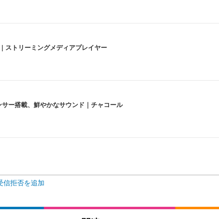
うな4K体験 | ストリーミングメディアプレイヤー
lexa、センサー搭載、鮮やかなサウンド｜チャコール
 跳ね上げ式アームレスト コンパクト 約105度ロッキング pc 事務椅子 360度
X-WT | 31.5型4K UHD・USB Type-C・ホワイト
い捨て 無香料 ホワイト 300枚
受信拒否を追加