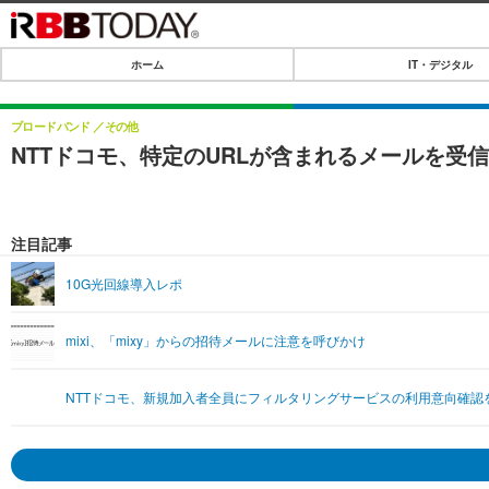
ホーム
IT・デジタル
ホーム
IT・デジタル
ブロードバンド
その他
NTTドコモ、特定のURLが含まれるメールを受
IT・デジタルTOP
SPEED TEST
ネタ
エンタメ
注目記事
ショッピング
エンタメTOP
ライフ
10G光回線導入レポ
韓流・K-POP
ライフTOP
リリース一覧
mixi、「mixy」からの招待メールに注意を呼びかけ
音楽
ペット
プッシュ通知の停止方法
グラビア
その他
NTTドコモ、新規加入者全員にフィルタリングサービスの利用意向確認
ショッピング