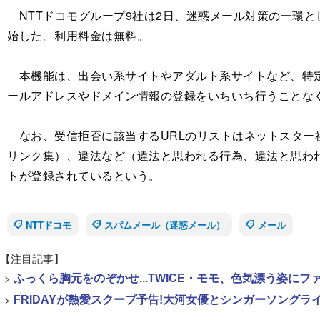
NTTドコモグループ9社は2日、迷惑メール対策の一環とし
始した。利用料金は無料。
本機能は、出会い系サイトやアダルト系サイトなど、特定
ールアドレスやドメイン情報の登録をいちいち行うことな
なお、受信拒否に該当するURLのリストはネットスター
リンク集）、違法など（違法と思われる行為、違法と思わ
トが登録されているという。
NTTドコモ
スパムメール（迷惑メール）
メール
【注目記事】
>
ふっくら胸元をのぞかせ...TWICE・モモ、色気漂う姿に
>
FRIDAYが熱愛スクープ予告!大河女優とシンガーソング