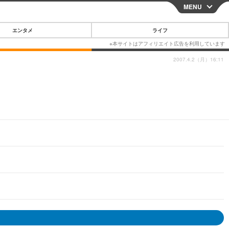
MENU
CLOSE
エンタメ
ライフ
2007.4.2（月）16:11
スマートフォン
ガジェット・ツール
その他
映画・ドラマ
韓国・芸能
グルメ
スポーツ
ショッピング
ブログ
その他