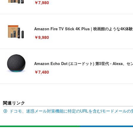
￥7,980
Amazon Fire TV Stick 4K Plus | 映画館のよ
￥9,980
Amazon Echo Dot (エコードット) 第5世代 - A
￥7,480
[EdoErgo] オフィスチェア 椅子 テレワーク 疲れない
関連リンク
EIZO ビジネス向けプレミアムモニター | FlexScan EV3240
Amazonベーシック ペットシーツ 薄型 レギュラー 1回使
(黒網+黒枠+黒足)
ドコモ、迷惑メール対策機能に特定のURLを含むiモードメールの
￥105,595
￥3,373
￥5,699