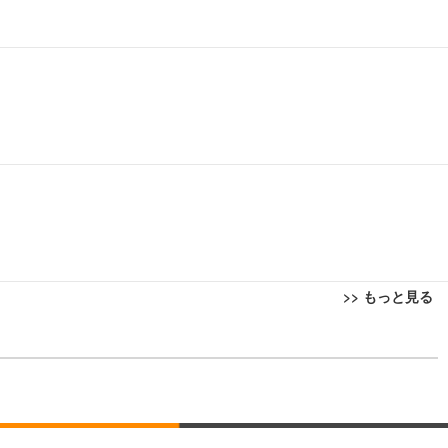
>> もっと見る
回転 座面昇降 強化ナイロン樹脂ベース 通気性メッシュ 在宅ワーク H-WY01