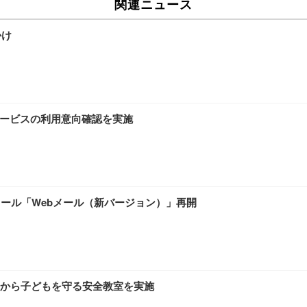
関連ニュース
チェア 人間工学 疲れない ブラック
X-WT | 27.0型4K UHD・USB Type-C・ホワイト
(84枚) ホワイト(吸収面:ライトブルー)
かけ
ワーク チェア 強化バックレスト 30度ロッキング機能 人間工学 椅子 腰サポー
付き（CFI-ZDM1J）
品
 おしゃれ パソコンチェア (ブラック)
サービスの利用意向確認を実施
ワーク チェア 強化バックレスト 30度ロッキング機能 人間工学 椅子 腰サポー
D（1920×1080）VA 非光沢 HDMI/DisplayPort/VGA スピーカー内蔵 
限定】 Smart Basic アイリスオーヤマ ペットシーツ 超厚型 お徳用 ワイド 100枚入 
 おしゃれ パソコンチェア (ホワイト)
メール「Webメール（新バージョン）」再開
 通気性 ランバーサポート付き 腰サポート ガス圧無段階昇降 360度回転 キャス
SHOOTER Gaming Monitor 24” Essential ゲーミングモニター QD 24.5
0枚入【Amazon.co.jp限定】
から子どもを守る安全教室を実施