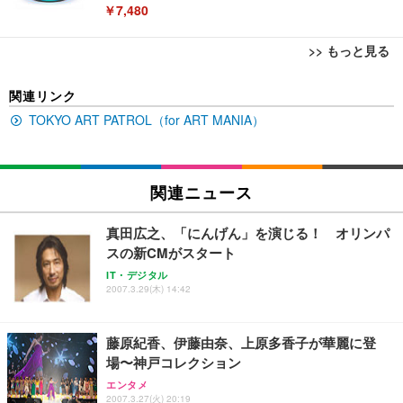
￥7,480
>> もっと見る
[EdoErgo] オフィスチェア 椅子 テレワーク 疲れな
EIZO ビジネス向けプレミアムモニター | FlexScan
Amazonベーシック ペットシーツ 薄型 レギュラー 1
関連リンク
い 跳ね上げ式アームレスト コンパクト 約105度ロッ
EV3240X-WT | 31.5型4K UHD・USB Type-C・ホワ
回使い捨て 無香料 ホワイト 300枚
キング pc 事務椅子 360度回転 座面昇降 強化ナイロ
イト
TOKYO ART PATROL（for ART MANIA）
ン樹脂ベース 通気性メッシュ 在宅ワーク H-WY01
￥3,373
￥5,699
￥105,595
(黒網+黒枠+黒足)
EIZO ビジネス向けプレミアムモニター | FlexScan
関連ニュース
SIHOO B100 オフィスチェア／デスクチェア メッシ
Amazonベーシック ペットシーツ 厚型 ワイド 42枚
EV2740X-WT | 27.0型4K UHD・USB Type-C・ホワ
ュチェア 人間工学 疲れない ブラック
x2袋(84枚) ホワイト(吸収面:ライトブルー)
イト
真田広之、「にんげん」を演じる！ オリンパ
￥27,999
￥3,234
￥109,572
スの新CMがスタート
IT・デジタル
2007.3.29(木) 14:42
Sezlife オフィスチェア デスクチェア 疲れない テレ
【純正品】27"ゲーミングモニター DualSense 充電
ネオ・ルーライフ ネオ・オムツ L 中型犬用 26枚入
ワーク チェア 強化バックレスト 30度ロッキング機
フック付き（CFI-ZDM1J）
り 単品
能 人間工学 椅子 腰サポート 90度跳ね上げ式アーム
藤原紀香、伊藤由奈、上原多香子が華麗に登
レスト 3Dヘッドレスト ハンガー付き 高反発クッシ
￥49,979
￥1,800
￥7,680
場〜神戸コレクション
ョン PCチェア 通気性メッシュ ゲーミング/勉強/事
務用 おしゃれ パソコンチェア (ブラック)
エンタメ
2007.3.27(火) 20:19
Sezlife オフィスチェア デスクチェア 疲れない テレ
【整備済み品】Dell E2724HS 27インチ 液晶モニタ
Smart Basic(スマートベーシック) 【Amazon.co.jp