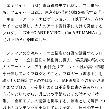
エキサイト、（財）東京都歴史文化財団、立川事務
所、フェイバーは2日、東京都の芸術活動を発信する「ト
ーキョー・アート・ナビゲーション」（以下TAN）Web
サイトと連動し、大人のアート愛好家に向けて発信する
ブログ、「TOKYO ART PATROL（for ART MANIA）」
（以下TAP）を開始した。
メディアの交流をテーマに幅広い分野で活躍するプロ
デューサー・立川直樹を編集長に据え、“美意識の強い大
人のアート・マニア”に向けたリアルタイム性の高い情報
を発信していくブログとのこと。ブロガー（書き手）を
誰か1人に固定するのではなく、TAP編集部も含めたさま
ざまなブロガーが定期的または不定期に書き込みを行う
方式をとりながら、月ごとや季節などその時々で「特
集」「企画モノ」の情報も掲載する。原則として毎日1つ
以上のコンテンツを更新していく予定。「日刊のアート