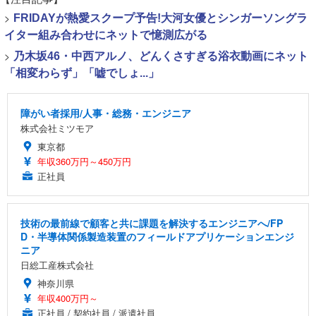
>
FRIDAYが熱愛スクープ予告!大河女優とシンガーソングラ
イター組み合わせにネットで憶測広がる
>
乃木坂46・中西アルノ、どんくさすぎる浴衣動画にネット
「相変わらず」「嘘でしょ...」
障がい者採用/人事・総務・エンジニア
株式会社ミツモア
東京都
年収360万円～450万円
正社員
技術の最前線で顧客と共に課題を解決するエンジニアへ/FP
D・半導体関係製造装置のフィールドアプリケーションエンジ
ニア
日総工産株式会社
神奈川県
年収400万円～
正社員 / 契約社員 / 派遣社員