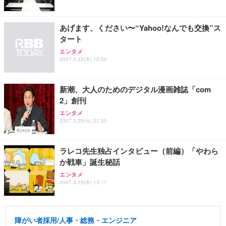
ワーク チェア 強化バックレスト 30度ロッキング機
ー フルHD（1920×1080）VA 非光沢 HDMI/DisplayP
限定】 Smart Basic アイリスオーヤマ ペットシーツ
能 人間工学 椅子 腰サポート 90度跳ね上げ式アーム
ort/VGA スピーカー内蔵 高さ調整 スイベル VESA対
超厚型 お徳用 ワイド 100枚入 (x 1) (ケース販売)
レスト 3Dヘッドレスト ハンガー付き 高反発クッシ
応 ComfortView ビジネス向け
あげます、ください〜“Yahoo!なんでも交換”ス
￥7,680
￥15,800
￥3,670
ョン PCチェア 通気性メッシュ ゲーミング/勉強/事
タート
務用 おしゃれ パソコンチェア (ホワイト)
エンタメ
ANDWINT オフィスチェア デスクチェア 肘なし メ
【MiniLED/24.5inch/280Hz/FHD】GRAPHT THE S
2007.3.22(木) 15:50
アイリスオーヤマ ペットシーツ 超厚型 お徳用 レギ
ッシュ 通気性 ランバーサポート付き 腰サポート ガ
HOOTER Gaming Monitor 24” Essential ゲーミン
ュラー 200枚入【Amazon.co.jp限定】
ス圧無段階昇降 360度回転 キャスター付き コンパク
グモニター QD 24.5インチ 1ms FHD 量子ドット 残
ト 幅52×奥行58.5×高さ84～96cm テレワーク 在宅
像低減 (3年保証 | 輝点保証 | 日本メーカー)
￥3,731
新潮、大人のためのデジタル漫画雑誌「com
￥4,139
￥34,980
勤務 ブラック
2」創刊
エンタメ
2007.3.20(火) 21:20
ラレコ先生独占インタビュー（前編）「やわら
か戦車」誕生秘話
エンタメ
2007.3.15(木) 13:11
障がい者採用/人事・総務・エンジニア