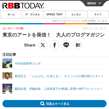
MENU
CLOSE
ホーム
IT・デジタル
SPEED TEST
エンタメ
ライフ
ホーム
IT・デジタル
エンタメ
その他
2007.4.2（月）21:51
東京のアートを発信！ 大人のブログマガジン
IT・デジタルTOP
スマートフォン
SPEED TEST
ネタ
ガジェット・ツール
エンタメ
注目記事
ショッピング
その他
エンタメTOP
映画・ドラマ
ライフ
10G光回線導入レポ
韓流・K-POP
韓国・芸能
ライフTOP
グルメ
リリース一覧
真田広之、「にんげん」を演じる！ オリンパスの新CMがスタート
音楽
スポーツ
ペット
ショッピング
プッシュ通知の停止方法
グラビア
ブログ
その他
藤原紀香、伊藤由奈、上原多香子が華麗に登場〜神戸コレクション
ショッピング
その他
写真をすべて見る