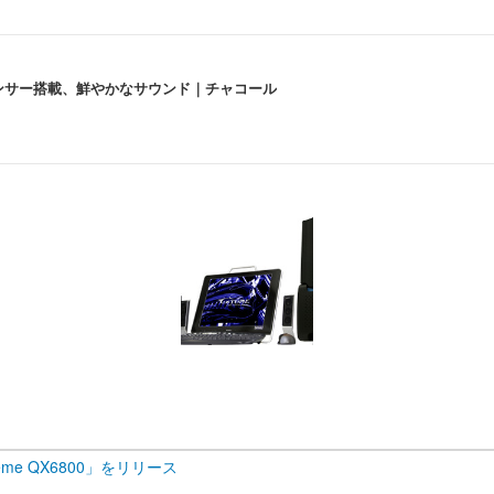
lexa、センサー搭載、鮮やかなサウンド｜チャコール
 跳ね上げ式アームレスト コンパクト 約105度ロッキング pc 事務椅子 360度
X-WT | 31.5型4K UHD・USB Type-C・ホワイト
い捨て 無香料 ホワイト 300枚
チェア 人間工学 疲れない ブラック
X-WT | 27.0型4K UHD・USB Type-C・ホワイト
(84枚) ホワイト(吸収面:ライトブルー)
eme QX6800」をリリース
ワーク チェア 強化バックレスト 30度ロッキング機能 人間工学 椅子 腰サポー