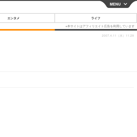
MENU
CLOSE
エンタメ
ライフ
2007.4.11（水）11:29
スマートフォン
ガジェット・ツール
その他
映画・ドラマ
韓国・芸能
グルメ
スポーツ
ショッピング
ブログ
その他