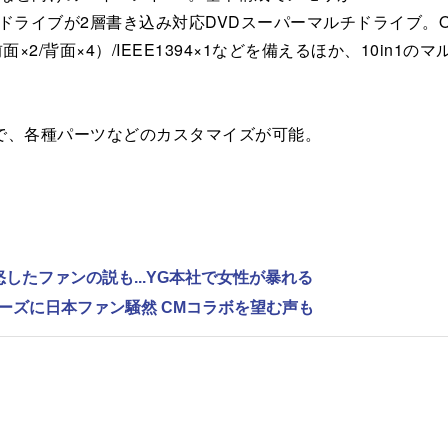
、光学ドライブが2層書き込み対応DVDスーパーマルチドライブ。OS
/背面×4）/IEEE1394×1などを備えるほか、10in1のマ
対応で、各種パーツなどのカスタマイズが可能。
怒したファンの説も...YG本社で女性が暴れる
レーズに日本ファン騒然 CMコラボを望む声も