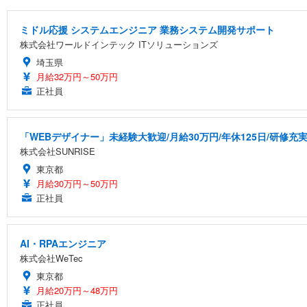
【純正品】27"ゲーミングモニター DualSense 充電フック
ネオ・ルーライフ ネオ・オムツ L 中型犬用 26枚入り 単
ション PCチェア 通気性メッシュ ゲーミング/勉強/事務用
￥49,979
￥1,800
ミドル応援 システムエンジニア 業務システム開発サポート
￥7,680
株式会社ワールドインテック ITソリューションズ
埼玉県
月給32万円～50万円
Sezlife オフィスチェア デスクチェア 疲れない テレ
【整備済み品】Dell E2724HS 27インチ 液晶モニター フルH
Smart Basic(スマートベーシック) 【Amazon.co.jp
ション PCチェア 通気性メッシュ ゲーミング/勉強/事務用
正社員
￥15,800
￥3,670
￥7,680
「WEBデザイナー」未経験大歓迎/月給30万円/年休125日/研修充
株式会社SUNRISE
ANDWINT オフィスチェア デスクチェア 肘なし メッシュ
【MiniLED/24.5inch/280Hz/FHD】GRAPHT THE 
アイリスオーヤマ ペットシーツ 超厚型 お徳用 レギュラー 20
東京都
勤務 ブラック
月給30万円～50万円
￥34,980
￥3,731
￥4,139
正社員
AI・RPAエンジニア
株式会社WeTec
東京都
月給20万円～48万円
正社員