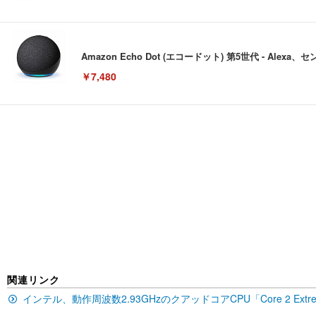
Amazon Echo Dot (エコードット) 第5世代 - A
￥7,480
[EdoErgo] オフィスチェア 椅子 テレワーク 疲れない
EIZO ビジネス向けプレミアムモニター | FlexScan EV3240
Amazonベーシック ペットシーツ 薄型 レギュラー 1回使
(黒網+黒枠+黒足)
￥105,595
￥3,373
￥5,699
SIHOO B100 オフィスチェア／デスクチェア メッシュ
EIZO ビジネス向けプレミアムモニター | FlexScan EV2740
Amazonベーシック ペットシーツ 厚型 ワイド 42枚x2袋
￥27,999
￥109,572
￥3,234
関連リンク
インテル、動作周波数2.93GHzのクアッドコアCPU「Core 2 Extr
Sezlife オフィスチェア デスクチェア 疲れない テレ