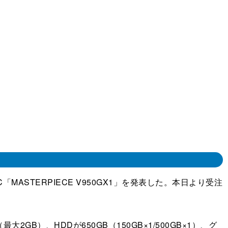
PC「MASTERPIECE V950GX1」を発表した。本日より受注
2GB）、HDDが650GB（150GB×1/500GB×1）、グ