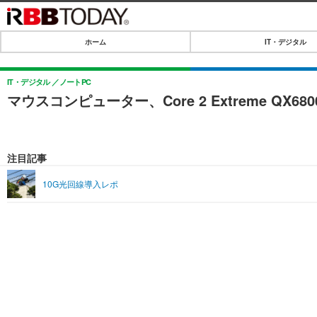
ホーム
IT・デジタル
ホーム
IT・デジタル
IT・デジタル
ノートPC
マウスコンピューター、Core 2 Extreme Q
IT・デジタルTOP
SPEED TEST
ネタ
エンタメ
注目記事
ショッピング
エンタメTOP
ライフ
10G光回線導入レポ
韓流・K-POP
ライフTOP
リリース一覧
音楽
ペット
プッシュ通知の停止方法
グラビア
その他
ショッピング