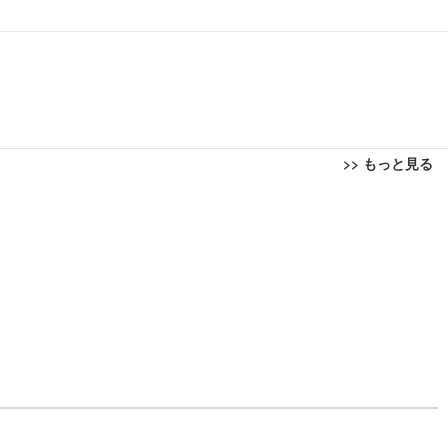
>> もっと見る
回転 座面昇降 強化ナイロン樹脂ベース 通気性メッシュ 在宅ワーク H-WY01
ト 90度跳ね上げ式アームレスト 3Dヘッドレスト ハンガー付き 高反発クッ