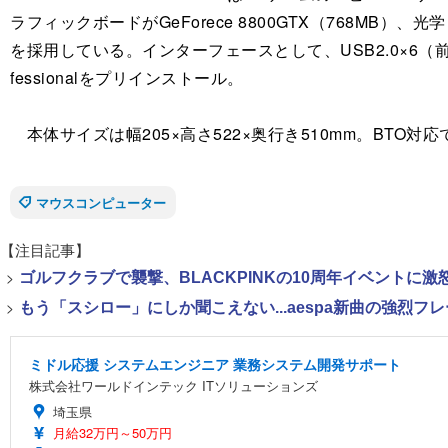
ラフィックボードがGeForece 8800GTX（768MB）
を採用している。インターフェースとして、USB2.0×6（前面×2
fessionalをプリインストール。
本体サイズは幅205×高さ522×奥行き510mm。BTO
マウスコンピューター
【注目記事】
>
ゴルフクラブで襲撃、BLACKPINKの10周年イベントに激
>
もう「スシロー」にしか聞こえない...aespa新曲の強烈フ
ミドル応援 システムエンジニア 業務システム開発サポート
株式会社ワールドインテック ITソリューションズ
埼玉県
月給32万円～50万円