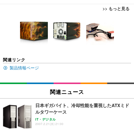
>> もっと見る
[EdoErgo] オフィスチェア 椅子 テレワーク 疲れな
EIZO ビジネス向けプレミアムモニター | FlexScan
Amazonベーシック ペットシーツ 薄型 レギュラー 1
い 跳ね上げ式アームレスト コンパクト 約105度ロッ
EV3240X-WT | 31.5型4K UHD・USB Type-C・ホワ
回使い捨て 無香料 ホワイト 300枚
キング pc 事務椅子 360度回転 座面昇降 強化ナイロ
イト
ン樹脂ベース 通気性メッシュ 在宅ワーク H-WY01
￥3,373
￥5,699
￥105,595
(黒網+黒枠+黒足)
EIZO ビジネス向けプレミアムモニター | FlexScan
SIHOO B100 オフィスチェア／デスクチェア メッシ
Amazonベーシック ペットシーツ 厚型 ワイド 42枚
関連リンク
EV2740X-WT | 27.0型4K UHD・USB Type-C・ホワ
ュチェア 人間工学 疲れない ブラック
x2袋(84枚) ホワイト(吸収面:ライトブルー)
イト
製品情報ページ
￥27,999
￥3,234
￥109,572
Sezlife オフィスチェア デスクチェア 疲れない テレ
関連ニュース
【純正品】27"ゲーミングモニター DualSense 充電
ネオ・ルーライフ ネオ・オムツ L 中型犬用 26枚入
ワーク チェア 強化バックレスト 30度ロッキング機
フック付き（CFI-ZDM1J）
り 単品
能 人間工学 椅子 腰サポート 90度跳ね上げ式アーム
日本ギガバイト、冷却性能を重視したATXミド
レスト 3Dヘッドレスト ハンガー付き 高反発クッシ
￥49,979
￥1,800
￥7,680
ルタワーケース
ョン PCチェア 通気性メッシュ ゲーミング/勉強/事
務用 おしゃれ パソコンチェア (ブラック)
IT・デジタル
2007.2.21(水) 21:00
Sezlife オフィスチェア デスクチェア 疲れない テレ
【整備済み品】Dell E2724HS 27インチ 液晶モニタ
Smart Basic(スマートベーシック) 【Amazon.co.jp
ワーク チェア 強化バックレスト 30度ロッキング機
ー フルHD（1920×1080）VA 非光沢 HDMI/DisplayP
限定】 Smart Basic アイリスオーヤマ ペットシーツ