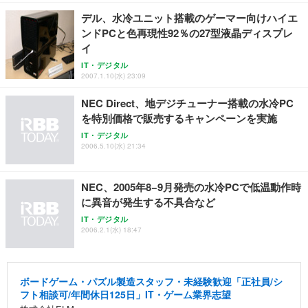
能 人間工学 椅子 腰サポート 90度跳ね上げ式アーム
ort/VGA スピーカー内蔵 高さ調整 スイベル VESA対
超厚型 お徳用 ワイド 100枚入 (x 1) (ケース販売)
デル、水冷ユニット搭載のゲーマー向けハイエ
レスト 3Dヘッドレスト ハンガー付き 高反発クッシ
応 ComfortView ビジネス向け
￥7,680
￥15,800
￥3,670
ョン PCチェア 通気性メッシュ ゲーミング/勉強/事
ンドPCと色再現性92％の27型液晶ディスプレ
務用 おしゃれ パソコンチェア (ホワイト)
イ
ANDWINT オフィスチェア デスクチェア 肘なし メ
【MiniLED/24.5inch/280Hz/FHD】GRAPHT THE S
IT・デジタル
アイリスオーヤマ ペットシーツ 超厚型 お徳用 レギ
ッシュ 通気性 ランバーサポート付き 腰サポート ガ
HOOTER Gaming Monitor 24” Essential ゲーミン
2007.1.10(水) 23:09
ュラー 200枚入【Amazon.co.jp限定】
ス圧無段階昇降 360度回転 キャスター付き コンパク
グモニター QD 24.5インチ 1ms FHD 量子ドット 残
ト 幅52×奥行58.5×高さ84～96cm テレワーク 在宅
像低減 (3年保証 | 輝点保証 | 日本メーカー)
￥3,731
NEC Direct、地デジチューナー搭載の水冷PC
￥4,139
￥34,980
勤務 ブラック
を特別価格で販売するキャンペーンを実施
IT・デジタル
2006.5.10(水) 21:34
NEC、2005年8−9月発売の水冷PCで低温動作時
に異音が発生する不具合など
IT・デジタル
2006.2.1(水) 18:47
ボードゲーム・パズル製造スタッフ・未経験歓迎「正社員/シ
フト相談可/年間休日125日」IT・ゲーム業界志望