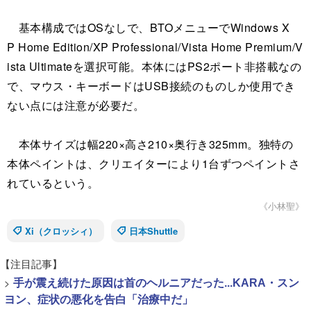
基本構成ではOSなしで、BTOメニューでWindows X
P Home Edition/XP Professional/Vista Home Premium/V
ista Ultimateを選択可能。本体にはPS2ポート非搭載なの
で、マウス・キーボードはUSB接続のものしか使用でき
ない点には注意が必要だ。
本体サイズは幅220×高さ210×奥行き325mm。独特の
本体ペイントは、クリエイターにより1台ずつペイントさ
れているという。
《小林聖》
Xi（クロッシィ）
日本Shuttle
【注目記事】
>
手が震え続けた原因は首のヘルニアだった...KARA・スン
ヨン、症状の悪化を告白「治療中だ」