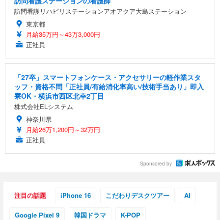
訪問看護ステーションの看護師
訪問看護リハビリステーションアオアクア大島ステーション
東京都
月給35万円～43万3,000円
正社員
「27卒」スマートフォンケース・アクセサリーの軽作業スタ
ッフ・資格不問「正社員/有給消化率高い/技術手当あり」即入
寮OK・横浜市西区北幸2丁目
株式会社ELシステム
神奈川県
月給26万1,200円～32万円
正社員
Sponsored by
注目の話題
iPhone 16
こだわりデスクツアー
AI
Google Pixel 9
韓国ドラマ
K-POP