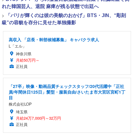
れた韓国芸人、退院 麻痺が残る状態で出廷へ
>
「パリが輝くのは彼の美貌のおかげ」BTS・JIN、“彫刻
級”の容貌を存分に見せた単独撮影
高収入 「店長・幹部候補募集」 キャバクラ求人
L「エル」
神奈川県
月給50万円～
正社員
「27卒」映像・動画品質チェックスタッフ/20代活躍中「正社
員/年間休日125日」髪型・服装自由/さいたま市大宮区宮町1丁
目
株式会社LOP
埼玉県
月給24万7,000円～32万円
正社員