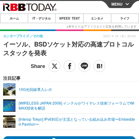
MENU
CLOSE
ホーム
IT・デジタル
SPEED TEST
エンタメ
ライフ
ホーム
IT・デジタル
エンタープライズ
その他
2007.4.19（木）20:04
イーソル、BSDソケット対応の高速プロトコル
IT・デジタルTOP
スマートフォン
SPEED TEST
スタックを発表
ネタ
ガジェット・ツール
エンタメ
ショッピング
その他
エンタメTOP
映画・ドラマ
ライフ
注目記事
韓流・K-POP
韓国・芸能
ライフTOP
グルメ
リリース一覧
10G光回線導入レポ
音楽
スポーツ
ペット
ショッピング
プッシュ通知の停止方法
[WIRELESS JAPAN 2006] インテルがワイヤレス技術フォーラムでWi
MAX技術を解説
グラビア
ブログ
その他
[Interop Tokyo] IPv6対応が主流となっている組み込み市場〜Embedde
ショッピング
その他
d Pavilion〜