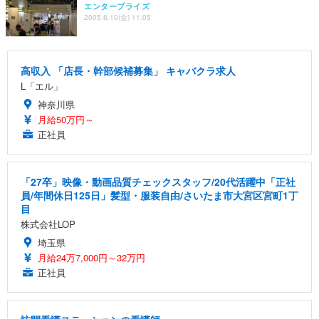
務用 おしゃれ パソコンチェア (ブラック)
エンタープライズ
2005.6.10(金) 11:05
Sezlife オフィスチェア デスクチェア 疲れない テレ
【整備済み品】Dell E2724HS 27インチ 液晶モニタ
Smart Basic(スマートベーシック) 【Amazon.co.jp
ワーク チェア 強化バックレスト 30度ロッキング機
ー フルHD（1920×1080）VA 非光沢 HDMI/DisplayP
限定】 Smart Basic アイリスオーヤマ ペットシーツ
能 人間工学 椅子 腰サポート 90度跳ね上げ式アーム
ort/VGA スピーカー内蔵 高さ調整 スイベル VESA対
超厚型 お徳用 ワイド 100枚入 (x 1) (ケース販売)
レスト 3Dヘッドレスト ハンガー付き 高反発クッシ
応 ComfortView ビジネス向け
￥7,680
￥15,800
￥3,670
高収入 「店長・幹部候補募集」 キャバクラ求人
ョン PCチェア 通気性メッシュ ゲーミング/勉強/事
務用 おしゃれ パソコンチェア (ホワイト)
L「エル」
ANDWINT オフィスチェア デスクチェア 肘なし メ
【MiniLED/24.5inch/280Hz/FHD】GRAPHT THE S
神奈川県
アイリスオーヤマ ペットシーツ 超厚型 お徳用 レギ
ッシュ 通気性 ランバーサポート付き 腰サポート ガ
HOOTER Gaming Monitor 24” Essential ゲーミン
月給50万円～
ュラー 200枚入【Amazon.co.jp限定】
ス圧無段階昇降 360度回転 キャスター付き コンパク
グモニター QD 24.5インチ 1ms FHD 量子ドット 残
正社員
ト 幅52×奥行58.5×高さ84～96cm テレワーク 在宅
像低減 (3年保証 | 輝点保証 | 日本メーカー)
￥3,731
￥4,139
￥34,980
勤務 ブラック
「27卒」映像・動画品質チェックスタッフ/20代活躍中「正社
員/年間休日125日」髪型・服装自由/さいたま市大宮区宮町1丁
目
株式会社LOP
埼玉県
月給24万7,000円～32万円
正社員