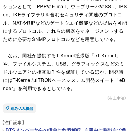
ションとして、PPPやE-mail、ウェブサーバやSSL、IPS
ec、IKEライブラリを含むセキュリティ関連のプロトコ
ル、NATやRIPなどのゲートウエイ機能などの提供を可能
にするプロトコル、これらの機器をマネージメントする
ために必要なSNMPプロトコルなどを用意している。
なお、同社が提供するT-Kernel拡張版「eT-Kernel」
や、ファイルシステム、USB、グラフィックスなどのミ
ドルウェアとの相互動作性を保証しているほか、開発時
にはT-Kernel/μITRONベースシステム開発スイート「eBi
nder」を利用できるとしている。
《村上幸治》
組み込み機器
【注目記事】
>
BTSメンバーからの借金に飲酒運転...自粛中に脳出血で倒