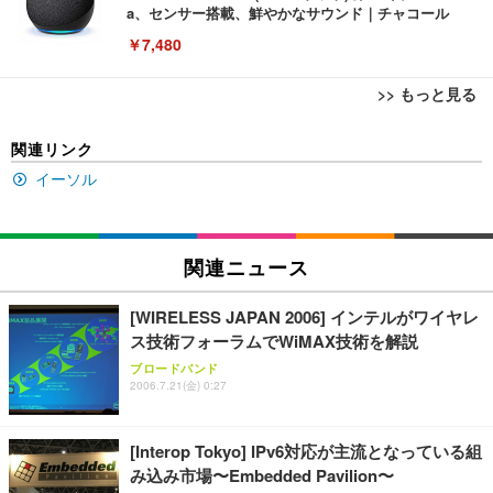
a、センサー搭載、鮮やかなサウンド｜チャコール
￥7,480
>> もっと見る
[EdoErgo] オフィスチェア 椅子 テレワーク 疲れな
EIZO ビジネス向けプレミアムモニター | FlexScan
Amazonベーシック ペットシーツ 薄型 レギュラー 1
関連リンク
い 跳ね上げ式アームレスト コンパクト 約105度ロッ
EV3240X-WT | 31.5型4K UHD・USB Type-C・ホワ
回使い捨て 無香料 ホワイト 300枚
キング pc 事務椅子 360度回転 座面昇降 強化ナイロ
イト
イーソル
ン樹脂ベース 通気性メッシュ 在宅ワーク H-WY01
￥3,373
￥5,699
￥105,595
(黒網+黒枠+黒足)
EIZO ビジネス向けプレミアムモニター | FlexScan
関連ニュース
SIHOO B100 オフィスチェア／デスクチェア メッシ
Amazonベーシック ペットシーツ 厚型 ワイド 42枚
EV2740X-WT | 27.0型4K UHD・USB Type-C・ホワ
ュチェア 人間工学 疲れない ブラック
x2袋(84枚) ホワイト(吸収面:ライトブルー)
イト
[WIRELESS JAPAN 2006] インテルがワイヤレ
￥27,999
￥3,234
￥109,572
ス技術フォーラムでWiMAX技術を解説
ブロードバンド
2006.7.21(金) 0:27
Sezlife オフィスチェア デスクチェア 疲れない テレ
【純正品】27"ゲーミングモニター DualSense 充電
ネオ・ルーライフ ネオ・オムツ L 中型犬用 26枚入
ワーク チェア 強化バックレスト 30度ロッキング機
フック付き（CFI-ZDM1J）
り 単品
能 人間工学 椅子 腰サポート 90度跳ね上げ式アーム
[Interop Tokyo] IPv6対応が主流となっている組
レスト 3Dヘッドレスト ハンガー付き 高反発クッシ
￥49,979
￥1,800
￥7,680
み込み市場〜Embedded Pavilion〜
ョン PCチェア 通気性メッシュ ゲーミング/勉強/事