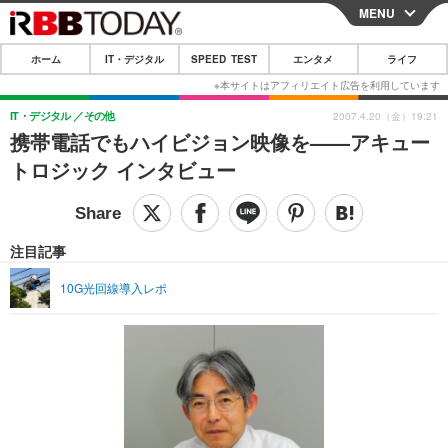
MENU
CLOSE
ホーム
IT・デジタル
SPEED TEST
エンタメ
ライフ
ホーム
IT・デジタル
IT・デジタル
その他
2007.4.20（金）19:21
携帯電話でもハイビジョン映像を——アキュー
IT・デジタルTOP
スマートフォン
SPEED TEST
トロジック インタビュー
ネタ
ガジェット・ツール
エンタメ
ショッピング
その他
エンタメTOP
映画・ドラマ
ライフ
注目記事
韓流・K-POP
韓国・芸能
ライフTOP
グルメ
リリース一覧
10G光回線導入レポ
音楽
スポーツ
ペット
ショッピング
プッシュ通知の停止方法
グラビア
ブログ
その他
ショッピング
その他