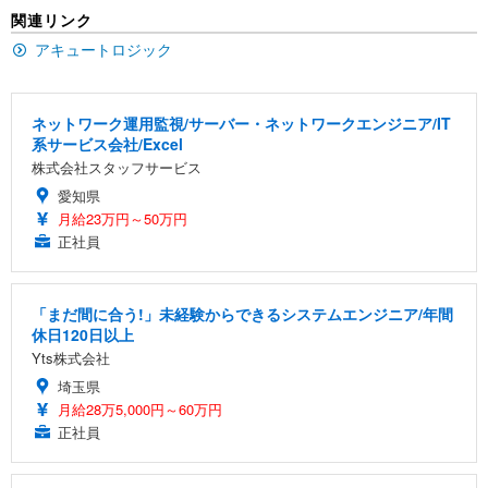
EIZO ビジネス向けプレミアムモニター | FlexScan
SIHOO B100 オフィスチェア／デスクチェア メッシ
Amazonベーシック ペットシーツ 厚型 ワイド 42枚
関連リンク
EV2740X-WT | 27.0型4K UHD・USB Type-C・ホワ
ュチェア 人間工学 疲れない ブラック
x2袋(84枚) ホワイト(吸収面:ライトブルー)
イト
アキュートロジック
￥27,999
￥3,234
￥109,572
ネットワーク運用監視/サーバー・ネットワークエンジニア/IT
Sezlife オフィスチェア デスクチェア 疲れない テレ
【純正品】27"ゲーミングモニター DualSense 充電
ネオ・ルーライフ ネオ・オムツ L 中型犬用 26枚入
系サービス会社/Excel
ワーク チェア 強化バックレスト 30度ロッキング機
フック付き（CFI-ZDM1J）
り 単品
株式会社スタッフサービス
能 人間工学 椅子 腰サポート 90度跳ね上げ式アーム
レスト 3Dヘッドレスト ハンガー付き 高反発クッシ
￥49,979
￥1,800
愛知県
￥7,680
ョン PCチェア 通気性メッシュ ゲーミング/勉強/事
月給23万円～50万円
務用 おしゃれ パソコンチェア (ブラック)
正社員
Sezlife オフィスチェア デスクチェア 疲れない テレ
【整備済み品】Dell E2724HS 27インチ 液晶モニタ
Smart Basic(スマートベーシック) 【Amazon.co.jp
ワーク チェア 強化バックレスト 30度ロッキング機
ー フルHD（1920×1080）VA 非光沢 HDMI/DisplayP
限定】 Smart Basic アイリスオーヤマ ペットシーツ
能 人間工学 椅子 腰サポート 90度跳ね上げ式アーム
ort/VGA スピーカー内蔵 高さ調整 スイベル VESA対
超厚型 お徳用 ワイド 100枚入 (x 1) (ケース販売)
「まだ間に合う!」未経験からできるシステムエンジニア/年間
レスト 3Dヘッドレスト ハンガー付き 高反発クッシ
応 ComfortView ビジネス向け
￥7,680
￥15,800
￥3,670
休日120日以上
ョン PCチェア 通気性メッシュ ゲーミング/勉強/事
Yts株式会社
務用 おしゃれ パソコンチェア (ホワイト)
埼玉県
ANDWINT オフィスチェア デスクチェア 肘なし メ
【MiniLED/24.5inch/280Hz/FHD】GRAPHT THE S
アイリスオーヤマ ペットシーツ 超厚型 お徳用 レギ
ッシュ 通気性 ランバーサポート付き 腰サポート ガ
HOOTER Gaming Monitor 24” Essential ゲーミン
月給28万5,000円～60万円
ュラー 200枚入【Amazon.co.jp限定】
ス圧無段階昇降 360度回転 キャスター付き コンパク
グモニター QD 24.5インチ 1ms FHD 量子ドット 残
正社員
ト 幅52×奥行58.5×高さ84～96cm テレワーク 在宅
像低減 (3年保証 | 輝点保証 | 日本メーカー)
￥3,731
￥4,139
￥34,980
勤務 ブラック