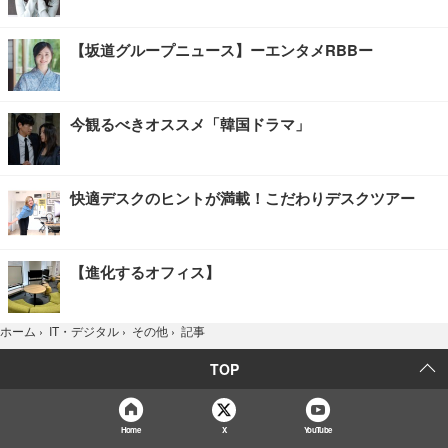
【坂道グループニュース】ーエンタメRBBー
今観るべきオススメ「韓国ドラマ」
快適デスクのヒントが満載！こだわりデスクツアー
【進化するオフィス】
記事
ホーム
›
IT・デジタル
›
その他
›
TOP
Home
X
YouTube