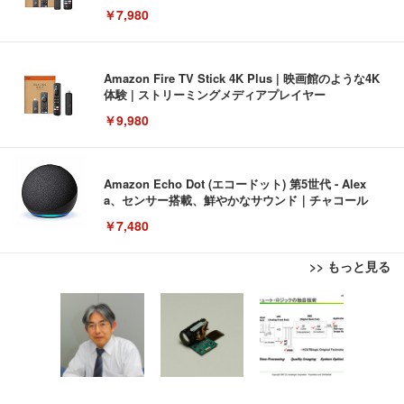
￥7,980
Amazon Fire TV Stick 4K Plus | 映画館のような4K
体験 | ストリーミングメディアプレイヤー
￥9,980
Amazon Echo Dot (エコードット) 第5世代 - Alex
a、センサー搭載、鮮やかなサウンド｜チャコール
￥7,480
>> もっと見る
[EdoErgo] オフィスチェア 椅子 テレワーク 疲れな
EIZO ビジネス向けプレミアムモニター | FlexScan
Amazonベーシック ペットシーツ 薄型 レギュラー 1
い 跳ね上げ式アームレスト コンパクト 約105度ロッ
EV3240X-WT | 31.5型4K UHD・USB Type-C・ホワ
回使い捨て 無香料 ホワイト 300枚
キング pc 事務椅子 360度回転 座面昇降 強化ナイロ
イト
ン樹脂ベース 通気性メッシュ 在宅ワーク H-WY01
￥3,373
￥5,699
￥105,595
(黒網+黒枠+黒足)