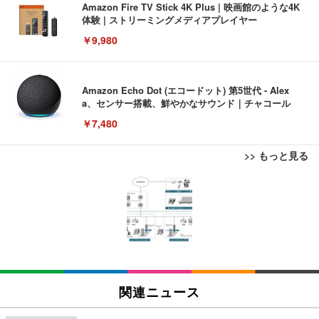
Amazon Fire TV Stick 4K Plus | 映画館のような4K
体験 | ストリーミングメディアプレイヤー
￥9,980
Amazon Echo Dot (エコードット) 第5世代 - Alex
a、センサー搭載、鮮やかなサウンド｜チャコール
￥7,480
>> もっと見る
[EdoErgo] オフィスチェア 椅子 テレワーク 疲れな
EIZO ビジネス向けプレミアムモニター | FlexScan
Amazonベーシック ペットシーツ 薄型 レギュラー 1
い 跳ね上げ式アームレスト コンパクト 約105度ロッ
EV3240X-WT | 31.5型4K UHD・USB Type-C・ホワ
回使い捨て 無香料 ホワイト 300枚
キング pc 事務椅子 360度回転 座面昇降 強化ナイロ
イト
ン樹脂ベース 通気性メッシュ 在宅ワーク H-WY01
￥3,373
￥5,699
￥105,595
(黒網+黒枠+黒足)
EIZO ビジネス向けプレミアムモニター | FlexScan
SIHOO B100 オフィスチェア／デスクチェア メッシ
Amazonベーシック ペットシーツ 厚型 ワイド 42枚
EV2740X-WT | 27.0型4K UHD・USB Type-C・ホワ
ュチェア 人間工学 疲れない ブラック
x2袋(84枚) ホワイト(吸収面:ライトブルー)
関連ニュース
イト
￥27,999
￥3,234
￥109,572