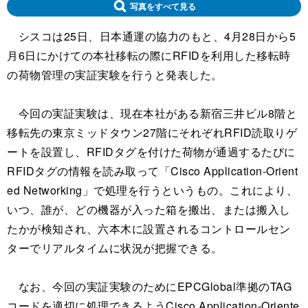
写真をすべて見る
シスコは25日、日本通運の協力のもと、4月28日から5
月6日にかけての本社移転の際にRFIDを利用した移転時
の荷物管理の実証実験を行うと発表した。
今回の実証実験は、現在本社がある新宿三井ビル8階と
移転先の東京ミッドタウン27階にそれぞれRFID読取りゲ
ートを設置し、RFIDタグを付けた荷物が通過するたびに
RFIDタグの情報を読み取って「Cisco Application-Orient
ed Networking」で処理を行うというもの。これにより、
いつ、誰が、どの機器が入った箱を搬出、または搬入し
たかが検知され、六本木に設置されるコントロールセン
ターでリアルタイムに状況が把握できる。
なお、今回の実証実験のためにEPCGlobal準拠のTAG
コードを適切に処理できるようCisco Application-Oriente