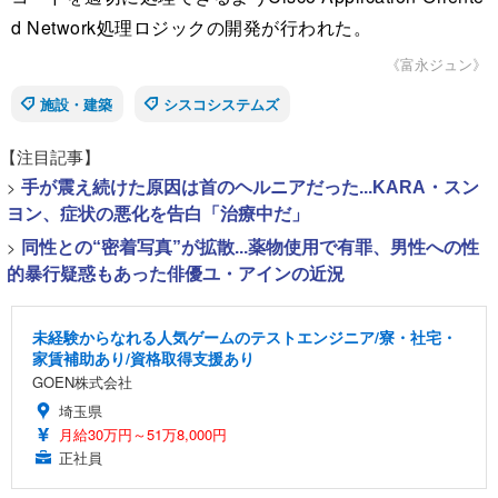
d Network処理ロジックの開発が行われた。
《富永ジュン》
施設・建築
シスコシステムズ
【注目記事】
>
手が震え続けた原因は首のヘルニアだった...KARA・スン
ヨン、症状の悪化を告白「治療中だ」
>
同性との“密着写真”が拡散...薬物使用で有罪、男性への性
的暴行疑惑もあった俳優ユ・アインの近況
未経験からなれる人気ゲームのテストエンジニア/寮・社宅・
家賃補助あり/資格取得支援あり
GOEN株式会社
埼玉県
月給30万円～51万8,000円
正社員