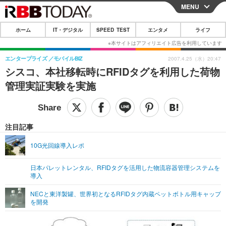
MENU
CLOSE
ホーム
IT・デジタル
SPEED TEST
エンタメ
ライフ
ホーム
IT・デジタル
エンタープライズ
モバイルBIZ
2007.4.25（水）20:47
シスコ、本社移転時にRFIDタグを利用した荷物
IT・デジタルTOP
スマートフォン
SPEED TEST
管理実証実験を実施
ネタ
ガジェット・ツール
エンタメ
ショッピング
その他
エンタメTOP
映画・ドラマ
ライフ
注目記事
韓流・K-POP
韓国・芸能
ライフTOP
グルメ
リリース一覧
10G光回線導入レポ
音楽
スポーツ
ペット
ショッピング
プッシュ通知の停止方法
日本パレットレンタル、RFIDタグを活用した物流容器管理システムを
導入
グラビア
ブログ
その他
NECと東洋製罐、世界初となるRFIDタグ内蔵ペットボトル用キャップ
ショッピング
その他
を開発