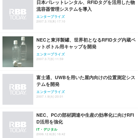
日本パレットレンタル、RFIDタグを活用した物
流容器管理システムを導入
Sezlife オフィスチェア デスクチェア 疲れない テレ
【純正品】27"ゲーミングモニター DualSense 充電
ネオ・ルーライフ ネオ・オムツ L 中型犬用 26枚入
エンタープライズ
ワーク チェア 強化バックレスト 30度ロッキング機
2007.3.15(木) 17:10
フック付き（CFI-ZDM1J）
り 単品
能 人間工学 椅子 腰サポート 90度跳ね上げ式アーム
レスト 3Dヘッドレスト ハンガー付き 高反発クッシ
￥49,979
￥1,800
￥7,680
ョン PCチェア 通気性メッシュ ゲーミング/勉強/事
NECと東洋製罐、世界初となるRFIDタグ内蔵ペ
務用 おしゃれ パソコンチェア (ブラック)
ットボトル用キャップを開発
Sezlife オフィスチェア デスクチェア 疲れない テレ
【整備済み品】Dell E2724HS 27インチ 液晶モニタ
Smart Basic(スマートベーシック) 【Amazon.co.jp
エンタープライズ
ワーク チェア 強化バックレスト 30度ロッキング機
ー フルHD（1920×1080）VA 非光沢 HDMI/DisplayP
限定】 Smart Basic アイリスオーヤマ ペットシーツ
2007.3.7(水) 11:59
能 人間工学 椅子 腰サポート 90度跳ね上げ式アーム
ort/VGA スピーカー内蔵 高さ調整 スイベル VESA対
超厚型 お徳用 ワイド 100枚入 (x 1) (ケース販売)
レスト 3Dヘッドレスト ハンガー付き 高反発クッシ
応 ComfortView ビジネス向け
￥7,680
￥15,800
￥3,670
ョン PCチェア 通気性メッシュ ゲーミング/勉強/事
富士通、UWBを用いた屋内向けの位置測定シス
務用 おしゃれ パソコンチェア (ホワイト)
テムを開発
ANDWINT オフィスチェア デスクチェア 肘なし メ
【MiniLED/24.5inch/280Hz/FHD】GRAPHT THE S
アイリスオーヤマ ペットシーツ 超厚型 お徳用 レギ
ッシュ 通気性 ランバーサポート付き 腰サポート ガ
HOOTER Gaming Monitor 24” Essential ゲーミン
エンタープライズ
ュラー 200枚入【Amazon.co.jp限定】
ス圧無段階昇降 360度回転 キャスター付き コンパク
グモニター QD 24.5インチ 1ms FHD 量子ドット 残
2007.1.9(火) 20:01
ト 幅52×奥行58.5×高さ84～96cm テレワーク 在宅
像低減 (3年保証 | 輝点保証 | 日本メーカー)
￥3,731
￥4,139
￥34,980
勤務 ブラック
NEC、PCの部材調達や生産の効率化に向けRFI
D活用を強化
IT・デジタル
2006.12.6(水) 16:42