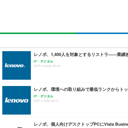
SIHOO B100 オフィスチェア／デスクチェア メッシュ
EIZO ビジネス向けプレミアムモニター | FlexScan EV2740
Amazonベーシック ペットシーツ 厚型 ワイド 42枚x2袋
￥27,999
￥109,572
￥3,234
Sezlife オフィスチェア デスクチェア 疲れない テレ
【純正品】27"ゲーミングモニター DualSense 充電フック
ネオ・ルーライフ ネオ・オムツ L 中型犬用 26枚入り 単
レノボ、1,400人を対象とするリストラ——業
ション PCチェア 通気性メッシュ ゲーミング/勉強/事務用
￥49,979
￥1,800
IT・デジタル
￥7,680
2007.4.20(金) 23:44
Sezlife オフィスチェア デスクチェア 疲れない テレ
【整備済み品】Dell E2724HS 27インチ 液晶モニター フルH
Smart Basic(スマートベーシック) 【Amazon.co.jp
ション PCチェア 通気性メッシュ ゲーミング/勉強/事務用
レノボ、環境への取り組みで最低ランクからトッ
￥15,800
￥3,670
￥7,680
IT・デジタル
2007.4.6(金) 20:21
ANDWINT オフィスチェア デスクチェア 肘なし メッシュ
【MiniLED/24.5inch/280Hz/FHD】GRAPHT THE 
アイリスオーヤマ ペットシーツ 超厚型 お徳用 レギュラー 20
勤務 ブラック
レノボ、個人向けデスクトップPCにVista Busi
￥34,980
￥3,731