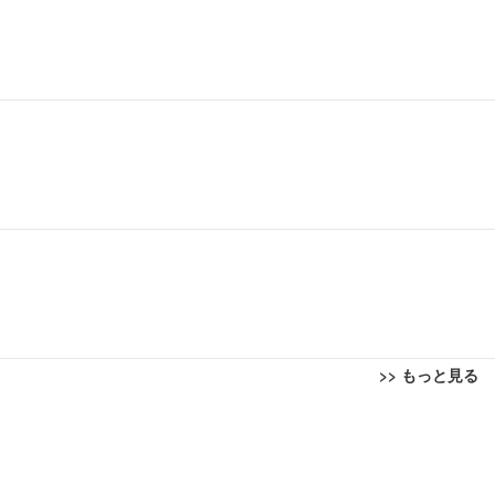
>> もっと見る
回転 座面昇降 強化ナイロン樹脂ベース 通気性メッシュ 在宅ワーク H-WY01