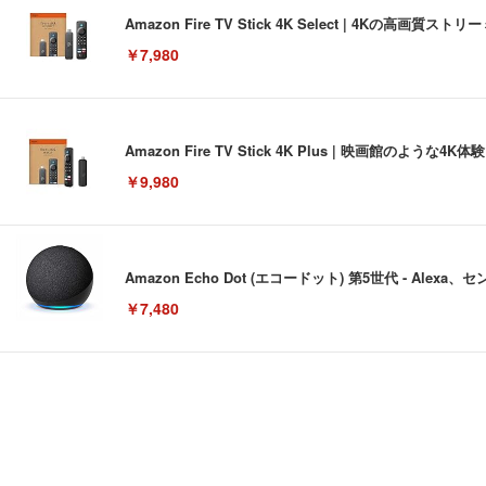
Amazon Fire TV Stick 4K Select | 4Kの
￥7,980
Amazon Fire TV Stick 4K Plus | 映画館のよ
￥9,980
Amazon Echo Dot (エコードット) 第5世代 - A
￥7,480
[EdoErgo] オフィスチェア 椅子 テレワーク 疲れない
EIZO ビジネス向けプレミアムモニター | FlexScan EV3240
Amazonベーシック ペットシーツ 薄型 レギュラー 1回使
(黒網+黒枠+黒足)
￥105,595
￥3,373
￥5,699