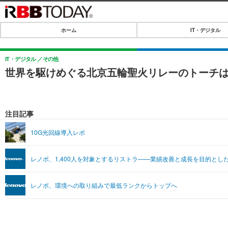
ホーム
IT・デジタル
ホーム
IT・デジタル
IT・デジタル
その他
世界を駆けめぐる北京五輪聖火リレーのトーチはL
IT・デジタルTOP
SPEED TEST
ネタ
エンタメ
注目記事
ショッピング
エンタメTOP
ライフ
10G光回線導入レポ
韓流・K-POP
ライフTOP
リリース一覧
レノボ、1,400人を対象とするリストラ——業績改善と成長を目的とし
音楽
ペット
プッシュ通知の停止方法
グラビア
その他
レノボ、環境への取り組みで最低ランクからトップへ
ショッピング