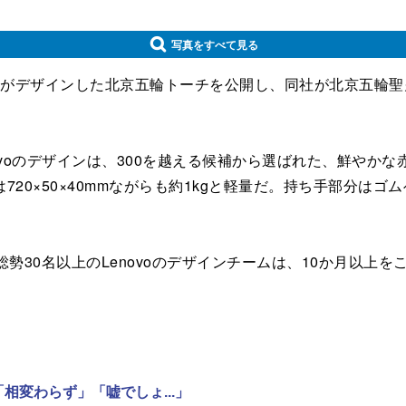
写真をすべて見る
voがデザインした北京五輪トーチを公開し、同社が北京五輪
たLenovoのデザインは、300を越える候補から選ばれた、鮮
20×50×40mmながらも約1kgと軽量だ。持ち手部分は
30名以上のLenovoのデザインチームは、10か月以上
相変わらず」「嘘でしょ...」