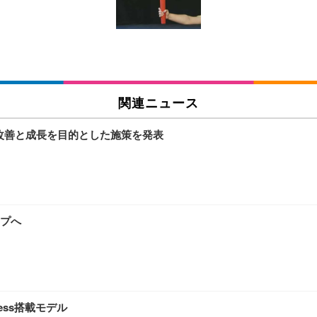
チェア 人間工学 疲れない ブラック
X-WT | 27.0型4K UHD・USB Type-C・ホワイト
(84枚) ホワイト(吸収面:ライトブルー)
関連ニュース
ワーク チェア 強化バックレスト 30度ロッキング機能 人間工学 椅子 腰サポー
付き（CFI-ZDM1J）
品
績改善と成長を目的とした施策を発表
 おしゃれ パソコンチェア (ブラック)
ワーク チェア 強化バックレスト 30度ロッキング機能 人間工学 椅子 腰サポー
D（1920×1080）VA 非光沢 HDMI/DisplayPort/VGA スピーカー内蔵 
限定】 Smart Basic アイリスオーヤマ ペットシーツ 超厚型 お徳用 ワイド 100枚入 
 おしゃれ パソコンチェア (ホワイト)
プへ
 通気性 ランバーサポート付き 腰サポート ガス圧無段階昇降 360度回転 キャス
SHOOTER Gaming Monitor 24” Essential ゲーミングモニター QD 24.5
0枚入【Amazon.co.jp限定】
ness搭載モデル