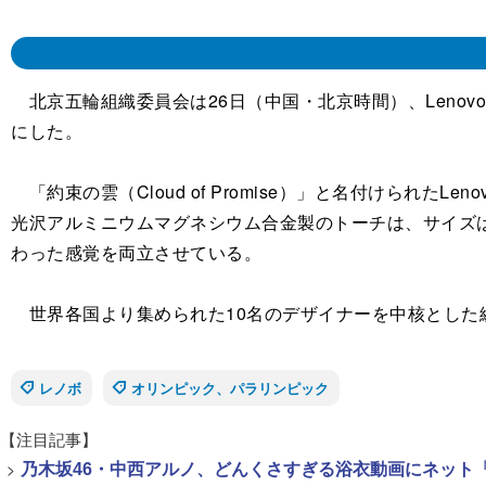
北京五輪組織委員会は26日（中国・北京時間）、Leno
にした。
「約束の雲（Cloud of Promise）」と名付けられ
光沢アルミニウムマグネシウム合金製のトーチは、サイズは7
わった感覚を両立させている。
世界各国より集められた10名のデザイナーを中核とした総勢
レノボ
オリンピック、パラリンピック
【注目記事】
>
乃木坂46・中西アルノ、どんくさすぎる浴衣動画にネット「