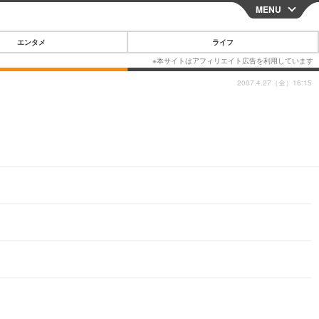
MENU
CLOSE
エンタメ
ライフ
2007.4.27（金）16:15
スマートフォン
ガジェット・ツール
その他
映画・ドラマ
韓国・芸能
グルメ
スポーツ
ショッピング
ブログ
その他