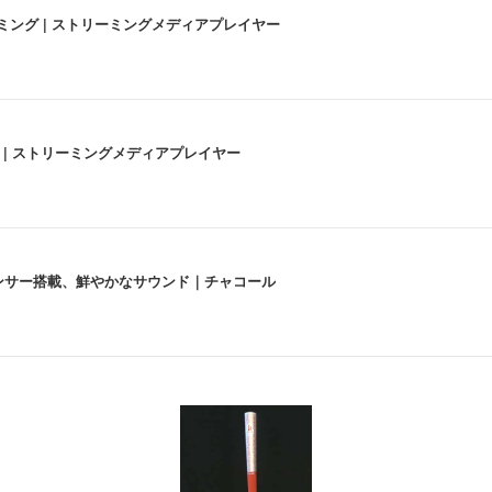
高画質ストリーミング | ストリーミングメディアプレイヤー
うな4K体験 | ストリーミングメディアプレイヤー
lexa、センサー搭載、鮮やかなサウンド｜チャコール
 跳ね上げ式アームレスト コンパクト 約105度ロッキング pc 事務椅子 360度
X-WT | 31.5型4K UHD・USB Type-C・ホワイト
い捨て 無香料 ホワイト 300枚