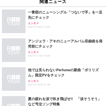
ュチェア 人間工学 疲れない ブラック
x2袋(84枚) ホワイト(吸収面:ライトブルー)
関連ニュース
イト
￥27,999
￥3,234
￥109,572
一青窈のニューシングル「つないで手」を一足
先にチェック
Sezlife オフィスチェア デスクチェア 疲れない テレ
エンタメ
【純正品】27"ゲーミングモニター DualSense 充電
ネオ・ルーライフ ネオ・オムツ L 中型犬用 26枚入
ワーク チェア 強化バックレスト 30度ロッキング機
2007.9.18(火) 15:05
フック付き（CFI-ZDM1J）
り 単品
能 人間工学 椅子 腰サポート 90度跳ね上げ式アーム
レスト 3Dヘッドレスト ハンガー付き 高反発クッシ
￥49,979
￥1,800
￥7,680
ョン PCチェア 通気性メッシュ ゲーミング/勉強/事
アンジェラ・アキのニューアルバム収録曲を発
務用 おしゃれ パソコンチェア (ブラック)
売前にチェック
Sezlife オフィスチェア デスクチェア 疲れない テレ
【整備済み品】Dell E2724HS 27インチ 液晶モニタ
Smart Basic(スマートベーシック) 【Amazon.co.jp
エンタメ
ワーク チェア 強化バックレスト 30度ロッキング機
ー フルHD（1920×1080）VA 非光沢 HDMI/DisplayP
限定】 Smart Basic アイリスオーヤマ ペットシーツ
2007.9.11(火) 14:04
能 人間工学 椅子 腰サポート 90度跳ね上げ式アーム
ort/VGA スピーカー内蔵 高さ調整 スイベル VESA対
超厚型 お徳用 ワイド 100枚入 (x 1) (ケース販売)
レスト 3Dヘッドレスト ハンガー付き 高反発クッシ
応 ComfortView ビジネス向け
￥7,680
￥15,800
￥3,670
ョン PCチェア 通気性メッシュ ゲーミング/勉強/事
他では見られないPerfumeの新曲「ポリリズ
務用 おしゃれ パソコンチェア (ホワイト)
ム」限定PVをチェック
ANDWINT オフィスチェア デスクチェア 肘なし メ
【MiniLED/24.5inch/280Hz/FHD】GRAPHT THE S
アイリスオーヤマ ペットシーツ 超厚型 お徳用 レギ
エンタメ
ッシュ 通気性 ランバーサポート付き 腰サポート ガ
HOOTER Gaming Monitor 24” Essential ゲーミン
ュラー 200枚入【Amazon.co.jp限定】
2007.9.10(月) 21:38
ス圧無段階昇降 360度回転 キャスター付き コンパク
グモニター QD 24.5インチ 1ms FHD 量子ドット 残
ト 幅52×奥行58.5×高さ84～96cm テレワーク 在宅
像低減 (3年保証 | 輝点保証 | 日本メーカー)
￥3,731
￥4,139
￥34,980
勤務 ブラック
夏の疲れを涙で吹き飛ばせ!! 「涙そうそう」
など号泣ソング特集