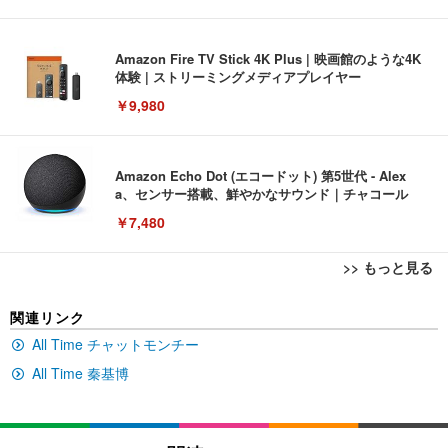
Amazon Fire TV Stick 4K Plus | 映画館のような4K
体験 | ストリーミングメディアプレイヤー
￥9,980
Amazon Echo Dot (エコードット) 第5世代 - Alex
a、センサー搭載、鮮やかなサウンド｜チャコール
￥7,480
>> もっと見る
[EdoErgo] オフィスチェア 椅子 テレワーク 疲れな
EIZO ビジネス向けプレミアムモニター | FlexScan
Amazonベーシック ペットシーツ 薄型 レギュラー 1
関連リンク
い 跳ね上げ式アームレスト コンパクト 約105度ロッ
EV3240X-WT | 31.5型4K UHD・USB Type-C・ホワ
回使い捨て 無香料 ホワイト 300枚
キング pc 事務椅子 360度回転 座面昇降 強化ナイロ
イト
All Time チャットモンチー
ン樹脂ベース 通気性メッシュ 在宅ワーク H-WY01
￥3,373
￥5,699
￥105,595
All Time 秦基博
(黒網+黒枠+黒足)
EIZO ビジネス向けプレミアムモニター | FlexScan
SIHOO B100 オフィスチェア／デスクチェア メッシ
Amazonベーシック ペットシーツ 厚型 ワイド 42枚
EV2740X-WT | 27.0型4K UHD・USB Type-C・ホワ