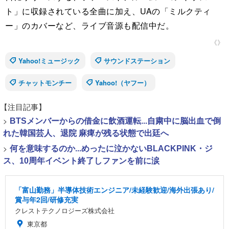
ト」に収録されている全曲に加え、UAの「ミルクティ
ー」のカバーなど、ライブ音源も配信中だ。
《》
Yahoo!ミュージック
サウンドステーション
チャットモンチー
Yahoo!（ヤフー）
【注目記事】
>
BTSメンバーからの借金に飲酒運転...自粛中に脳出血で倒
れた韓国芸人、退院 麻痺が残る状態で出廷へ
>
何を意味するのか...めったに泣かないBLACKPINK・ジ
ス、10周年イベント終了しファンを前に涙
「富山勤務」半導体技術エンジニア/未経験歓迎/海外出張あり/
賞与年2回/研修充実
クレストテクノロジーズ株式会社
東京都