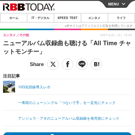
MENU
CLOSE
ホーム
IT・デジタル
SPEED TEST
エンタメ
ライフ
ホーム
IT・デジタル
エンタメ
その他
2007.9.25（火）15:33
ニューアルバム収録曲も聴ける「All Time チャ
IT・デジタルTOP
スマートフォン
SPEED TEST
ットモンチー」
ネタ
ガジェット・ツール
エンタメ
ショッピング
その他
エンタメTOP
映画・ドラマ
ライフ
注目記事
韓流・K-POP
韓国・芸能
ライフTOP
グルメ
リリース一覧
10G光回線導入レポ
音楽
スポーツ
ペット
ショッピング
プッシュ通知の停止方法
一青窈のニューシングル「つないで手」を一足先にチェック
グラビア
ブログ
その他
ショッピング
その他
アンジェラ・アキのニューアルバム収録曲を発売前にチェック