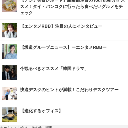
【アジア美食レポート】編集部注目のYouTuberがオス
スメ！タイ・バンコクに行ったら食べたいグルメをチ
ェック
【エンタメRBB】注目の人にインタビュー
【坂道グループニュース】ーエンタメRBBー
今観るべきオススメ「韓国ドラマ」
快適デスクのヒントが満載！こだわりデスクツアー
【進化するオフィス】
記事
ホーム
›
エンタメ
›
その他
›